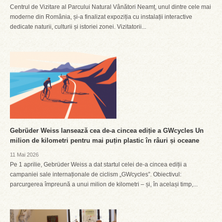
Centrul de Vizitare al Parcului Natural Vânători Neamț, unul dintre cele mai
moderne din România, și-a finalizat expoziția cu instalații interactive
dedicate naturii, culturii și istoriei zonei. Vizitatorii...
Gebrüder Weiss lansează cea de-a cincea ediție a GWcycles Un
milion de kilometri pentru mai puțin plastic în râuri și oceane
11 Mai 2026
Pe 1 aprilie, Gebrüder Weiss a dat startul celei de-a cincea ediții a
campaniei sale internaționale de ciclism „GWcycles”. Obiectivul:
parcurgerea împreună a unui milion de kilometri – și, în același timp,...