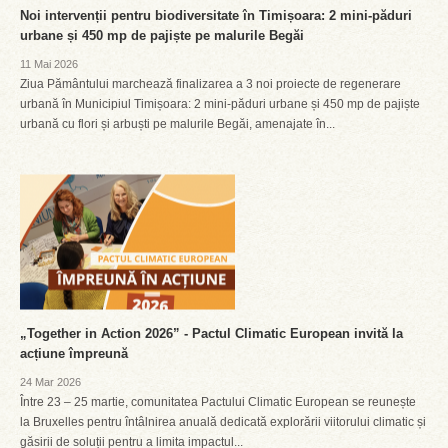
Noi intervenții pentru biodiversitate în Timișoara: 2 mini-păduri
urbane și 450 mp de pajiște pe malurile Begăi
11 Mai 2026
Ziua Pământului marchează finalizarea a 3 noi proiecte de regenerare
urbană în Municipiul Timișoara: 2 mini-păduri urbane și 450 mp de pajiște
urbană cu flori și arbuști pe malurile Begăi, amenajate în...
„Together in Action 2026” - Pactul Climatic European invită la
acțiune împreună
24 Mar 2026
Între 23 – 25 martie, comunitatea Pactului Climatic European se reunește
la Bruxelles pentru întâlnirea anuală dedicată explorării viitorului climatic și
găsirii de soluții pentru a limita impactul...