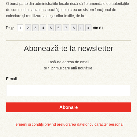
O bună parte din administrațiile locale riscă să fie amendate de autoritățile
de control din cauza incapacității de a crea un sistem funcțional de
colectare și reutilizare a deșeurilor textile, de la...
Page:
1
2
3
4
5
6
7
8
›
»
din 61
Abonează-te la newsletter
Lasă-ne adresa de email
și fii primul care află noutățile.
E-mail:
Abonare
Termeni și condiții privind prelucrarea datelor cu caracter personal