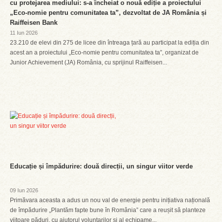
cu protejarea mediului: s-a încheiat o nouă ediție a proiectului
„Eco-nomie pentru comunitatea ta”, dezvoltat de JA România și
Raiffeisen Bank
11 Iun 2026
23.210 de elevi din 275 de licee din întreaga țară au participat la ediția din
acest an a proiectului „Eco-nomie pentru comunitatea ta”, organizat de
Junior Achievement (JA) România, cu sprijinul Raiffeisen...
Educație și împădurire: două direcții, un singur viitor verde
09 Iun 2026
Primăvara aceasta a adus un nou val de energie pentru inițiativa națională
de împădurire „Plantăm fapte bune în România” care a reușit să planteze
viitoare păduri, cu ajutorul voluntarilor și al echipame...