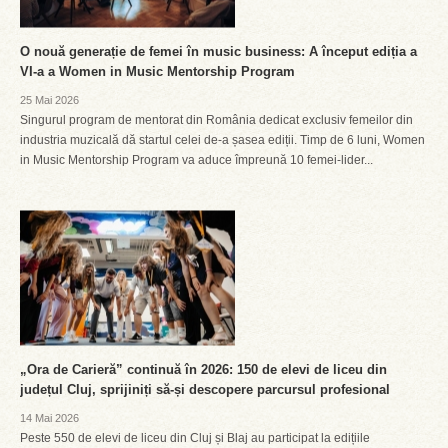
O nouă generație de femei în music business: A început ediția a
VI-a a Women in Music Mentorship Program
25 Mai 2026
Singurul program de mentorat din România dedicat exclusiv femeilor din
industria muzicală dă startul celei de-a șasea ediții. Timp de 6 luni, Women
in Music Mentorship Program va aduce împreună 10 femei-lider...
„Ora de Carieră” continuă în 2026: 150 de elevi de liceu din
județul Cluj, sprijiniți să-și descopere parcursul profesional
14 Mai 2026
Peste 550 de elevi de liceu din Cluj și Blaj au participat la edițiile