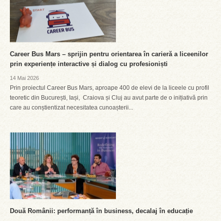
Career Bus Mars – sprijin pentru orientarea în carieră a liceenilor
prin experiențe interactive și dialog cu profesioniști
14 Mai 2026
Prin proiectul Career Bus Mars, aproape 400 de elevi de la liceele cu profil
teoretic din București, Iași, Craiova și Cluj au avut parte de o inițiativă prin
care au conștientizat necesitatea cunoașterii...
Două Românii: performanță în business, decalaj în educație