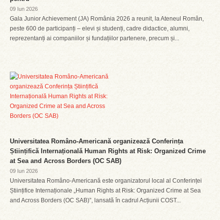
09 Iun 2026
Gala Junior Achievement (JA) România 2026 a reunit, la Ateneul Român,
peste 600 de participanți – elevi și studenți, cadre didactice, alumni,
reprezentanți ai companiilor și fundațiilor partenere, precum și...
Universitatea Româno-Americană organizează Conferința
Științifică Internațională Human Rights at Risk: Organized Crime
at Sea and Across Borders (OC SAB)
09 Iun 2026
Universitatea Româno-Americană este organizatorul local al Conferinței
Științifice Internaționale „Human Rights at Risk: Organized Crime at Sea
and Across Borders (OC SAB)”, lansată în cadrul Acțiunii COST...