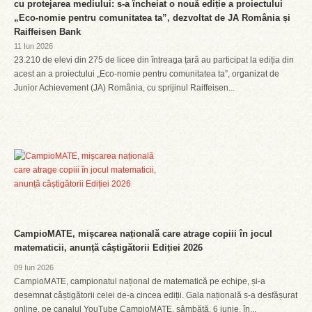
cu protejarea mediului: s-a încheiat o nouă ediție a proiectului
„Eco-nomie pentru comunitatea ta”, dezvoltat de JA România și
Raiffeisen Bank
11 Iun 2026
23.210 de elevi din 275 de licee din întreaga țară au participat la ediția din
acest an a proiectului „Eco-nomie pentru comunitatea ta”, organizat de
Junior Achievement (JA) România, cu sprijinul Raiffeisen...
CampioMATE, mișcarea națională care atrage copiii în jocul
matematicii, anunță câștigătorii Ediției 2026
09 Iun 2026
CampioMATE, campionatul național de matematică pe echipe, și-a
desemnat câștigătorii celei de-a cincea ediții. Gala națională s-a desfășurat
online, pe canalul YouTube CampioMATE, sâmbătă, 6 iunie, în...