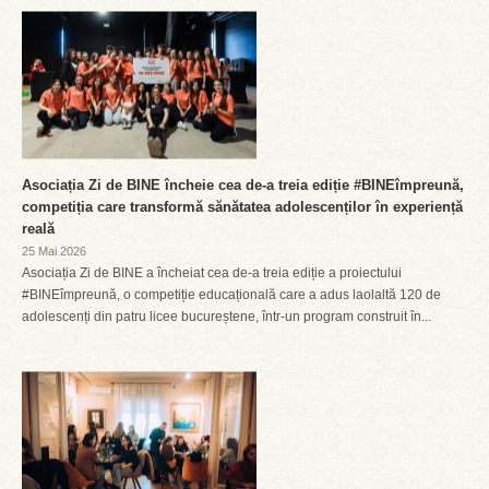
Asociația Zi de BINE încheie cea de-a treia ediție #BINEîmpreună,
competiția care transformă sănătatea adolescenților în experiență
reală
25 Mai 2026
Asociația Zi de BINE a încheiat cea de-a treia ediție a proiectului
#BINEîmpreună, o competiție educațională care a adus laolaltă 120 de
adolescenți din patru licee bucureștene, într-un program construit în...