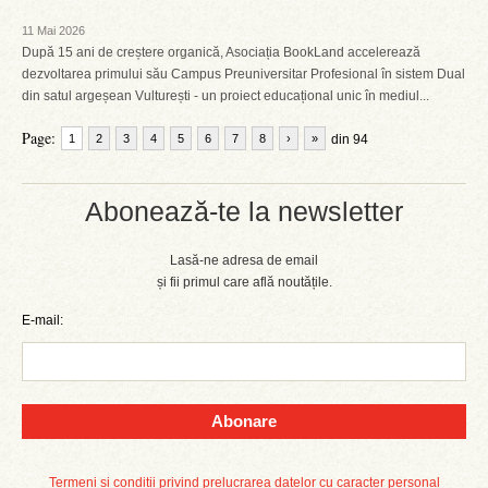
11 Mai 2026
După 15 ani de creștere organică, Asociația BookLand accelerează
dezvoltarea primului său Campus Preuniversitar Profesional în sistem Dual
din satul argeșean Vulturești - un proiect educațional unic în mediul...
Page:
1
2
3
4
5
6
7
8
›
»
din 94
Abonează-te la newsletter
Lasă-ne adresa de email
și fii primul care află noutățile.
E-mail:
Abonare
Termeni și condiții privind prelucrarea datelor cu caracter personal