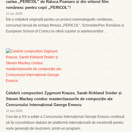
cartea „PERICOL” de Raluca Poenaru și din viitorul film
românesc pentru copii „PERICOL”!
11 Iun 2026
Într-o inițiativă originală pentru un proiect cinematografic românesc,
concursul lansat de echipa filmului „PERICOL”, SchneiderPen România și
European School of Comics le oferă copiilor și adolescenților...
Celebrii compozitori Zygmunt Krauze, Sarah Kirkland Snider și
Steven Mackey conduc masterclassurile de compoziție ale
Concursului Internațional George Enescu
11 Iun 2026
Cea de-a XX-a ediție a Concursului Internațional George Enescu continuă
să își consolideze statutul de platformă internațională de excelență pentru
noile generații de muzicieni, printr-un program...