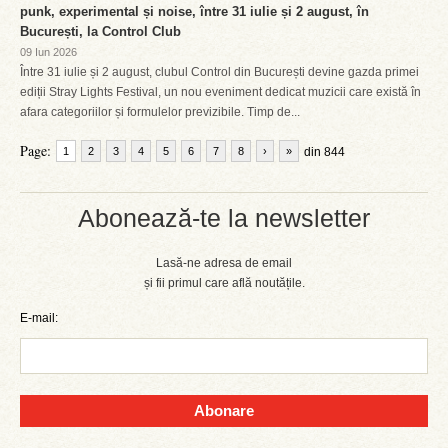
punk, experimental și noise, între 31 iulie și 2 august, în
București, la Control Club
09 Iun 2026
Între 31 iulie și 2 august, clubul Control din București devine gazda primei
ediții Stray Lights Festival, un nou eveniment dedicat muzicii care există în
afara categoriilor și formulelor previzibile. Timp de...
Page:
1
2
3
4
5
6
7
8
›
»
din 844
Abonează-te la newsletter
Lasă-ne adresa de email
și fii primul care află noutățile.
E-mail:
Abonare