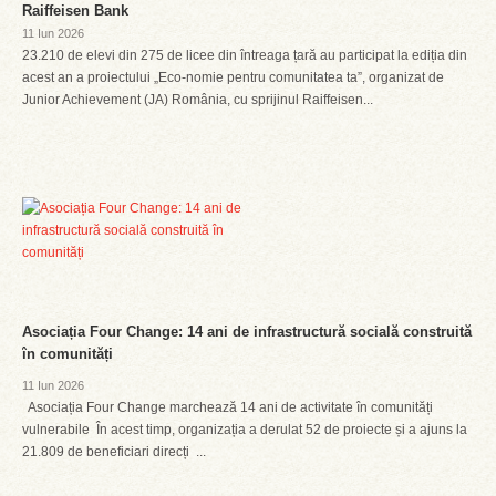
Raiffeisen Bank
11 Iun 2026
23.210 de elevi din 275 de licee din întreaga țară au participat la ediția din
acest an a proiectului „Eco-nomie pentru comunitatea ta”, organizat de
Junior Achievement (JA) România, cu sprijinul Raiffeisen...
Asociația Four Change: 14 ani de infrastructură socială construită
în comunități
11 Iun 2026
Asociația Four Change marchează 14 ani de activitate în comunități
vulnerabile În acest timp, organizația a derulat 52 de proiecte și a ajuns la
21.809 de beneficiari direcți ...