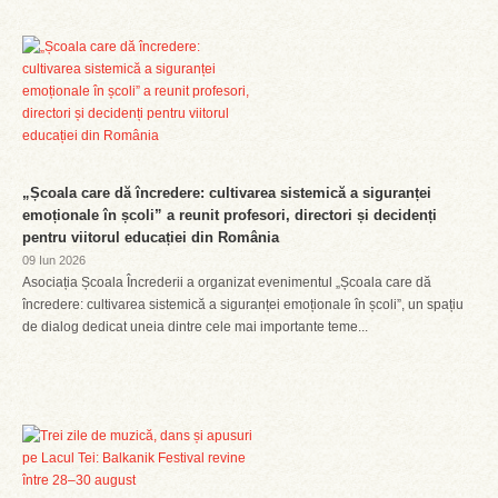
„Școala care dă încredere: cultivarea sistemică a siguranței
emoționale în școli” a reunit profesori, directori și decidenți
pentru viitorul educației din România
09 Iun 2026
Asociația Școala Încrederii a organizat evenimentul „Școala care dă
încredere: cultivarea sistemică a siguranței emoționale în școli”, un spațiu
de dialog dedicat uneia dintre cele mai importante teme...