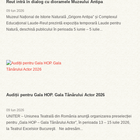
Reut intră în dialog cu dioramele Muzeului Antipa
09 Iun 2026
Muzeul Național de Istorie Naturală „Grigore Antipa” și Complexul
Educațional Laude-Reut prezintă expoziția temporară Laude pentru
Natură, deschisă publicului în perioada 5 iunie – 5 iulie...
Audiții pentru Gala HOP. Gala Tânărului Actor 2026
09 Iun 2026
UNITER – Uniunea Teatrală din România anunţă organizarea preselecției
pentru „Gala HOP – Gala Tânărului Actor”, în perioada 13 – 15 iulie 2026,
la Teatrul Excelsior Bucureşti. Ne adresăm...