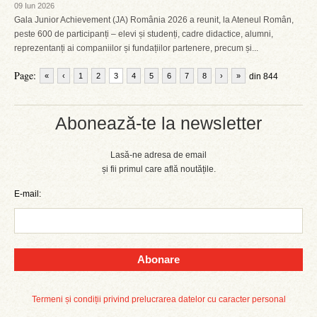
09 Iun 2026
Gala Junior Achievement (JA) România 2026 a reunit, la Ateneul Român,
peste 600 de participanți – elevi și studenți, cadre didactice, alumni,
reprezentanți ai companiilor și fundațiilor partenere, precum și...
Page:
«
‹
1
2
3
4
5
6
7
8
›
»
din 844
Abonează-te la newsletter
Lasă-ne adresa de email
și fii primul care află noutățile.
E-mail:
Abonare
Termeni și condiții privind prelucrarea datelor cu caracter personal