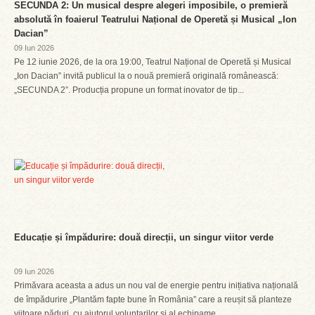
SECUNDA 2: Un musical despre alegeri imposibile, o premieră
absolută în foaierul Teatrului Național de Operetă și Musical „Ion
Dacian”
09 Iun 2026
Pe 12 iunie 2026, de la ora 19:00, Teatrul Național de Operetă și Musical
„Ion Dacian” invită publicul la o nouă premieră originală românească:
„SECUNDA 2”. Producția propune un format inovator de tip...
Educație și împădurire: două direcții, un singur viitor verde
09 Iun 2026
Primăvara aceasta a adus un nou val de energie pentru inițiativa națională
de împădurire „Plantăm fapte bune în România” care a reușit să planteze
viitoare păduri, cu ajutorul voluntarilor și al echipame...