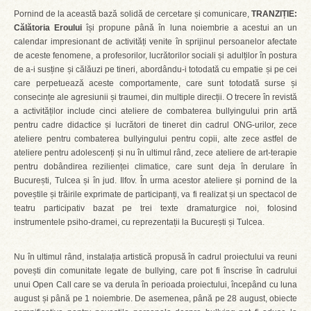
Pornind de la această bază solidă de cercetare și comunicare,
TRANZIȚIE:
Călătoria Eroului
își propune până în luna noiembrie a acestui an un
calendar impresionant de activități venite în sprijinul persoanelor afectate
de aceste fenomene, a profesorilor, lucrătorilor sociali și adulților în postura
de a-i susține și călăuzi pe tineri, abordându-i totodată cu empatie și pe cei
care perpetuează aceste comportamente, care sunt totodată surse și
consecințe ale agresiunii și traumei, din multiple direcții. O trecere în revistă
a activităților include cinci ateliere de combaterea bullyingului prin artă
pentru cadre didactice și lucrători de tineret din cadrul ONG-urilor, zece
ateliere pentru combaterea bullyingului pentru copii, alte zece astfel de
ateliere pentru adolescenți și nu în ultimul rând, zece ateliere de art-terapie
pentru dobândirea rezilienței climatice, care sunt deja în derulare în
București, Tulcea și în jud. Ilfov. În urma acestor ateliere și pornind de la
poveștile și trăirile exprimate de participanți, va fi realizat și un spectacol de
teatru participativ bazat pe trei texte dramaturgice noi, folosind
instrumentele psiho-dramei, cu reprezentații la București și Tulcea.
Nu în ultimul rând, instalația artistică propusă în cadrul proiectului va reuni
povești din comunitate legate de bullying, care pot fi înscrise în cadrului
unui Open Call care se va derula în perioada proiectului, începând cu luna
august și până pe 1 noiembrie. De asemenea, până pe 28 august, obiecte