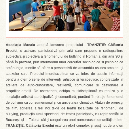
Asociația Macaia
anunță lansarea proiectului
TRANZIȚIE: Călătoria
Eroului
, o activare participativă prin artă care propune o radiografiere
subiectivă și colectivă a fenomenului de bullying în România, din anii ’90 și
până în prezent, prin intermediul unor cercetări sociologice și psihologice
amănunțite, menite să ofere o perspectivă de ansamblu asupra amplorii și
cauzelor sale. Proiectul interdisciplinar se va folosi de aceste informații
pentru a oferi o serie de intervenții artistice și terapeutice, concretizate în
ateliere de auto-cunoaștere, reziliență, comunicare și gestionare a
propriilor emoții. De asemenea, echipa multidisciplinară va realiza și o
instalație artistică participativă și comunitară, punând în relație fenomenul
de bullying cu consumerismul și cu anxietatea climatică. Alături de proiecții
de film, scrierea a trei noi texte de teatru focalizate pe fenomenul de
bullying, producția unui spectacol de teatru participativ, cu reprezentări la
București și la Tulcea, cât și coagularea unei numeroase comunități online,
TRANZIȚIE: Călătoria Eroului
este un efort complex și susținut de a oferi