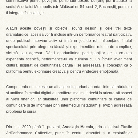
semnificative pentru poveștile personale despre bullying pot fi aduse la
sediul Asociației Metropolis (str. Mătăsari nr. 54, sect. 2, București), pentru a
fi integrate în instalație.
Alături aceste povești și obiecte, sound design și cele trei texte
dramaturgice, acestea vor fi incluse într-un performance teatral participativ,
unde publicul intervine activ și intră în joc de rol, influențând finalul
spectacolului prin alegerea făcută și experimentând rolurile de complice,
victimă sau agresor. Dând oportunitatea participanților de a co-crea
experiența scenică, performance-ul va culmina cu un într-un eveniment
cultural inspirat de comunitatea căruia i se adresează și conceput ca o
platformă pentru exprimare creativă și pentru vindecare emoțională.
Componenta online este un alt aspect important abordat, întrucât hărțuirea
și umilirea în mediul digital au proliferat mai mult decât în oricare alt aspect
al vieții tinerilor, iar stabilirea unor platforme comunitare și canale de
comunicare și de informare prin intermediul Instagram și Twitch adresează
problema la sursă.
Din iulie 2020 până în prezent,
Asociația Macaia
, prin colectivul Plastic
ArtPerformance Collective, pune în centrul discuției și a explorărilor