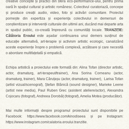
creative concepte și practici din sfera eco-performance-ului, pentru prima
oară în spațiul cultural și artistic românesc. Colectivul curatoriază, concepe
și produce creații audio, video, foto și activări comunitare. Proiectul
pornește din expertiza și experiența colectivului in demersuri de
conștientizare și intervenții culturale din ultimii ani, ducând mai departe arta
in spațiul public, co-creată împreună cu comunități locale.
TRANZIȚIE:
Călătoria Eroului
este așadar continuarea unui demers susținut de
educație alternativă, art-terapie și activism artistic ecologic, canalizând
aceste experiențe înspre o problemă complexă, arzătoare și care necesită
o abordare multifațetată și empatică.
Echipa artistică a proiectului este formată din: Alina Tofan (director artistic,
actor, dramaturg, art-terapeut/trainer), Ana Sorina Corneanu (actor,
dramaturg, trainer), Mara Căruțașu (actor, dramaturg, trainer), Larisa Tofan
(artist vizual/scenograf), Ștefan Blănică (sound designer), Marieke Leene
(artist new media), Paul Ruben Grec (asistent ateliere/actor), Alexandra
Cojocaru (fotograf), Andreea Dorobăț (fotograf), Amelia Motea (producător).
Mai multe informații despre programul proiectului sunt disponibile pe
Facebook: https://www.facebook.com/kinodiseea și pe Instagram:
https://www.instagram.com/calatoria.eroului.tranzitie.