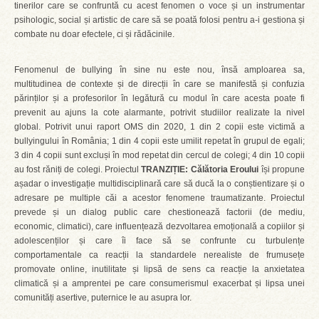
tinerilor care se confruntă cu acest fenomen o voce și un instrumentar
psihologic, social și artistic de care să se poată folosi pentru a-i gestiona și
combate nu doar efectele, ci și rădăcinile.
Fenomenul de bullying în sine nu este nou, însă amploarea sa,
multitudinea de contexte și de direcții în care se manifestă și confuzia
părinților și a profesorilor în legătură cu modul în care acesta poate fi
prevenit au ajuns la cote alarmante, potrivit studiilor realizate la nivel
global. Potrivit unui raport OMS din 2020, 1 din 2 copii este victimă a
bullyingului în România; 1 din 4 copii este umilit repetat în grupul de egali;
3 din 4 copii sunt excluși în mod repetat din cercul de colegi; 4 din 10 copii
au fost răniți de colegi. Proiectul
TRANZIȚIE: Călătoria Eroului
își propune
așadar o investigație multidisciplinară care să ducă la o conștientizare și o
adresare pe multiple căi a acestor fenomene traumatizante. Proiectul
prevede și un dialog public care chestionează factorii (de mediu,
economic, climatici), care influențează dezvoltarea emoțională a copiilor și
adolescenților și care îi face să se confrunte cu turbulențe
comportamentale ca reacții la standardele nerealiste de frumusețe
promovate online, inutilitate și lipsă de sens ca reacție la anxietatea
climatică și a amprentei pe care consumerismul exacerbat și lipsa unei
comunități asertive, puternice le au asupra lor.