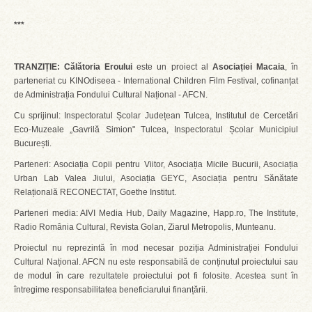
***
TRANZIȚIE: Călătoria Eroului
este un proiect al
Asociației Macaia
, în
parteneriat cu KINOdiseea - International Children Film Festival, cofinanțat
de Administrația Fondului Cultural Național - AFCN.
Cu sprijinul: Inspectoratul Școlar Județean Tulcea, Institutul de Cercetări
Eco-Muzeale „Gavrilă Simion" Tulcea, Inspectoratul Școlar Municipiul
București.
Parteneri: Asociația Copii pentru Viitor, Asociația Micile Bucurii, Asociația
Urban Lab Valea Jiului, Asociația GEYC, Asociația pentru Sănătate
Relațională RECONECTAT, Goethe Institut.
Parteneri media: AIVI Media Hub, Daily Magazine, Happ.ro, The Institute,
Radio România Cultural, Revista Golan, Ziarul Metropolis, Munteanu.
Proiectul nu reprezintă în mod necesar poziția Administrației Fondului
Cultural Național. AFCN nu este responsabilă de conținutul proiectului sau
de modul în care rezultatele proiectului pot fi folosite. Acestea sunt în
întregime responsabilitatea beneficiarului finanțării.