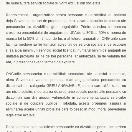
de munca, fara servicii sociale si vor fi exclusi din societate.
Reprezentantii organizatiilor pentru persoane cu dizabilitati au inaintat
deja Guvernului un set de propuneri pentru salvarea locurilor de munca ale
persoanelor cu dizabilitati greu angajabile. Printre acestea se numara
cresterea procentulului de angajare pe UPA de la 30% la 50% si norma de
munca tot la 50% din timpul de lucru al tuturor angajatilor, ONG-urile care
fac intermediere sa fie furnizori acreditati de servicii sociale si de ocupare
si sa aiba minim un serviciu social licentiat, numarul minim de angajati pe
unitatea protejata sa fie de trei persoane iar autorizatia sa fie valabila trei
ani, in prezent neavand termen de expirare.
ONGurile persoanelor cu dizabilitati, semnatare ale acestui comunicat,
ofera Guvernului variante pentru a mari angajabilitatea persoanelor cu
dizabilitati din categoria GREU ANGAJABILE, pentru care altfel statul nu
are nici o solutie, si derularea de programe sociale pentru alte persoane cu
dizabilitati sau din grupuri vulnerabile in complementaritatea serviciilor
sociale si de ocupare publice. Totodata, aceste propuneri asigura si
eliminarea acelor unitati protejate care folosesc in mod imoral prevederile
legislative actuale.
Daca ideea ca sunt sacrificate persoanele cu dizabilitati pentru acoperirea