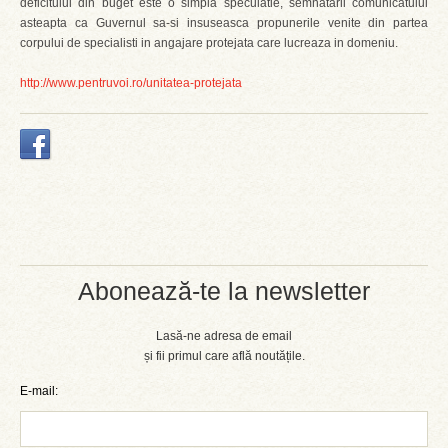
deficitului din buget este o simpla speculatie, semnatarii comunicatului
asteapta ca Guvernul sa-si insuseasca propunerile venite din partea
corpului de specialisti in angajare protejata care lucreaza in domeniu.
http://www.pentruvoi.ro/unitatea-protejata
Abonează-te la newsletter
Lasă-ne adresa de email
și fii primul care află noutățile.
E-mail: