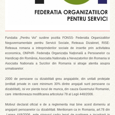
Fundatia „Pentru Voi” sustine pozitia FONSS- Federatia Organizatiilor
Neguvernamentale pentru Servicii Sociale, Reteaua Dizabnet, RISE-
Reteaua romana a intreprinderilor sociale de insertie prin activitatea
economica, ONPHR- Federația Organizația Națională a Persoanelor cu
Handicap din România, Asociatia Nationata a Nevazatorilor din Romania si
Asociatia Nationala a Surzilor din Romania si atrage atentia asupra
urmatoarelor:
2000 de persoane cu dizabilitati greu angajabile, din unitati protejate
(entitati private in care minimum 30% dintre angajati sunt persoane cu
dizabilitati), isi vor pierde locul de munca, din cauza Guvernului Romaniei,
care intentioneaza modificarea articolului 78 al Legii 448/2006.
Motivul declarat oficial e de a reglementa mai bine acest domeniu al
angajarii persoanelor cu dizabilitati. Mentionam ca in Romania, art.78 din
Legea 448/2006 este singurul cadru legal de sustinere a incadrarii in