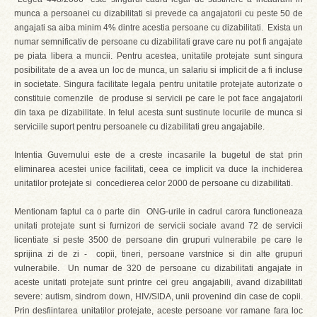
munca a persoanei cu dizabilitati si prevede ca angajatorii cu peste 50 de
angajati sa aiba minim 4% dintre acestia persoane cu dizabilitati. Exista un
numar semnificativ de persoane cu dizabilitati grave care nu pot fi angajate
pe piata libera a muncii. Pentru acestea, unitatile protejate sunt singura
posibilitate de a avea un loc de munca, un salariu si implicit de a fi incluse
in societate. Singura facilitate legala pentru unitatile protejate autorizate o
constituie comenzile de produse si servicii pe care le pot face angajatorii
din taxa pe dizabilitate. In felul acesta sunt sustinute locurile de munca si
serviciile suport pentru persoanele cu dizabilitati greu angajabile.
Intentia Guvernului este de a creste incasarile la bugetul de stat prin
eliminarea acestei unice facilitati, ceea ce implicit va duce la inchiderea
unitatilor protejate si concedierea celor 2000 de persoane cu dizabilitati.
Mentionam faptul ca o parte din ONG-urile in cadrul carora functioneaza
unitati protejate sunt si furnizori de servicii sociale avand 72 de servicii
licentiate si peste 3500 de persoane din grupuri vulnerabile pe care le
sprijina zi de zi - copii, tineri, persoane varstnice si din alte grupuri
vulnerabile. Un numar de 320 de persoane cu dizabilitati angajate in
aceste unitati protejate sunt printre cei greu angajabili, avand dizabilitati
severe: autism, sindrom down, HIV/SIDA, unii provenind din case de copii.
Prin desfiintarea unitatilor protejate, aceste persoane vor ramane fara loc