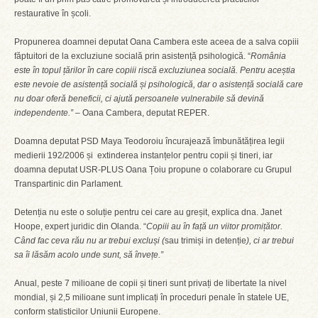
restaurative în școli.
Propunerea doamnei deputat Oana Cambera este aceea de a salva copiii
făptuitori de la excluziune socială prin asistență psihologică. “
România
este în topul țărilor în care copiii riscă excluziunea socială. Pentru aceștia
este nevoie de asistență socială și psihologică, dar o asistență socială care
nu doar oferă beneficii, ci ajută persoanele vulnerabile să devină
independente.”
– Oana Cambera, deputat REPER.
Doamna deputat PSD Maya Teodoroiu încurajează îmbunătățirea legii
medierii 192/2006 și extinderea instanțelor pentru copii și tineri, iar
doamna deputat USR-PLUS Oana Țoiu propune o colaborare cu Grupul
Transpartinic din Parlament.
Detenția nu este o soluție pentru cei care au greșit, explica dna. Janet
Hoope, expert juridic din Olanda. “
Copiii au în față un viitor promițător.
Când fac ceva rău nu ar trebui excluși (
sau trimiși in detenție
), ci ar trebui
sa îi lăsăm acolo unde sunt, să învețe.”
Anual, peste 7 milioane de copii și tineri sunt privați de libertate la nivel
mondial, și 2,5 milioane sunt implicați în proceduri penale în statele UE,
conform statisticilor Uniunii Europene.