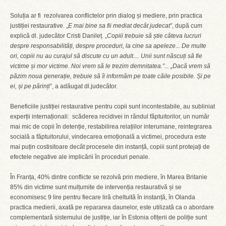
Soluția ar fi rezolvarea conflictelor prin dialog și mediere, prin practica
justiției restaurative. „
E mai bine sa fii mediat decât judecat”
, după cum
explică dl. judecător Cristi Danileț. „
Copiii trebuie să știe câteva lucruri
despre responsabilități, despre proceduri, la cine sa apeleze... De multe
ori, copiii nu au curajul să discute cu un adult.... Unii sunt născuți să fie
victime și mor victime. Noi vrem să le trezim demnitatea.”... „Dacă vrem să
păzim noua generație, trebuie să îi informăm pe toate căile posibile. Și pe
ei, și pe părinți
”, a adăugat dl.judecător.
Beneficiile justiției restaurative pentru copii sunt incontestabile, au subliniat
experții internaționali: scăderea recidivei in rândul făptuitorilor, un număr
mai mic de copii în detenție, restabilirea relațiilor interumane, reintegrarea
socială a făptuitorului, vindecarea emoțională a victimei, procedura este
mai puțin costisitoare decât procesele din instanță, copiii sunt protejați de
efectele negative ale implicării în proceduri penale.
În Franța, 40% dintre conflicte se rezolvă prin mediere, în Marea Britanie
85% din victime sunt mulțumite de intervenția restaurativă și se
economisesc 9 lire pentru fiecare liră cheltuită în instanță, în Olanda
practica medierii, axată pe repararea daunelor, este utilizată ca o abordare
complementară sistemului de justiție, iar în Estonia ofițerii de poliție sunt