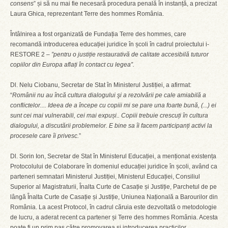
consens
” și să nu mai fie necesară procedura penală în instanță, a precizat
Laura Ghica, reprezentant Terre des hommes România.
Întâlnirea a fost organizată de Fundația Terre des hommes, care
recomandă introducerea educației juridice în școli în cadrul proiectului i-
RESTORE 2 –
”pentru o justiție restaurativă de calitate accesibilă tuturor
copiilor din Europa aflați în contact cu legea”.
Dl. Nelu Ciobanu, Secretar de Stat în Ministerul Justiției, a afirmat:
“
Românii nu au încă cultura dialogului şi a rezolvării pe cale amiabilă a
conflictelor.... Ideea de a începe cu copiii mi se pare una foarte bună, (...) ei
sunt cei mai vulnerabili, cei mai expuși.. Copiii trebuie crescuți în cultura
dialogului, a discutării problemelor. E bine sa îi facem participanți activi la
procesele care îi privesc.
”
Dl. Sorin Ion, Secretar de Stat în Ministerul Educației, a menționat existența
Protocolului de Colaborare în domeniul educației juridice în școli, având ca
parteneri semnatari Ministerul Justiției, Ministerul Educației, Consiliul
Superior al Magistraturii, Înalta Curte de Casație și Justiție, Parchetul de pe
lângă Înalta Curte de Casație și Justiție, Uniunea Națională a Barourilor din
România. La acest Protocol, în cadrul căruia este dezvoltată o metodologie
de lucru, a aderat recent ca partener și Terre des hommes România. Acesta
poate fi un prim pas către promovarea și introducerea practicilor