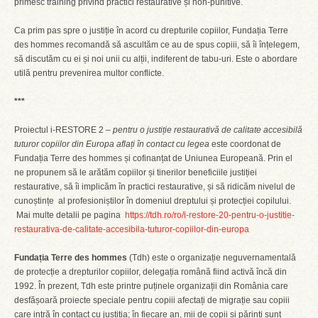
primesc training privind practici restaurative și non-punitive.
Ca prim pas spre o justiție în acord cu drepturile copiilor, Fundația Terre
des hommes recomandă să ascultăm ce au de spus copiii, să îi înțelegem,
să discutăm cu ei și noi unii cu alții, indiferent de tabu-uri. Este o abordare
utilă pentru prevenirea multor conflicte.
***
Proiectul i-RESTORE 2 –
pentru o justiție restaurativă de calitate accesibilă
tuturor copiilor din Europa aflați în contact cu legea
este coordonat de
Fundația Terre des hommes și cofinanțat de Uniunea Europeană. Prin el
ne propunem să le arătăm copiilor și tinerilor beneficiile justiției
restaurative, să îi implicăm în practici restaurative, și să ridicăm nivelul de
cunoștințe al profesioniștilor în domeniul dreptului și protecției copilului.
Mai multe detalii pe pagina
https://tdh.ro/ro/i-restore-20-pentru-o-justitie-
restaurativa-de-calitate-accesibila-tuturor-copiilor-din-europa
Fundația Terre des hommes
(Tdh) este o organizație neguvernamentală
de protecție a drepturilor copiilor, delegația română fiind activă încă din
1992. În prezent, Tdh este printre puținele organizații din România care
desfășoară proiecte speciale pentru copiii afectați de migrație sau copiii
care intră în contact cu justiția; în fiecare an, mii de copii și părinți sunt