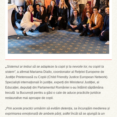
„
Sistemul ar trebui să se adapteze la copii și la nevoile lor, nu copiii la
sistem”
, a afirmat Mariama Diallo, coordonator al Rețelei Europene de
Justiție Prietenoasă cu Copiii (Child Friendly Justice European Network).
Specialiști internaționali în justiție, experți din Ministerul Justiției, al
Educației, deputați din Parlamentul României s-au întâlnit săptămâna
trecută la București pentru a găsi o cale de aduce practicile juridice
restaurative mai aproape de copii.
„Prin aceste practici urmărim să evităm detenția, sa încurajăm medierea și
exprimarea emoțională de ambele părți, astfel încât să se ajungă la un