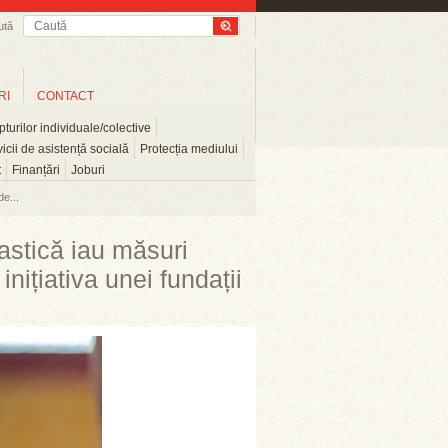
ută
RI
CONTACT
turilor individuale/colective
icii de asistență socială
Protecția mediului
t
Finanțări
Joburi
e...
astică iau măsuri
inițiativa unei fundații