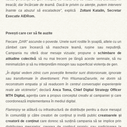
treacăt, dar încărcate de teamă. Dacă le privim cu atenție, putem interveni
înainte ca abuzul să escaladeze”
, explică
Zoltani Katalin, Secretar
Executiv AIDRom.
Povești care cer să fie auzite
Fiecare „DAR” ascunde o poveste. Unele sunt rostite în șoaptă, altele cu un
zâmbet care încearcă să mascheze teamă, rușine sau neputință.
Campania nu oferă doar mesaje vizuale; propune o
schimbare de
atitudine colectivă
: să nu mai trecem pe lângă aceste semnale, să nu
minimalizăm și să nu interpretăm misogin sau superficial violența de gen.
„În digital vedem zilnic cum poveștile femeilor sunt distorsionate, ignorate
sau transformate în divertisment. Prin #NumaraDarurile, ne dorim să
reconstruim empatia și să readucem în centrul conversației experiențele
reale ale victimelor”,
declară
Anca Toma, Chief Digital Strategy Officer
MTH Digital,
agenția care a propus conceptul creativ al campaniei și care
coordonează implementarea în mediul digital.
Flaminjoy
se alătură cu infrastructură de distribuție pentru a duce mesajul
în comunități și către creatori de conținut și invită public
creatoarele și
creatorii de conținut
care doresc să susțină campania să se implice prin
distribuirea mesajelor, crearea de conținut propriu sau participarea la