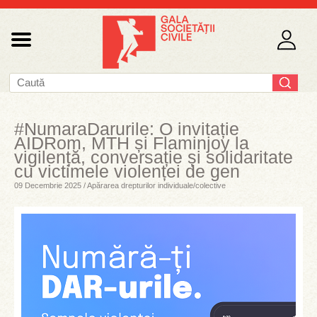
#NumaraDarurile: O invitație
AIDRom, MTH și Flaminjoy la
vigilență, conversație și solidaritate
cu victimele violenței de gen
09 Decembrie 2025 / Apărarea drepturilor individuale/colective