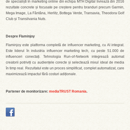
de specialiști în marketing online din echipa MTH Digital livrează din 2016
rezultate concrete și focusate pe creștere pentru branduri precum Garmin,
Mega Image, La Fântâna, Herlitz, Bottega Verde, Transavia, Theodora Golf
Club și Transilvania Nuts.
Despre Flaminjoy
Flaminjoy este platforma completă de influencer marketing, cu AI integrat.
Este liderul în industria influencer marketing tech, cu peste 51.000 de
influenceri conectați. Tehnologia Run-of-Network integrează automat
creatorii potriviți cu audiențele corecte și selectează mixul ideal de media
în timp real. Rezultatul este un proces simplificat, complet automatizat, care
maximizează impactul fără costuri adiționale.
Partener de monitorizare
:
mediaTRUST Romania
.