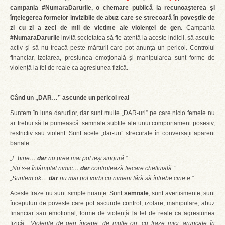
campania #NumaraDarurile, o chemare publică la recunoașterea și
înțelegerea formelor invizibile de abuz care se strecoară în poveștile de
zi cu zi a zeci de mii de victime ale violenței de gen
. Campania
#NumaraDarurile
invită societatea să fie atentă la aceste indicii, să asculte
activ și să nu treacă peste mărturii care pot anunța un pericol. Controlul
financiar, izolarea, presiunea emoțională și manipularea sunt forme de
violență la fel de reale ca agresiunea fizică.
Când un „DAR…” ascunde un pericol real
Suntem în luna darurilor, dar sunt multe „DAR-uri” pe care nicio femeie nu
ar trebui să le primească: semnale subtile ale unui comportament posesiv,
restrictiv sau violent. Sunt acele „dar-uri” strecurate în conversații aparent
banale:
„E bine…
dar
nu prea mai pot ieși singură.”
„Nu s-a întâmplat nimic…
dar
controlează fiecare cheltuială.”
„Suntem ok…
dar
nu mai pot vorbi cu nimeni fără să întrebe cine e.”
Aceste fraze nu sunt simple nuanțe. Sunt
semnale
, sunt avertismente, sunt
începuturi de poveste care pot ascunde control, izolare, manipulare, abuz
financiar sau emoțional, forme de violență la fel de reale ca agresiunea
fizică.
„Violența de gen începe, de multe ori, cu fraze mici, aruncate în