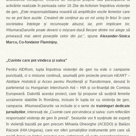
activările realizate în perioada celor 16 Zile de Activism împotriva violenței
de gen. „
Este responsabilitatea noastră să amplificăm vocile femeilor care
nu se pot face auzite. Creatorii de conținut au un rol uriaș în felul în care
societatea înțelege și recunoaște abuzul, iar, prin implicare lor,
#NumaraDarurile poate deveni o mișcare dacă fiecare dintre noi alege să
privească mai atent poveștile celor din jur.
”, spune
Alexander-Stoica
Marcu, Co-fondator Flaminjoy.
„Cuvinte care pot vindeca și salva”
Pentru AIDRom, lupta împotriva violenței de gen nu este o campanie
punctuală, ci o misiune continuă, asumată prin proiecte precum
HEART –
Abilitare Holistică și Acces pentru Reziliență și Transformare
, derulat în
parteneriat cu Hungarian Interchurch Aid – HIA și co-finanțat de Comisia
Europeană. Datorită acestui proiect, care își propune să susțină femeile
ucrainene stabilite în România, inclusiv în lupta lor cu violența de gen,
campania #NumaraDarurile va include și o serie de
traininguri dedicate
jurnaliștilor
, interesați de „
Cuvinte care pot vindeca și salva: cum reflectăm
responsabil violența de gen în presă
”. Sesiunile vor fi susținute de experți
în violență bazată pe gen precum Mihaela Gheorghe (ACEDO) și Balázs
Rácsok (HIA Ungaria), care vor oferi jurnaliștilor instrumente prin care să