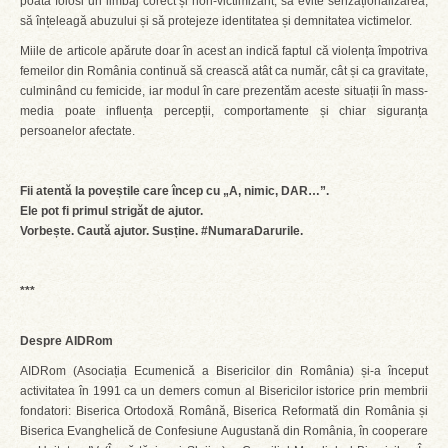
poată folosi un limbaj corect și non-victimizant, să evite senzaționalizarea,
să înțeleagă abuzului și să protejeze identitatea și demnitatea victimelor.
Miile de articole apărute doar în acest an indică faptul că violența împotriva
femeilor din România continuă să crească atât ca număr, cât și ca gravitate,
culminând cu femicide, iar modul în care prezentăm aceste situații în mass-
media poate influența percepții, comportamente și chiar siguranța
persoanelor afectate.
Fii atentă la poveștile care încep cu „A, nimic, DAR…”.
Ele pot fi primul strigăt de ajutor.
Vorbește. Caută ajutor. Susține. #NumaraDarurile.
***
Despre AIDRom
AIDRom (Asociația Ecumenică a Bisericilor din România) și-a început
activitatea în 1991 ca un demers comun al Bisericilor istorice prin membrii
fondatori: Biserica Ortodoxă Română, Biserica Reformată din România și
Biserica Evanghelică de Confesiune Augustană din România, în cooperare