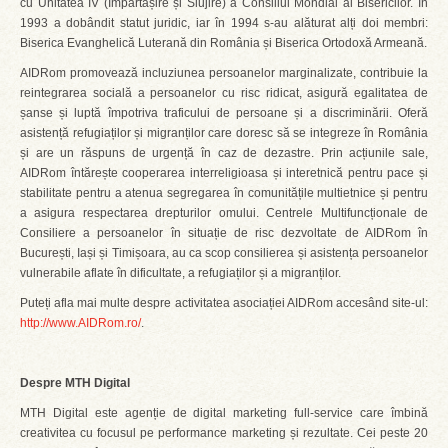
cu Unitatea IV (Împărtășire și Slujire) a Consiliul Mondial al Bisericilor. În
1993 a dobândit statut juridic, iar în 1994 s-au alăturat alți doi membri:
Biserica Evanghelică Luterană din România și Biserica Ortodoxă Armeană.
AIDRom promovează incluziunea persoanelor marginalizate, contribuie la
reintegrarea socială a persoanelor cu risc ridicat, asigură egalitatea de
șanse și luptă împotriva traficului de persoane și a discriminării. Oferă
asistență refugiaților și migranților care doresc să se integreze în România
și are un răspuns de urgență în caz de dezastre. Prin acțiunile sale,
AIDRom întărește cooperarea interreligioasa și interetnică pentru pace și
stabilitate pentru a atenua segregarea în comunitățile multietnice și pentru
a asigura respectarea drepturilor omului. Centrele Multifuncționale de
Consiliere a persoanelor în situație de risc dezvoltate de AIDRom în
București, Iași și Timișoara, au ca scop consilierea și asistența persoanelor
vulnerabile aflate în dificultate, a refugiaților și a migranților.
Puteți afla mai multe despre activitatea asociației AIDRom accesând site-ul:
http://www.AIDRom.ro/
.
Despre MTH Digital
MTH Digital este agenție de digital marketing full-service care îmbină
creativitea cu focusul pe performance marketing și rezultate. Cei peste 20