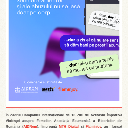
În cadrul Campaniei Internaționale de 16 Zile de Activism împotriva
Violenței asupra Femeilor, Asociația Ecumenică a Bisericilor din
România (
AIDRom
), împreună
MTH Digital
și
Flaminjoy
, au lansat