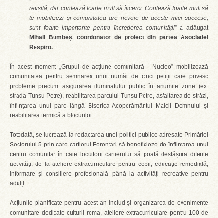
reușită, dar contează foarte mult să încerci. Contează foarte mult să
te mobilizezi și comunitatea are nevoie de aceste mici succese,
sunt foarte importante pentru încrederea comunității
” a adăugat
Mihail Bumbeș, coordonator de proiect din partea Asociației
Respiro.
În acest moment „Grupul de acțiune comunitară - Nucleo” mobilizează
comunitatea pentru semnarea unui număr de cinci petiții care privesc
probleme precum asigurarea iluminatului public în anumite zone (ex:
strada Tunsu Petre), reabilitarea parcului Tunsu Petre, asfaltarea de străzi,
înființarea unui parc lângă Biserica Acoperământul Maicii Domnului și
reabilitarea termică a blocurilor.
Totodată, se lucrează la redactarea unei politici publice adresate Primăriei
Sectorului 5 prin care cartierul Ferentari să beneficieze de înființarea unui
centru comunitar în care locuitorii cartierului să poată desfășura diferite
activități, de la ateliere extracurriculare pentru copii, educație remedială,
informare și consiliere profesională, până la activități recreative pentru
adulți.
Acțiunile planificate pentru acest an includ și organizarea de evenimente
comunitare dedicate culturii roma, ateliere extracurriculare pentru 100 de