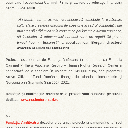
copii care frecventează Căminul Phillip și ateliere de educație financiară
pentru 50 de adulți.
„
Ne dorim mult ca aceste evenimente să contribuie la o afirmare
culturală și creșterea gradului de coeziune în cadrul comunității, dar
mai ales să arătăm că și în cartiere se pot întâmpla lucruri frumoase,
să încercăm să aducem aici oamenii care, de regulă, își petrec
timpul liber în București
”, a specificat
Ioan Borșan, directorul
executiv al Fundației Amfiteatru
.
Proiectul este derulat de Fundația Amfiteatru în parteneriat cu Fundația
Căminul Phillip și Asociația Respiro – Human Rights Research Center și
beneficiază de o finanțare în valoare de 149.000 euro, prin programul
Active Citizens Fund România, finanțat de Islanda, Liechtenstein și
Norvegia prin Granturile SEE 2014-2021.
Noutățile și informațiile referitoare la proiect sunt publicate pe site-ul
dedicat -
www.nucleoferentari.ro
***
Fundația Amfiteatru
dezvoltă programe, proiecte și parteneriate la nivel