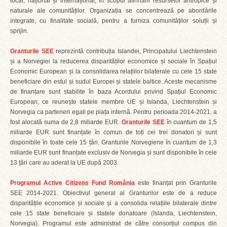
local, național și internațional, în scopul afirmării resurselor antropice și
naturale ale comunităților. Organizația se concentrează pe abordările
integrate, cu finalitate socială, pentru a furniza comunităților soluții și
sprijin.
Granturile SEE
reprezintă contribuția Islandei, Principatului Liechtenstein
și a Norvegiei la reducerea disparităților economice și sociale în Spațiul
Economic European și la consolidarea relațiilor bilaterale cu cele 15 state
beneficiare din estul și sudul Europei și statele baltice. Aceste mecanisme
de finanțare sunt stabilite în baza Acordului privind Spațiul Economic
European, ce reunește statele membre UE și Islanda, Liechtenstein și
Norvegia ca parteneri egali pe piața internă. Pentru perioada 2014-2021, a
fost alocată suma de 2,8 miliarde EUR.
Granturile SEE
în cuantum de 1,5
miliarde EUR sunt finanțate în comun de toți cei trei donatori și sunt
disponibile în toate cele 15 țări. Granturile Norvegiene în cuantum de 1,3
miliarde EUR sunt finanțate exclusiv de Norvegia și sunt disponibile în cele
13 țări care au aderat la UE după 2003.
Programul Active Citizens Fund România
este finanțat prin Granturile
SEE 2014-2021. Obiectivul general al Granturilor este de a reduce
disparitățile economice și sociale și a consolida relațiile bilaterale dintre
cele 15 state beneficiare și statele donatoare (Islanda, Liechtenstein,
Norvegia). Programul este administrat de către consorțiul compus din