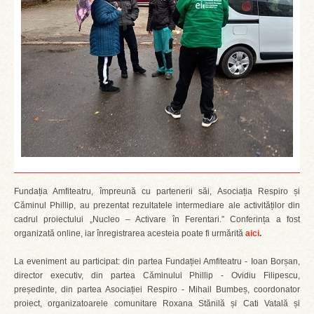
Fundația Amfiteatru, împreună cu partenerii săi, Asociația Respiro și
Căminul Phillip, au prezentat rezultatele intermediare ale activităților din
cadrul proiectului „Nucleo – Activare în Ferentari.” Conferința a fost
organizată online, iar înregistrarea acesteia poate fi urmărită
aici
.
La eveniment au participat: din partea Fundației Amfiteatru - Ioan Borșan,
director executiv, din partea Căminului Phillip - Ovidiu Filipescu,
președinte, din partea Asociației Respiro - Mihail Bumbeș, coordonator
proiect, organizatoarele comunitare Roxana Stănilă și Cati Vatală și