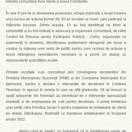
liderele comunitare Aura Vasile și Ioana Constantin.
În cele 8 luni de la demararea proiectului, echipa implicată a reușit crearea
unui nucleu de acțiune format din 50 de locuitori ai zonei, care participă la
întâlnirile bilunare. Dintre aceștia, 10 au fost identificați ca lideri ai
comunității și au fost instruiți în advocacy și organizare comunitară, de către
Centrul de Resurse pentru Participare Publică – CeRe, organizație cu
experiență în domeniu. Identificarea problemelor stringente ale zonei a
condus la inițierea unei serie de petiții, pentru care nucleul de acțiune a
reușit strângerea semnăturilor necesare și a pornit un dialog cu
reprezentanții autorităților locale.
Primele rezultate s-au concretizat prin convingerea decidenților din
Primăria Municipiului București (PMB) și din Compania Municipală Eco
Igienizare, pentru a demara o intervenție de deratizare în Cartierul
Ferentari, în special în zonele în care se află ghetourile. 28 de blocuri și
spații adiacente din Ferentari au beneficiat de o intervenție specializată
imediată și de amplasarea de cutii pentru deratizare. A urmat trimiterea
unei petiții către Primăria Sector 5 pentru instalarea de limitatoare de viteză
pe strada Zăbrăuțului, finalizată cu montarea limitatoarelor la începutul
anului 2022.
„
Atunci când te implici, nu înseamnă că ai întotdeauna șanse de