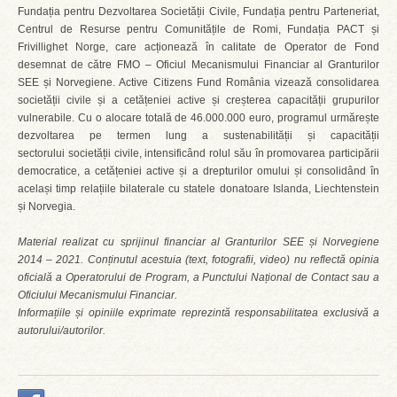
Fundația pentru Dezvoltarea Societății Civile, Fundația pentru Parteneriat,
Centrul de Resurse pentru Comunitățile de Romi, Fundația PACT și
Frivillighet Norge, care acționează în calitate de Operator de Fond
desemnat de către FMO – Oficiul Mecanismului Financiar al Granturilor
SEE și Norvegiene. Active Citizens Fund România vizează consolidarea
societății civile și a cetățeniei active și creșterea capacității grupurilor
vulnerabile. Cu o alocare totală de 46.000.000 euro, programul urmărește
dezvoltarea pe termen lung a sustenabilității și capacității
sectorului societății civile, intensificând rolul său în promovarea participării
democratice, a cetățeniei active și a drepturilor omului și consolidând în
același timp relațiile bilaterale cu statele donatoare Islanda, Liechtenstein
și Norvegia.
Material realizat cu sprijinul financiar al Granturilor SEE și Norvegiene
2014 – 2021. Conținutul acestuia (text, fotografii, video) nu reflectă opinia
oficială a Operatorului de Program, a Punctului Național de Contact sau a
Oficiului Mecanismului Financiar.
Informațiile și opiniile exprimate reprezintă responsabilitatea exclusivă a
autorului/autorilor.