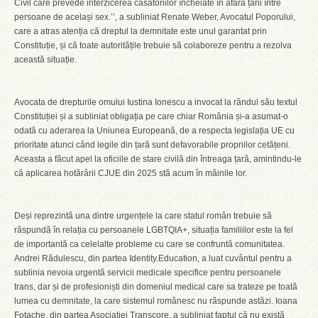
Civil care prevede interzicerea căsătoriilor încheiate în afara țării între
persoane de același sex.’’, a subliniat Renate Weber, Avocatul Poporului,
care a atras atenția că dreptul la demnitate este unul garantat prin
Constituție, și că toate autoritățile trebuie să colaboreze pentru a rezolva
această situație.
Avocata de drepturile omului Iustina Ionescu a invocat la rândul său textul
Constituției și a subliniat obligația pe care chiar România și-a asumat-o
odată cu aderarea la Uniunea Europeană, de a respecta legislația UE cu
prioritate atunci când legile din țară sunt defavorabile propriilor cetățeni.
Aceasta a făcut apel la oficiile de stare civilă din întreaga țară, amintindu-le
că aplicarea hotărârii CJUE din 2025 stă acum în mâinile lor.
Deși reprezintă una dintre urgențele la care statul român trebuie să
răspundă în relația cu persoanele LGBTQIA+, situația familiilor este la fel
de importantă ca celelalte probleme cu care se confruntă comunitatea.
Andrei Rădulescu, din partea Identity.Education, a luat cuvântul pentru a
sublinia nevoia urgentă servicii medicale specifice pentru persoanele
trans, dar și de profesioniști din domeniul medical care sa trateze pe toată
lumea cu demnitate, la care sistemul românesc nu răspunde astăzi. Ioana
Fotache, din partea Asociației Transcore, a subliniat faptul că nu există