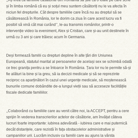
,,Aș vrea ca familiile căsătorite din România să știe că o foaie pe care scrie
și în limba română că eu și soțul meu suntem căsătoriți nu le va afecta în
niciun fel drepturile. Cât despre familiile care încă nu au dreptul să se
căsătorească în România, lor le dorim ca ziua în care acest lucru va fi
posibil să vină cât mai curând’’, le-au transmis românilor, printr-o
intervenție video la eveniment, Alex și Cristian, care și-au unit destinele în
urmă cu 3 ani și care trăiesc acum în Germania.
Deși formează familii cu drepturi depline în alte țări din Uniunea
Europeană, statutul marital al persoanelor de același sex se schimbă odată
ce trec granița pentru a se întoarce în România. Țara lor nu le permite să-și
fie alături la bine și la greu, să ia decizii medicale și să se reprezinte
reciproc ca aparținători în cazul unei urgențe medicale, să moștenească
bunurile comune dobândite de-a lungul vieții sau să acceseze facilitățile
fiscale dedicate familiilor.
,,Colaborând cu familiile care au venit către noi, la ACCEPT, pentru a cere
sprijin în vederea transcrierilor actelor de căsătorie, am învățat câteva
lucruri foarte importante: iubirea adevărată - iubirea care e mai puternică
decât distanțele, care rezistă în fața obstacolelor administrative și
campaniilor urii. Lucrăm inclusiv cu familii care au ajuns la vârsta