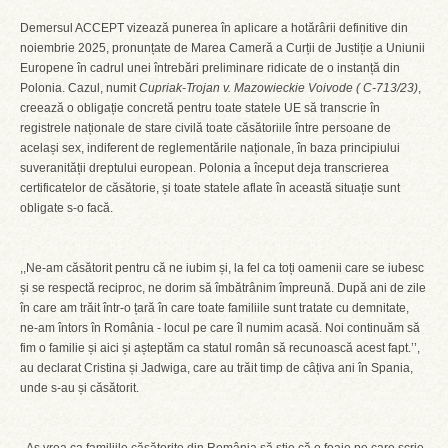
Demersul ACCEPT vizează punerea în aplicare a hotărârii definitive din
noiembrie 2025, pronunțate de Marea Cameră a Curții de Justiție a Uniunii
Europene în cadrul unei întrebări preliminare ridicate de o instanță din
Polonia. Cazul, numit
Cupriak-Trojan v. Mazowieckie Voivode ( C-713/23)
,
creează o obligație concretă pentru toate statele UE să transcrie în
registrele naționale de stare civilă toate căsătoriile între persoane de
același sex, indiferent de reglementările naționale, în baza principiului
suveranității dreptului european. Polonia a început deja transcrierea
certificatelor de căsătorie, și toate statele aflate în această situație sunt
obligate s-o facă.
,,Ne-am căsătorit pentru că ne iubim și, la fel ca toți oamenii care se iubesc
și se respectă reciproc, ne dorim să îmbătrânim împreună. După ani de zile
în care am trăit într-o țară în care toate familiile sunt tratate cu demnitate,
ne-am întors în România - locul pe care îl numim acasă. Noi continuăm să
fim o familie și aici și așteptăm ca statul român să recunoască acest fapt.’’,
au declarat Cristina și Jadwiga, care au trăit timp de câțiva ani în Spania,
unde s-au și căsătorit.