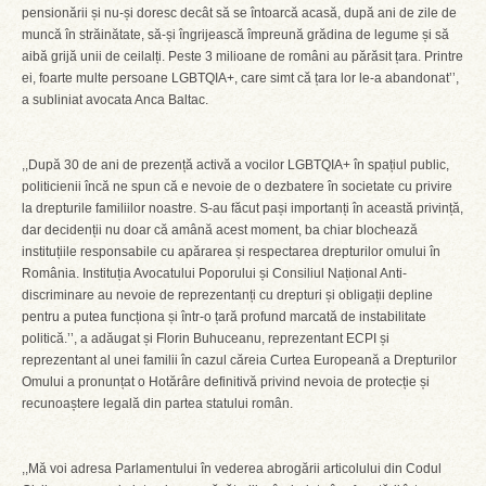
pensionării și nu-și doresc decât să se întoarcă acasă, după ani de zile de
muncă în străinătate, să-și îngrijească împreună grădina de legume și să
aibă grijă unii de ceilalți. Peste 3 milioane de români au părăsit țara. Printre
ei, foarte multe persoane LGBTQIA+, care simt că țara lor le-a abandonat’’,
a subliniat avocata Anca Baltac.
,,După 30 de ani de prezență activă a vocilor LGBTQIA+ în spațiul public,
politicienii încă ne spun că e nevoie de o dezbatere în societate cu privire
la drepturile familiilor noastre. S-au făcut pași importanți în această privință,
dar decidenții nu doar că amână acest moment, ba chiar blochează
instituțiile responsabile cu apărarea și respectarea drepturilor omului în
România. Instituția Avocatului Poporului și Consiliul Național Anti-
discriminare au nevoie de reprezentanți cu drepturi și obligații depline
pentru a putea funcționa și într-o țară profund marcată de instabilitate
politică.’’, a adăugat și Florin Buhuceanu, reprezentant ECPI și
reprezentant al unei familii în cazul căreia Curtea Europeană a Drepturilor
Omului a pronunțat o Hotărâre definitivă privind nevoia de protecție și
recunoaștere legală din partea statului român.
,,Mă voi adresa Parlamentului în vederea abrogării articolului din Codul