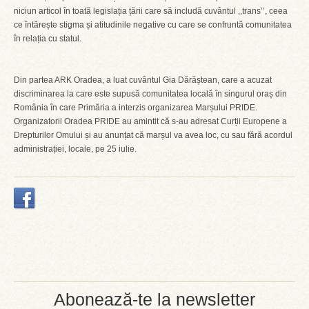
niciun articol în toată legislația țării care să includă cuvântul ,,trans’’, ceea
ce întărește stigma și atitudinile negative cu care se confruntă comunitatea
în relația cu statul.
Din partea ARK Oradea, a luat cuvântul Gia Dărăștean, care a acuzat
discriminarea la care este supusă comunitatea locală în singurul oraș din
România în care Primăria a interzis organizarea Marșului PRIDE.
Organizatorii Oradea PRIDE au amintit că s-au adresat Curții Europene a
Drepturilor Omului și au anunțat că marșul va avea loc, cu sau fără acordul
administrației, locale, pe 25 iulie.
Abonează-te la newsletter