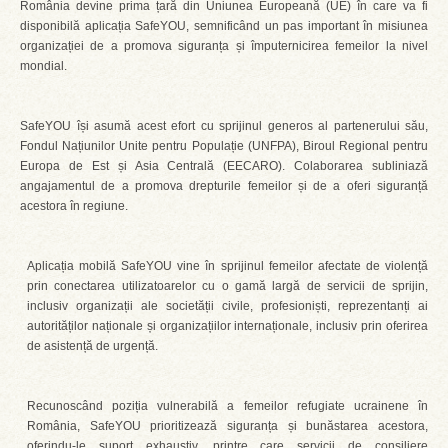
România devine prima țară din Uniunea Europeană (UE) în care va fi
disponibilă aplicația SafeYOU, semnificând un pas important în misiunea
organizației de a promova siguranța și împuternicirea femeilor la nivel
mondial.
SafeYOU își asumă acest efort cu sprijinul generos al partenerului său,
Fondul Națiunilor Unite pentru Populație (UNFPA), Biroul Regional pentru
Europa de Est și Asia Centrală (EECARO). Colaborarea subliniază
angajamentul de a promova drepturile femeilor și de a oferi siguranță
acestora în regiune.
Aplicația mobilă SafeYOU vine în sprijinul femeilor afectate de violență
prin conectarea utilizatoarelor cu o gamă largă de servicii de sprijin,
inclusiv organizații ale societății civile, profesioniști, reprezentanți ai
autorităților naționale și organizațiilor internaționale, inclusiv prin oferirea
de asistență de urgență.
Recunoscând poziția vulnerabilă a femeilor refugiate ucrainene în
România, SafeYOU prioritizează siguranța și bunăstarea acestora,
oferindu-le suport exhaustiv, printre care servicii de consiliere