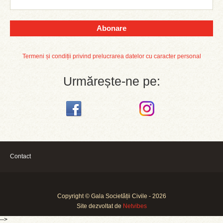
Abonare
Termeni și condiții privind prelucrarea datelor cu caracter personal
Urmărește-ne pe:
Contact
Copyright © Gala Societății Civile - 2026
Site dezvoltat de
Netvibes
-->