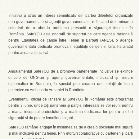
Inițiativa a atras un interes semnificativ din partea diferitelor organizații
non-guvernamentale și agenții guvernamentale, reflectând determinarea
colectivă de a aborda problema presantă a siguranței femeilor în
România. SafeYOU este onorată de suportul pe care Agenția Națională
pentru Egalitatea de çanse între Femei și Bărbați (ANES), o agenție
guvernamentală dedicată promovării egalității de gen în țară, l-a arătat
pentru aceasta inițiativă.
Angajamentul SafeYOU de a promova parteneriate incluzive se extinde
dincolo de ONG-uri și agenții guvernamentale, incluzând și misiuni
diplomatice în România, în special prin crearea unei relații de lucru
puternice cu Ambasada Armeniei în România.
Evenimentul oficial de lansare al SafeYOU în România este programat
pentru 3 iunie, unde toți partenerii și părțile interesate se vor reuni pentru
a marca începutul proiectului și a reafirma dedicarea lor pentru a oferi
siguranță și da putere femeilor din țară.
SafeYOU rămâne angajat în misiunea sa de a crea o societate mai sigură
și mai incluzivă pentru femei. Prin eforturi colaborative cu parteneri și părți