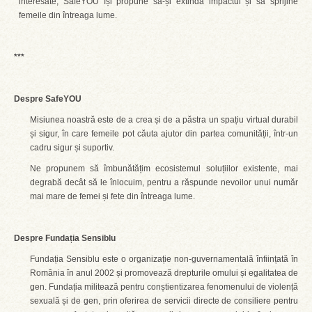
interesate, SafeYOU își propune să-și extindă impactul și să sprijine
femeile din întreaga lume.
***
Despre SafeYOU
Misiunea noastră este de a crea și de a păstra un spațiu virtual durabil
și sigur, în care femeile pot căuta ajutor din partea comunității, într-un
cadru sigur și suportiv.
Ne propunem să îmbunătățim ecosistemul soluțiilor existente, mai
degrabă decât să le înlocuim, pentru a răspunde nevoilor unui număr
mai mare de femei și fete din întreaga lume.
Despre Fundația Sensiblu
Fundația Sensiblu este o organizație non-guvernamentală înființată în
România în anul 2002 și promovează drepturile omului și egalitatea de
gen. Fundația militează pentru conștientizarea fenomenului de violență
sexuală și de gen, prin oferirea de servicii directe de consiliere pentru