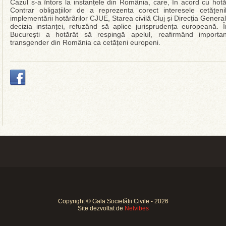
Cazul s-a întors la instanțele din România, care, în acord cu hotă
Contrar obligațiilor de a reprezenta corect interesele cetățeni
implementării hotărârilor CJUE, Starea civilă Cluj și Direcția Gener
decizia instanței, refuzând să aplice jurisprudența europeană. 
București a hotărât să respingă apelul, reafirmând importanț
transgender din România ca cetățeni europeni.
Copyright © Gala Societății Civile - 2026
Site dezvoltat de
Netvibes