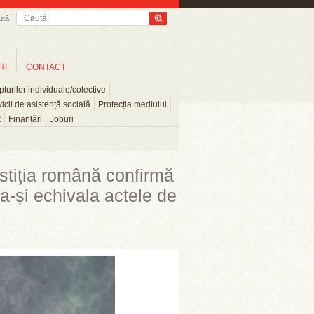
ută
RI
CONTACT
turilor individuale/colective
icii de asistență socială
Protecția mediului
t
Finanțări
Joburi
Justiția română confirmă
a-și echivala actele de