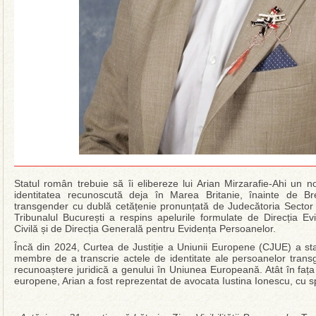
Statul român trebuie să îi elibereze lui Arian Mirzarafie-Ahi un n
identitatea recunoscută deja în Marea Britanie, înainte de Br
transgender cu dublă cetățenie pronunțată de Judecătoria Sector 
Tribunalul București a respins apelurile formulate de Direcția Ev
Civilă și de Direcția Generală pentru Evidența Persoanelor.
Încă din 2024, Curtea de Justiție a Uniunii Europene (CJUE) a stabil
membre de a transcrie actele de identitate ale persoanelor tran
recunoaștere juridică a genului în Uniunea Europeană. Atât în fața in
europene, Arian a fost reprezentat de avocata Iustina Ionescu, cu s