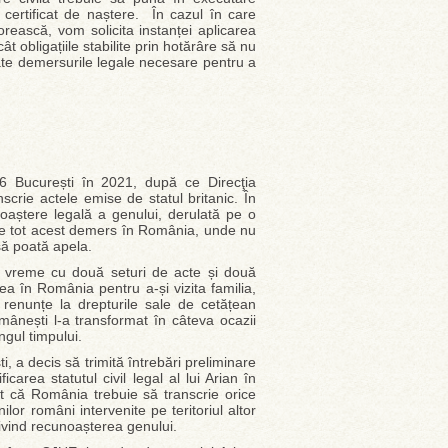
 certificat de naștere. În cazul în care
rească, vom solicita instanței aplicarea
ât obligațiile stabilite prin hotărâre să nu
ate demersurile legale necesare pentru a
 6 București în 2021, după ce Direcţia
nscrie actele emise de statul britanic. În
oaștere legală a genului, derulată pe o
pete tot acest demers în România, unde nu
să poată apela.
 o vreme cu două seturi de acte și două
rea în România pentru a-și vizita familia,
ă renunțe la drepturile sale de cetățean
românești l-a transformat în câteva ocazii
ngul timpului.
, a decis să trimită întrebări preliminare
rea statutul civil legal al lui Arian în
t că România trebuie să transcrie orice
lor români intervenite pe teritoriul altor
vind recunoașterea genului.