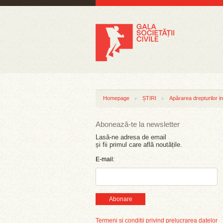
Homepage
ȘTIRI
Apărarea drepturilor in
Abonează-te la newsletter
Lasă-ne adresa de email
și fii primul care află noutățile.
E-mail:
Abonare
Termeni și condiții privind prelucrarea datelor