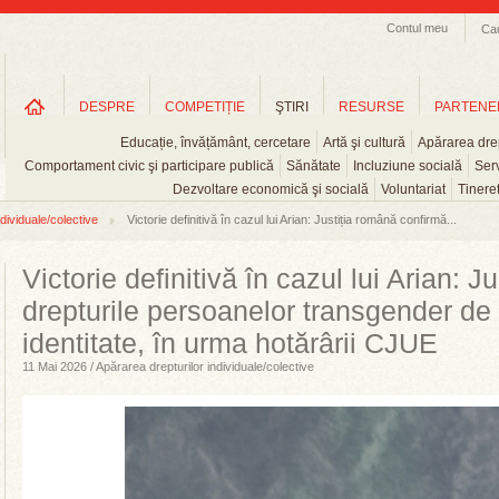
Contul meu
Ca
DESPRE
COMPETIȚIE
ŞTIRI
RESURSE
PARTENE
Educație, învățământ, cercetare
Artă şi cultură
Apărarea drep
Comportament civic şi participare publică
Sănătate
Incluziune socială
Serv
Dezvoltare economică şi socială
Voluntariat
Tinere
dividuale/colective
Victorie definitivă în cazul lui Arian: Justiția română confirmă...
Victorie definitivă în cazul lui Arian: 
drepturile persoanelor transgender de 
identitate, în urma hotărârii CJUE
11 Mai 2026 / Apărarea drepturilor individuale/colective