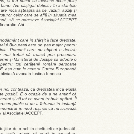
ans, și mă bucur să folosesc acest prilej
une. Am câștigat definitiv în instanțele
re încă așteaptă să fie văzuți, auziți și
uturor celor care se află în situația mea
peană, să se adreseze Asociației ACCEPT
Mirzarafie-Ahi.
eznodământ care în sfârșit îi face dreptate.
nalul București este un pas major pentru
ânia. Romanii care au obținut o decizie
r mai trebui să treacă prin procedura
rne și Ministerul de Justiție să adopte o
pentru toți cetățenii români persoane
 UE, așa cum le cere și Curtea Europeană
ubliniază avocata Iustina Ionescu.
em noi contează, că dreptatea încă există
e posibil. E o ocazie de a ne aminti că
neant și că tot ce avem trebuie apărat. Îi
roces public și de a înfrunta în instanță
u demonstrat în mod rușinos că nu lucrează
iv al Asociației ACCEPT.
tuțiilor de a achita cheltuieli de judecată.
re civilă trebuie să pună în executare