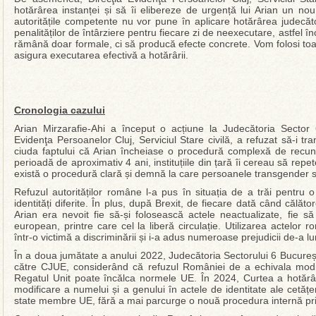
hotărârea instanței și să îi elibereze de urgență lui Arian un nou
autoritățile competente nu vor pune în aplicare hotărârea judecăto
penalităților de întârziere pentru fiecare zi de neexecutare, astfel înc
rămână doar formale, ci să producă efecte concrete. Vom folosi to
asigura executarea efectivă a hotărârii.
Cronologia cazului
Arian Mirzarafie-Ahi a început o acțiune la Judecătoria Sector
Evidenţa Persoanelor Cluj, Serviciul Stare civilă, a refuzat să-i tra
ciuda faptului că Arian încheiase o procedură complexă de recun
perioadă de aproximativ 4 ani, instituțiile din țară îi cereau să re
există o procedură clară și demnă la care persoanele transgender 
Refuzul autorităților române l-a pus în situația de a trăi pentru
identități diferite. În plus, după Brexit, de fiecare dată când călăto
Arian era nevoit fie să-și folosească actele neactualizate, fie s
european, printre care cel la liberă circulație. Utilizarea actelor 
într-o victimă a discriminării și i-a adus numeroase prejudicii de-a lu
În a doua jumătate a anului 2022, Judecătoria Sectorului 6 București
către CJUE, considerând că refuzul României de a echivala modifica
Regatul Unit poate încălca normele UE. În 2024, Curtea a hotărâ
modificare a numelui și a genului în actele de identitate ale cetățeni
state membre UE, fără a mai parcurge o nouă procedura internă pri