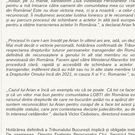
,,Astăzi, pe 31 martie, sărbătorim Ziua Vizibilității Persoanelor Tr
pentru a mă întoarce către oamenii din comunitatea mea cu vești b
din România! Este nu doar victoria mea, ci și a noastră - a celor ca
recunoscuți. Îi mulțumesc avocatei Iustina Ionescu și le recomand t
și au parcurs procesul de schimbare a actelor în altă țară euro
pentru a obține transcrierea actelor în România.’’
, a declarat Arian 
,,Procesul în care l-am însoțit pe Arian în ultimii ani are, iată, un d
Mai mult decât o victorie personală, hotărârea confirmată de Tribu
respectarea drepturilor tuturor persoanelor transgender din Rom
definitivă de recunoaștere a genului în alt stat membru nu vo
anevoioasă din România. Facem apel către Ministerul Afacerilor Inte
procedură clară, rapidă și accesibilă de schimbare a actelor 
transgender, indiferent dacă au trăit sau nu în alte state membre
a Drepturilor Omului încă din 2021, in cauza X si Y c. Romaniei.’’
, s
,,Cazul lui Arian e încă un exemplu viu că se poate. Că tot ce fac
și că un viitor mai bun pentru comunitatea LGBTI din România est
niciunul dintre drepturile de care ne bucurăm astăzi nu a apărut din 
suntem recunoscători lui Arian pentru curajul de a face tot acest p
instituțiile statului, care prin contestarea deciziei judecătorilor, a
în interesul cetățenilor.’’
, declară Victor Ciobotaru, directorul execut
Hotărârea definitivă a Tribunalului București implică și obligație insti
De asemenea, Direcţia Evidenţa Persoanelor Cluj, Serviciul Sta