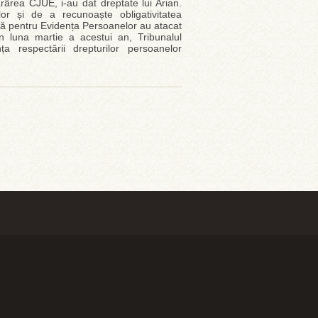
rârea CJUE, i-au dat dreptate lui Arian.
lor și de a recunoaște obligativitatea
ală pentru Evidența Persoanelor au atacat
În luna martie a acestui an, Tribunalul
a respectării drepturilor persoanelor