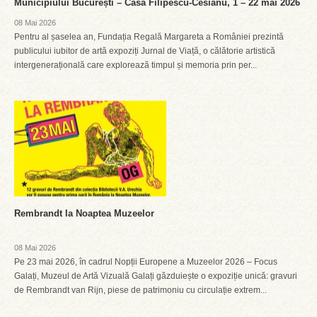
Municipiului București – Casa Filipescu-Cesianu, 1 – 22 mai 2026
08 Mai 2026
Pentru al șaselea an, Fundația Regală Margareta a României prezintă
publicului iubitor de artă expoziți Jurnal de Viață, o călătorie artistică
intergenerațională care explorează timpul și memoria prin per...
Rembrandt la Noaptea Muzeelor
08 Mai 2026
Pe 23 mai 2026, în cadrul Nopții Europene a Muzeelor 2026 – Focus
Galați, Muzeul de Artă Vizuală Galați găzduiește o expoziție unică: gravuri
de Rembrandt van Rijn, piese de patrimoniu cu circulație extrem...