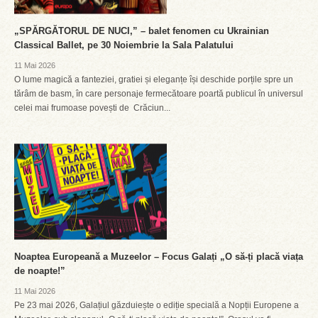
„SPĂRGĂTORUL DE NUCI,” – balet fenomen cu Ukrainian
Classical Ballet, pe 30 Noiembrie la Sala Palatului
11 Mai 2026
O lume magică a fanteziei, gratiei și eleganțe își deschide porțile spre un
tărâm de basm, în care personaje fermecătoare poartă publicul în universul
celei mai frumoase povești de Crăciun...
Noaptea Europeană a Muzeelor – Focus Galați „O să-ți placă viața
de noapte!”
11 Mai 2026
Pe 23 mai 2026, Galațiul găzduiește o ediție specială a Nopții Europene a