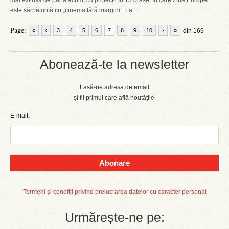
mai extinsă de până acum, cu proiecții în 13 orașe, în care Ziua Europei
este sărbătorită cu „cinema fără margini”. La...
Page:
«
‹
3
4
5
6
7
8
9
10
›
»
din 169
Abonează-te la newsletter
Lasă-ne adresa de email
și fii primul care află noutățile.
E-mail:
Abonare
Termeni și condiții privind prelucrarea datelor cu caracter personal
Urmărește-ne pe: