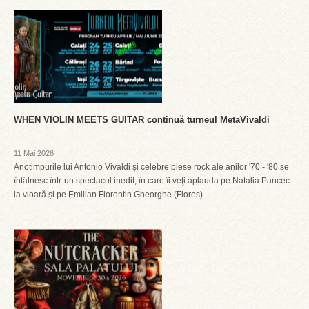
WHEN VIOLIN MEETS GUITAR continuă turneul MetaVivaldi
11 Mai 2026
Anotimpurile lui Antonio Vivaldi și celebre piese rock ale anilor '70 - '80 se
întâlnesc într-un spectacol inedit, în care îi veţi aplauda pe Natalia Pancec
la vioară și pe Emilian Florentin Gheorghe (Flores)...