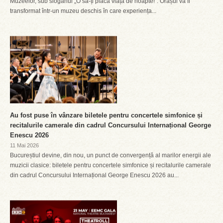
Muzeelor, sub sloganul „O să-ți placă viața de noapte!”. Orașul va fi
transformat într-un muzeu deschis în care experiența...
Au fost puse în vânzare biletele pentru concertele simfonice și
recitalurile camerale din cadrul Concursului Internațional George
Enescu 2026
11 Mai 2026
Bucureștiul devine, din nou, un punct de convergență al marilor energii ale
muzicii clasice: biletele pentru concertele simfonice și recitalurile camerale
din cadrul Concursului Internațional George Enescu 2026 au...