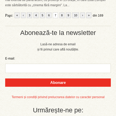
mai extinsă de până acum, cu proiecții în 13 orașe, în care Ziua Europei
este sărbătorită cu „cinema fără margini”. La...
Page:
«
‹
3
4
5
6
7
8
9
10
›
»
din 169
Abonează-te la newsletter
Lasă-ne adresa de email
și fii primul care află noutățile.
E-mail:
Abonare
Termeni și condiții privind prelucrarea datelor cu caracter personal
Urmărește-ne pe: