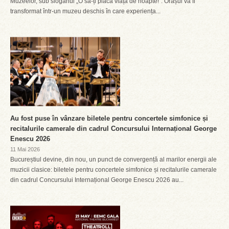
Muzeelor, sub sloganul „O să-ți placă viața de noapte!”. Orașul va fi
transformat într-un muzeu deschis în care experiența...
Au fost puse în vânzare biletele pentru concertele simfonice și
recitalurile camerale din cadrul Concursului Internațional George
Enescu 2026
11 Mai 2026
Bucureștiul devine, din nou, un punct de convergență al marilor energii ale
muzicii clasice: biletele pentru concertele simfonice și recitalurile camerale
din cadrul Concursului Internațional George Enescu 2026 au...