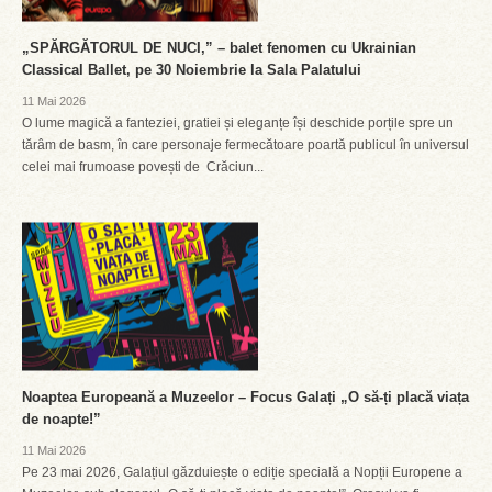
„SPĂRGĂTORUL DE NUCI,” – balet fenomen cu Ukrainian
Classical Ballet, pe 30 Noiembrie la Sala Palatului
11 Mai 2026
O lume magică a fanteziei, gratiei și eleganțe își deschide porțile spre un
tărâm de basm, în care personaje fermecătoare poartă publicul în universul
celei mai frumoase povești de Crăciun...
Noaptea Europeană a Muzeelor – Focus Galați „O să-ți placă viața
de noapte!”
11 Mai 2026
Pe 23 mai 2026, Galațiul găzduiește o ediție specială a Nopții Europene a