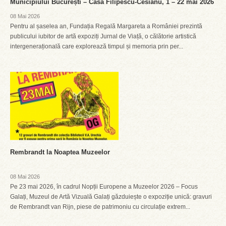
Municipiului București – Casa Filipescu-Cesianu, 1 – 22 mai 2026
08 Mai 2026
Pentru al șaselea an, Fundația Regală Margareta a României prezintă
publicului iubitor de artă expoziți Jurnal de Viață, o călătorie artistică
intergenerațională care explorează timpul și memoria prin per...
Rembrandt la Noaptea Muzeelor
08 Mai 2026
Pe 23 mai 2026, în cadrul Nopții Europene a Muzeelor 2026 – Focus
Galați, Muzeul de Artă Vizuală Galați găzduiește o expoziție unică: gravuri
de Rembrandt van Rijn, piese de patrimoniu cu circulație extrem...