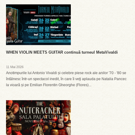
WHEN VIOLIN MEETS GUITAR continuă turneul MetaVivaldi
11 Mai 2026
Anotimpurile lui Antonio Vivaldi și celebre piese rock ale anilor '70 - '80 se
întâlnesc într-un spectacol inedit, în care îi veţi aplauda pe Natalia Pancec
la vioară și pe Emilian Florentin Gheorghe (Flores)...