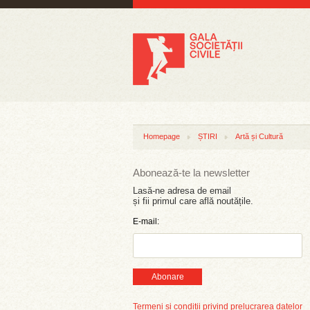
Homepage
ȘTIRI
Artă și Cultură
Abonează-te la newsletter
Lasă-ne adresa de email
și fii primul care află noutățile.
E-mail:
Abonare
Termeni și condiții privind prelucrarea datelor