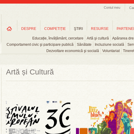
Contul meu
Ca
DESPRE
COMPETIȚIE
ŞTIRI
RESURSE
PARTENE
Educație, învățământ, cercetare
Artă şi cultură
Apărarea drep
Comportament civic şi participare publică
Sănătate
Incluziune socială
Serv
Dezvoltare economică şi socială
Voluntariat
Tinere
Artă și Cultură