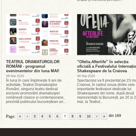
TEATRUL DRAMATURGILOR
”Ofelia.Afterlife” în selecția
ROMÂNI - programul
oficială a Festivalului Internați
evenimentelor din luna MAI!
Shakespeare de la Craiova
08 Mai 2026
08 Mai 2026
În luna în care împlinește 9 ani de
Spectacolul va fi prezentat pe 23 ma
activitate, Teatrul Dramaturgilor
Craiova, în cadrul unuia dintre cele
Români, singurul teatru dedicat
importante festivaluri dedicate lui
exclusiv promovării dramaturgiei
Shakespeare din lume, după două
românești clasice și contemporane,
reprezentații la București, pe 20 și 
prezintă publicului bucureștean un...
mai, la Teatrul...
Page:
din 169
«
‹
3
4
5
6
7
8
9
10
›
»