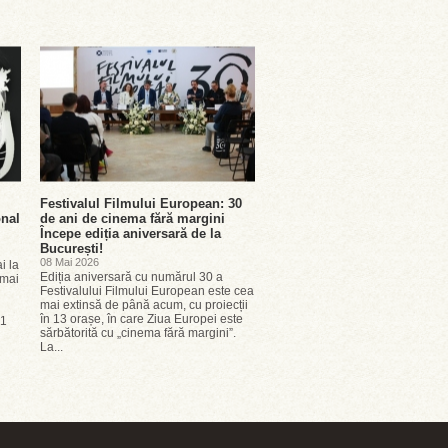
Festivalul Filmului European: 30
onal
de ani de cinema fără margini
Începe ediția aniversară de la
București!
08 Mai 2026
i la
Ediția aniversară cu numărul 30 a
 mai
Festivalului Filmului European este cea
mai extinsă de până acum, cu proiecții
în 13 orașe, în care Ziua Europei este
21
sărbătorită cu „cinema fără margini”.
La...