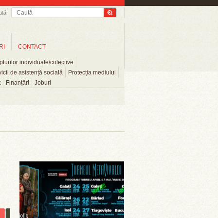
ută
RI
CONTACT
turilor individuale/colective
icii de asistență socială
Protecția mediului
t
Finanțări
Joburi