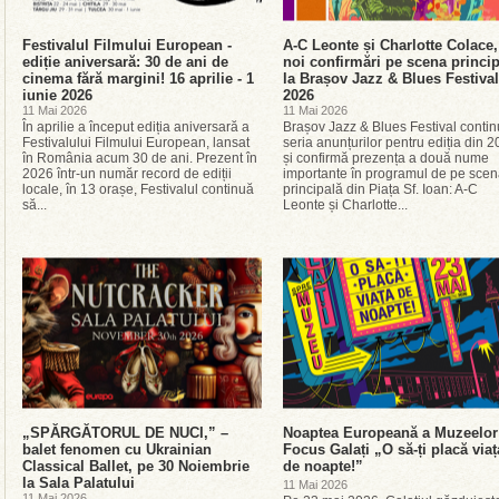
Festivalul Filmului European -
A-C Leonte și Charlotte Colace,
ediție aniversară: 30 de ani de
noi confirmări pe scena princi
cinema fără margini! 16 aprilie - 1
la Brașov Jazz & Blues Festival
iunie 2026
2026
11 Mai 2026
11 Mai 2026
În aprilie a început ediția aniversară a
Brașov Jazz & Blues Festival conti
Festivalului Filmului European, lansat
seria anunțurilor pentru ediția din 
în România acum 30 de ani. Prezent în
și confirmă prezența a două nume
2026 într-un număr record de ediții
importante în programul de pe sce
locale, în 13 orașe, Festivalul continuă
principală din Piața Sf. Ioan: A-C
să...
Leonte și Charlotte...
„SPĂRGĂTORUL DE NUCI,” –
Noaptea Europeană a Muzeelor
balet fenomen cu Ukrainian
Focus Galați „O să-ți placă viaț
Classical Ballet, pe 30 Noiembrie
de noapte!”
la Sala Palatului
11 Mai 2026
11 Mai 2026