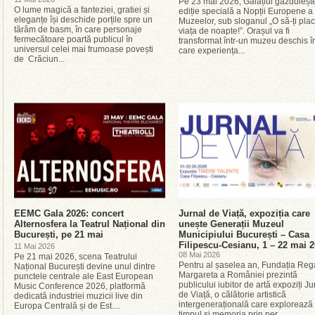
Pe 23 mai 2026, Galațiul găzduieșt
O lume magică a fanteziei, gratiei și
ediție specială a Nopții Europene a
eleganțe își deschide porțile spre un
Muzeelor, sub sloganul „O să-ți pla
tărâm de basm, în care personaje
viața de noapte!”. Orașul va fi
fermecătoare poartă publicul în
transformat într-un muzeu deschis î
universul celei mai frumoase povești
care experiența...
de Crăciun...
EEMC Gala 2026: concert
Jurnal de Viață, expoziția care
Alternosfera la Teatrul Național din
unește Generații Muzeul
București, pe 21 mai
Municipiului București – Casa
Filipescu-Cesianu, 1 – 22 mai 
11 Mai 2026
08 Mai 2026
Pe 21 mai 2026, scena Teatrului
Pentru al șaselea an, Fundația Reg
Național București devine unul dintre
Margareta a României prezintă
punctele centrale ale East European
publicului iubitor de artă expoziți Ju
Music Conference 2026, platformă
de Viață, o călătorie artistică
dedicată industriei muzicii live din
intergenerațională care explorează
Europa Centrală și de Est....
timpul și memoria prin per...