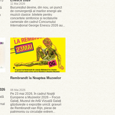
Enescu 2026
e o
11 Mai 2026
Bucureștiul devine, din nou, un punct
că
de convergență al marilor energii ale
muzicii clasice: biletele pentru
n
concertele simfonice și recitalurile
camerale din cadrul Concursului
Internațional George Enescu 2026 au...
Rembrandt la Noaptea Muzeelor
2026
08 Mai 2026
Pe 23 mai 2026, în cadrul Nopții
ală
Europene a Muzeelor 2026 – Focus
Galați, Muzeul de Artă Vizuală Galați
rnal
găzduiește o expoziție unică: gravuri
de Rembrandt van Rijn, piese de
patrimoniu cu circulație extrem...