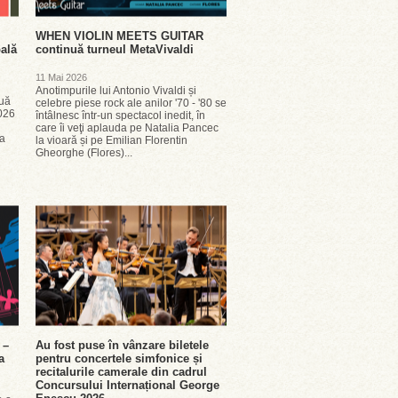
WHEN VIOLIN MEETS GUITAR
pală
continuă turneul MetaVivaldi
11 Mai 2026
Anotimpurile lui Antonio Vivaldi și
nuă
celebre piese rock ale anilor '70 - '80 se
2026
întâlnesc într-un spectacol inedit, în
care îi veţi aplauda pe Natalia Pancec
na
la vioară și pe Emilian Florentin
Gheorghe (Flores)...
 –
Au fost puse în vânzare biletele
a
pentru concertele simfonice și
recitalurile camerale din cadrul
Concursului Internațional George