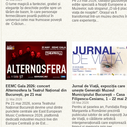
Pe 23 mai 2026, Galațiul găzduieșt
O lume magică a fanteziei, gratiei și
ediție specială a Nopții Europene a
eleganțe își deschide porțile spre un
Muzeelor, sub sloganul „O să-ți pla
tărâm de basm, în care personaje
viața de noapte!”. Orașul va fi
fermecătoare poartă publicul în
transformat într-un muzeu deschis î
universul celei mai frumoase povești
care experiența...
de Crăciun...
EEMC Gala 2026: concert
Jurnal de Viață, expoziția care
Alternosfera la Teatrul Național din
unește Generații Muzeul
București, pe 21 mai
Municipiului București – Casa
Filipescu-Cesianu, 1 – 22 mai 
11 Mai 2026
08 Mai 2026
Pe 21 mai 2026, scena Teatrului
Pentru al șaselea an, Fundația Reg
Național București devine unul dintre
Margareta a României prezintă
punctele centrale ale East European
publicului iubitor de artă expoziți Ju
Music Conference 2026, platformă
de Viață, o călătorie artistică
dedicată industriei muzicii live din
intergenerațională care explorează
Europa Centrală și de Est....
timpul și memoria prin per...