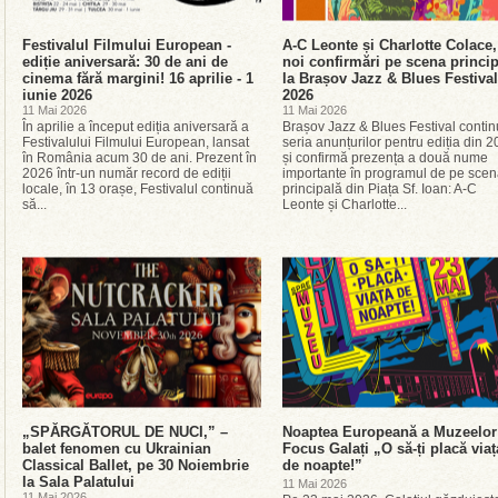
Festivalul Filmului European -
A-C Leonte și Charlotte Colace,
ediție aniversară: 30 de ani de
noi confirmări pe scena princi
cinema fără margini! 16 aprilie - 1
la Brașov Jazz & Blues Festival
iunie 2026
2026
11 Mai 2026
11 Mai 2026
În aprilie a început ediția aniversară a
Brașov Jazz & Blues Festival conti
Festivalului Filmului European, lansat
seria anunțurilor pentru ediția din 
în România acum 30 de ani. Prezent în
și confirmă prezența a două nume
2026 într-un număr record de ediții
importante în programul de pe sce
locale, în 13 orașe, Festivalul continuă
principală din Piața Sf. Ioan: A-C
să...
Leonte și Charlotte...
„SPĂRGĂTORUL DE NUCI,” –
Noaptea Europeană a Muzeelor
balet fenomen cu Ukrainian
Focus Galați „O să-ți placă viaț
Classical Ballet, pe 30 Noiembrie
de noapte!”
la Sala Palatului
11 Mai 2026
11 Mai 2026