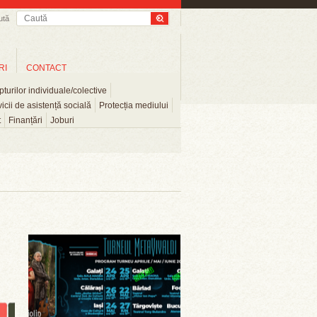
ută
RI
CONTACT
turilor individuale/colective
icii de asistență socială
Protecția mediului
t
Finanțări
Joburi