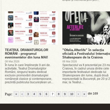
TEATRUL DRAMATURGILOR
”Ofelia.Afterlife” în selecția
ROMÂNI - programul
oficială a Festivalului Internați
evenimentelor din luna MAI!
Shakespeare de la Craiova
08 Mai 2026
08 Mai 2026
În luna în care împlinește 9 ani de
Spectacolul va fi prezentat pe 23 ma
activitate, Teatrul Dramaturgilor
Craiova, în cadrul unuia dintre cele
Români, singurul teatru dedicat
importante festivaluri dedicate lui
exclusiv promovării dramaturgiei
Shakespeare din lume, după două
românești clasice și contemporane,
reprezentații la București, pe 20 și 
prezintă publicului bucureștean un...
mai, la Teatrul...
Page:
din 169
«
‹
3
4
5
6
7
8
9
10
›
»