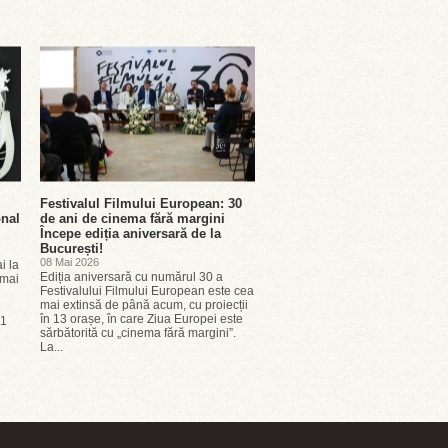
Festivalul Filmului European: 30
onal
de ani de cinema fără margini
Începe ediția aniversară de la
București!
08 Mai 2026
i la
Ediția aniversară cu numărul 30 a
 mai
Festivalului Filmului European este cea
mai extinsă de până acum, cu proiecții
în 13 orașe, în care Ziua Europei este
21
sărbătorită cu „cinema fără margini”.
La...