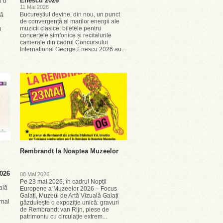
Enescu 2026
e o
11 Mai 2026
Bucureștiul devine, din nou, un punct
că
de convergență al marilor energii ale
muzicii clasice: biletele pentru
n
concertele simfonice și recitalurile
camerale din cadrul Concursului
Internațional George Enescu 2026 au...
Rembrandt la Noaptea Muzeelor
2026
08 Mai 2026
Pe 23 mai 2026, în cadrul Nopții
ală
Europene a Muzeelor 2026 – Focus
Galați, Muzeul de Artă Vizuală Galați
rnal
găzduiește o expoziție unică: gravuri
de Rembrandt van Rijn, piese de
patrimoniu cu circulație extrem...