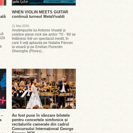
WHEN VIOLIN MEETS GUITAR
pală
continuă turneul MetaVivaldi
11 Mai 2026
Anotimpurile lui Antonio Vivaldi și
nuă
celebre piese rock ale anilor '70 - '80 se
2026
întâlnesc într-un spectacol inedit, în
care îi veţi aplauda pe Natalia Pancec
na
la vioară și pe Emilian Florentin
Gheorghe (Flores)...
 –
Au fost puse în vânzare biletele
a
pentru concertele simfonice și
recitalurile camerale din cadrul
Concursului Internațional George