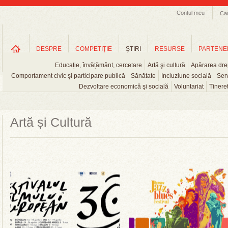
Contul meu
Ca
DESPRE
COMPETIȚIE
ŞTIRI
RESURSE
PARTENE
Educație, învățământ, cercetare
Artă şi cultură
Apărarea drep
Comportament civic şi participare publică
Sănătate
Incluziune socială
Serv
Dezvoltare economică şi socială
Voluntariat
Tinere
Artă și Cultură