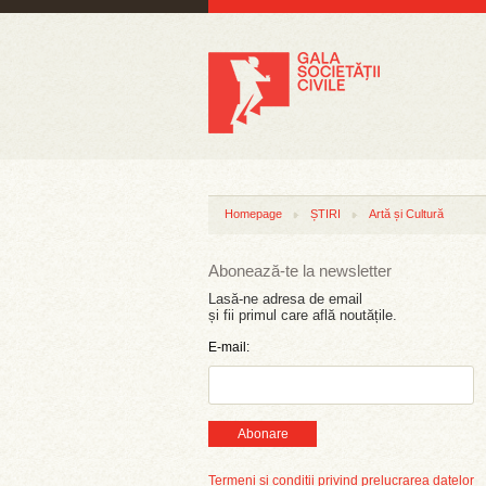
Homepage
ȘTIRI
Artă și Cultură
Abonează-te la newsletter
Lasă-ne adresa de email
și fii primul care află noutățile.
E-mail:
Abonare
Termeni și condiții privind prelucrarea datelor