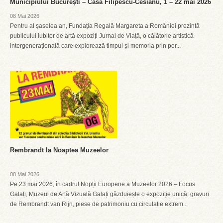
Municipiului București – Casa Filipescu-Cesianu, 1 – 22 mai 2026
08 Mai 2026
Pentru al șaselea an, Fundația Regală Margareta a României prezintă
publicului iubitor de artă expoziți Jurnal de Viață, o călătorie artistică
intergenerațională care explorează timpul și memoria prin per...
Rembrandt la Noaptea Muzeelor
08 Mai 2026
Pe 23 mai 2026, în cadrul Nopții Europene a Muzeelor 2026 – Focus
Galați, Muzeul de Artă Vizuală Galați găzduiește o expoziție unică: gravuri
de Rembrandt van Rijn, piese de patrimoniu cu circulație extrem...