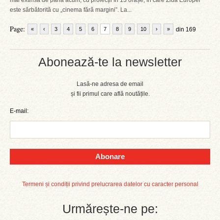
mai extinsă de până acum, cu proiecții în 13 orașe, în care Ziua Europei
este sărbătorită cu „cinema fără margini”. La...
Page:
«
‹
3
4
5
6
7
8
9
10
›
»
din 169
Abonează-te la newsletter
Lasă-ne adresa de email
și fii primul care află noutățile.
E-mail:
Abonare
Termeni și condiții privind prelucrarea datelor cu caracter personal
Urmărește-ne pe: