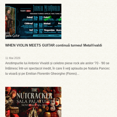
WHEN VIOLIN MEETS GUITAR continuă turneul MetaVivaldi
11 Mai 2026
Anotimpurile lui Antonio Vivaldi și celebre piese rock ale anilor '70 - '80 se
întâlnesc într-un spectacol inedit, în care îi veţi aplauda pe Natalia Pancec
la vioară și pe Emilian Florentin Gheorghe (Flores)...