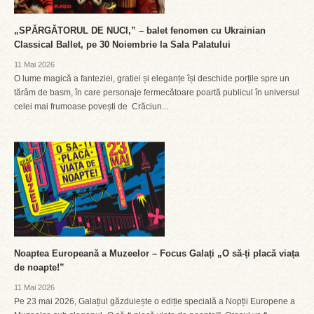
„SPĂRGĂTORUL DE NUCI,” – balet fenomen cu Ukrainian
Classical Ballet, pe 30 Noiembrie la Sala Palatului
11 Mai 2026
O lume magică a fanteziei, gratiei și eleganțe își deschide porțile spre un
tărâm de basm, în care personaje fermecătoare poartă publicul în universul
celei mai frumoase povești de Crăciun...
Noaptea Europeană a Muzeelor – Focus Galați „O să-ți placă viața
de noapte!”
11 Mai 2026
Pe 23 mai 2026, Galațiul găzduiește o ediție specială a Nopții Europene a