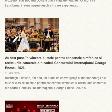
Muzeelor, sub sloganul „O să-ți placă viața de noapte!”. Orașul va fi
transformat într-un muzeu deschis în care experiența...
Au fost puse în vânzare biletele pentru concertele simfonice și
recitalurile camerale din cadrul Concursului Internațional George
Enescu 2026
11 Mai 2026
Bucureștiul devine, din nou, un punct de convergență al marilor energii ale
muzicii clasice: biletele pentru concertele simfonice și recitalurile camerale
din cadrul Concursului Internațional George Enescu 2026 au...