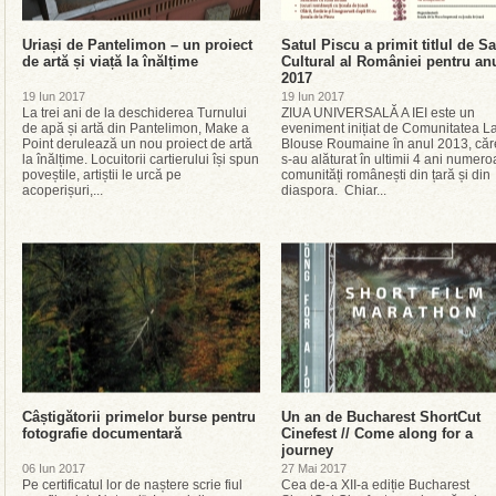
Uriași de Pantelimon – un proiect
Satul Piscu a primit titlul de Sa
de artă și viață la înălțime
Cultural al României pentru an
2017
19 Iun 2017
19 Iun 2017
La trei ani de la deschiderea Turnului
ZIUA UNIVERSALĂ A IEI este un
de apă și artă din Pantelimon, Make a
eveniment inițiat de Comunitatea L
Point derulează un nou proiect de artă
Blouse Roumaine în anul 2013, căre
la înălțime. Locuitorii cartierului își spun
s-au alăturat în ultimii 4 ani numer
poveștile, artiștii le urcă pe
comunități românești din țară și din
acoperișuri,...
diaspora. Chiar...
Câștigătorii primelor burse pentru
Un an de Bucharest ShortCut
fotografie documentară
Cinefest // Come along for a
journey
06 Iun 2017
27 Mai 2017
Pe certificatul lor de naștere scrie fiul
Cea de-a XII-a ediție Bucharest