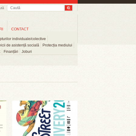
ută
RI
CONTACT
turilor individuale/colective
icii de asistență socială
Protecția mediului
t
Finanțări
Joburi