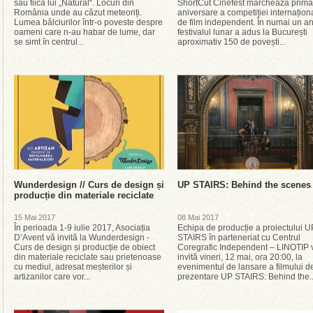
sau fiica lui „Natural“. Locuri din
ShortCut Cinefest marchează prima
România unde au căzut meteoriți.
aniversare a competiției internațion
Lumea bâlciurilor într-o poveste despre
de film independent. În numai un an
oameni care n-au habar de lume, dar
festivalul lunar a adus la București
se simt în centrul...
aproximativ 150 de povești...
Wunderdesign // Curs de design și
UP STAIRS: Behind the scenes
producție din materiale reciclate
15 Mai 2017
08 Mai 2017
În perioada 1-9 iulie 2017, Asociația
Echipa de producție a proiectului U
D’Avent vă invită la Wunderdesign -
STAIRS în parteneriat cu Centrul
Curs de design și producție de obiect
Coregrafic Independent – LINOTIP 
din materiale reciclate sau prietenoase
invită vineri, 12 mai, ora 20:00, la
cu mediul, adresat meșterilor și
evenimentul de lansare a filmului d
artizanilor care vor...
prezentare UP STAIRS: Behind the..