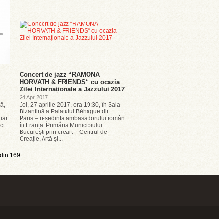
Concert de jazz “RAMONA
HORVATH & FRIENDS“ cu ocazia
Zilei Internaționale a Jazzului 2017
24 Apr 2017
ă,
Joi, 27 aprilie 2017, ora 19:30, în Sala
Bizantină a Palatului Béhague din
 iar
Paris – reședința ambasadorului român
ct
în Franța, Primăria Municipiului
București prin creart – Centrul de
Creație, Artă și...
din 169