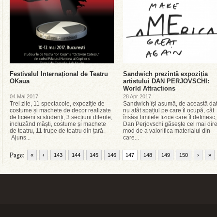
Festivalul Internațional de Teatru
Sandwich prezintă expoziția
OKaua
artistului DAN PERJOVSCHI:
World Attractions
04 Mai 2017
28 Apr 2017
Trei zile, 11 spectacole, expoziție de
Sandwich își asumă, de această dat
costume și machete de decor realizate
nu atât spațiul pe care îl ocupă, cât
de liceeni si studenți, 3 secțiuni diferite,
însăși limitele fizice care îl definesc,
incluzând măști, costume și machete
Dan Perjovschi găsește cel mai dire
de teatru, 11 trupe de teatru din țară.
mod de a valorifica materialul din
Ajuns...
care...
Page:
«
‹
143
144
145
146
147
148
149
150
›
»