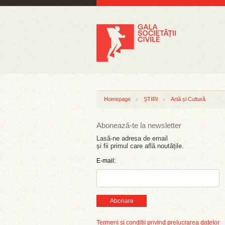
Homepage
ȘTIRI
Artă și Cultură
Abonează-te la newsletter
Lasă-ne adresa de email
și fii primul care află noutățile.
E-mail:
Abonare
Termeni și condiții privind prelucrarea datelor