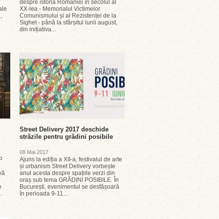
despre istoria României în secolul al
ale
XX-lea - Memorialul Victimelor
,
Comunismului și al Rezistenței de la
Sighet - până la sfârșitul lunii august,
din inițiativa...
Street Delivery 2017 deschide
străzile pentru grădini posibile
08 Mai 2017
P
Ajuns la ediția a XII-a, festivalul de arte
și urbanism Street Delivery vorbește
vă
anul acesta despre spațiile verzi din
oraș sub tema GRĂDINI POSIBILE. În
e
București, evenimentul se desfășoară
.
în perioada 9-11...