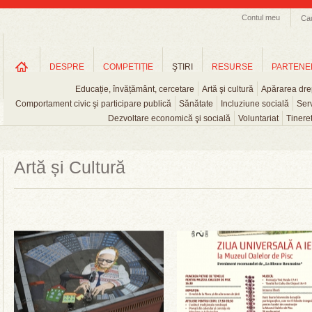
Contul meu
Ca
DESPRE
COMPETIȚIE
ŞTIRI
RESURSE
PARTENE
Educație, învățământ, cercetare
Artă şi cultură
Apărarea drep
Comportament civic şi participare publică
Sănătate
Incluziune socială
Serv
Dezvoltare economică şi socială
Voluntariat
Tinere
Artă și Cultură