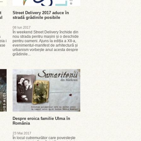
t
Street Delivery 2017 aduce în
ul
stradă grădinile posibile
08 Iun 2017
În weekend Street Delivery închide din
a
nou strada pentru mașini și o deschide
ia i
pentru oameni. Ajuns la ediția a XII-a,
oase
evenimentul-manifest de arhitectură și
urbanism vorbește anul acesta despre
grădinile...
Despre eroica familie Ulma în
România
23 Mai 2017
În locul cutremurător care povestește