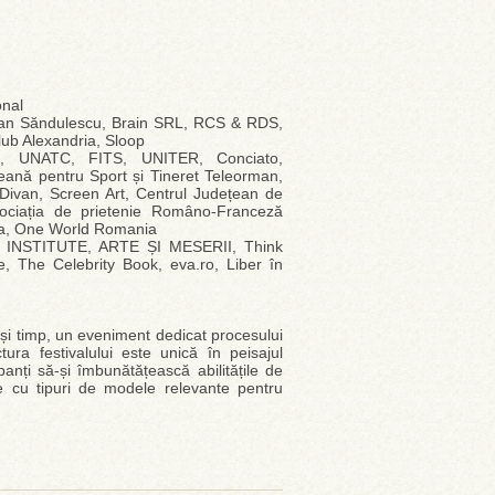
onal
ian Săndulescu, Brain SRL, RCS & RDS,
lub Alexandria, Sloop
anu, UNATC, FITS, UNITER, Conciato,
țeană pentru Sport și Tineret Teleorman,
Divan, Screen Art, Centrul Județean de
sociația de prietenie Româno-Franceză
ia, One World Romania
E INSTITUTE, ARTE ȘI MESERII, Think
e, The Celebrity Book, eva.ro, Liber în
ași timp, un eveniment dedicat procesului
tura festivalului este unică în peisajul
ipanți să-și îmbunătățească abilitățile de
ze cu tipuri de modele relevante pentru