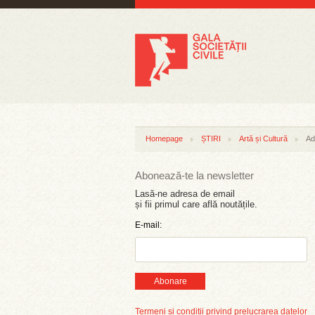
Homepage
ȘTIRI
Artă și Cultură
Ad
Abonează-te la newsletter
Lasă-ne adresa de email
și fii primul care află noutățile.
E-mail:
Abonare
Termeni și condiții privind prelucrarea datelor