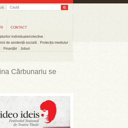
ută
RI
CONTACT
turilor individuale/colective
icii de asistență socială
Protecția mediului
t
Finanțări
Joburi
ina Cărbunariu se