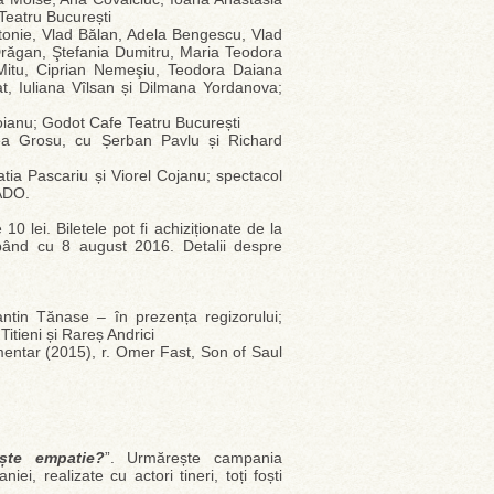
Teatru București
ntonie, Vlad Bălan, Adela Bengescu, Vlad
 Drăgan, Ştefania Dumitru, Maria Teodora
 Mitu, Ciprian Nemeşiu, Teodora Daiana
t, Iuliana Vîlsan și Dilmana Yordanova;
zoianu; Godot Cafe Teatru București
ea Grosu, cu Șerban Pavlu și Richard
tia Pascariu și Viorel Cojanu; spectacol
 ADO.
10 lei. Biletele pot fi achiziționate de la
pând cu 8 august 2016. Detalii despre
tin Tănase – în prezența regizorului;
Titieni și Rareș Andrici
entar (2015), r. Omer Fast, Son of Saul
ște empatie?
”. Urmărește campania
iei, realizate cu actori tineri, toți foști