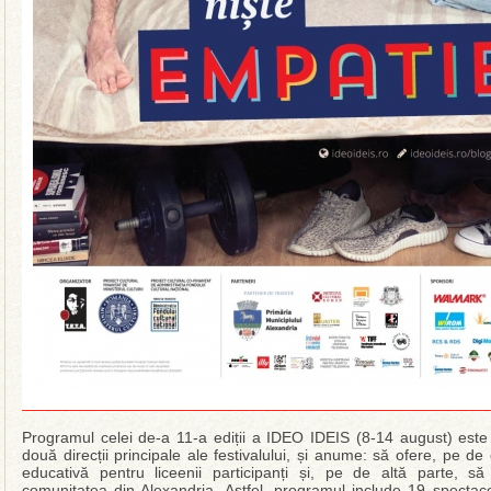
Programul celei de-a 11-a ediții a IDEO IDEIS (8-14 august) este 
două direcții principale ale festivalului, și anume: să ofere, pe de
educativă pentru liceenii participanți și, pe de altă parte, să i
comunitatea din Alexandria. Astfel, programul include 19 spectac