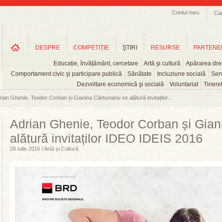
Contul meu
Ca
DESPRE
COMPETIȚIE
ŞTIRI
RESURSE
PARTENE
Educație, învățământ, cercetare
Artă şi cultură
Apărarea drep
Comportament civic şi participare publică
Sănătate
Incluziune socială
Serv
Dezvoltare economică şi socială
Voluntariat
Tinere
rian Ghenie, Teodor Corban și Gianina Cărbunariu se alătură invitaților...
Adrian Ghenie, Teodor Corban și Gian
alătură invitaților IDEO IDEIS 2016
26 Iulie 2016 / Artă și Cultură