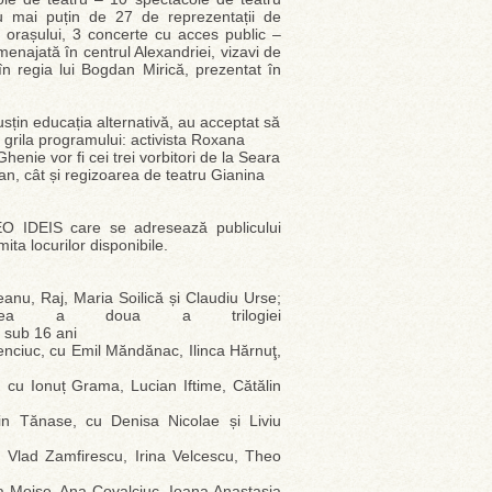
 nu mai puțin de 27 de reprezentații de
al orașului, 3 concerte cu acces public –
najată în centrul Alexandriei, vizavi de
 în regia lui Bogdan Mirică, prezentat în
sțin educația alternativă, au acceptat să
ză grila programului: activista Roxana
Ghenie vor fi cei trei vorbitori de la Seara
an, cât și regizoarea de teatru Gianina
DEO IDEIS care se adresează publicului
mita locurilor disponibile.
anu, Raj, Maria Soilică și Claudiu Urse;
tea a doua a trilogiei
 sub 16 ani
enciuc, cu Emil Măndănac, Ilinca Hărnuţ,
cu Ionuț Grama, Lucian Iftime, Cătălin
in Tănase, cu Denisa Nicolae și Liviu
 Vlad Zamfirescu, Irina Velcescu, Theo
 Moise, Ana Covalciuc, Ioana Anastasia