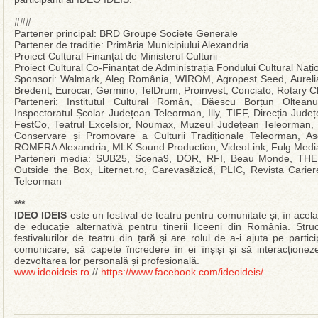
###
Partener principal: BRD Groupe Societe Generale
Partener de tradiție: Primăria Municipiului Alexandria
Proiect Cultural Finanțat de Ministerul Culturii
Proiect Cultural Co-Finanțat de Administrația Fondului Cultural Nați
Sponsori: Walmark, Aleg România, WIROM, Agropest Seed, Aurel
Bredent, Eurocar, Germino, TelDrum, Proinvest, Conciato, Rotary C
Parteneri: Institutul Cultural Român, Dăescu Borțun Olte
Inspectoratul Școlar Județean Teleorman, Illy, TIFF, Direcția Jude
FestCo, Teatrul Excelsior, Noumax, Muzeul Județean Teleorman, 
Conservare și Promovare a Culturii Tradiționale Teleorman, A
ROMFRA Alexandria, MLK Sound Production, VideoLink, Fulg Med
Parteneri media: SUB25, Scena9, DOR, RFI, Beau Monde, TH
Outside the Box, Liternet.ro, Carevasăzică, PLIC, Revista Carier
Teleorman
***
IDEO IDEIS
este un festival de teatru pentru comunitate și, în acel
de educație alternativă pentru tinerii liceeni din România. Struc
festivalurilor de teatru din țară și are rolul de a-i ajuta pe partic
comunicare, să capete încredere în ei înșiși și să interacțione
dezvoltarea lor personală și profesională.
www.ideoideis.ro
//
https://www.facebook.com/ideoideis/