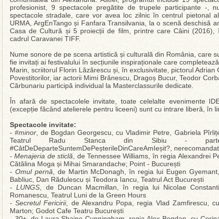
profesionist, 9 spectacole pregătite de trupele participante -,
spectacole stradale, care vor avea loc zilnic în centrul pietonal 
URMA, ArgEnTango și Fanfara Transilvania, la o scenă deschisă ame
Casa de Cultură și 5 proiecții de film, printre care Câini (2016),
cadrul Caravanei TIFF.
Nume sonore de pe scena artistică și culturală din România, care su
fie invitați ai festivalului în secțiunile inspiraționale care completea
Marin, scriitorul Florin Lăzărescu și, în exclusivitate, pictorul Adrian 
Povestitorilor, iar actorii Mimi Brănescu, Dragoș Bucur, Teodor Corb
Cărbunariu participă individual la Masterclassurile dedicate.
În afară de spectacolele invitate, toate celelalte evenimente I
(excepție făcând atelierele pentru liceeni) sunt cu intrare liberă, în li
Spectacole invitate:
-
#minor
, de Bogdan Georgescu, cu Vladimir Petre, Gabriela Pîrlițe
Teatrul Radu Stanca din Sibiu - par
#CâtDeDeparteSuntemDePeșterileDinCareAmIeșit?, nerecomandat
-
Menajeria de sticlă
, de Tennessee Williams, în regia Alexandrei P
Cătălina Moga și Mihai Smarandache; Point - București
-
Omul pernă
, de Martin McDonagh, în regia lui Eugen Gyemant, 
Babliuc, Dan Rădulescu și Teodora Iancu, Teatrul Act București
-
LUNGS
, de Duncan Macmillan, în regia lui Nicolae Constant
Romanescu, Teatrul Luni de la Green Hours
-
Secretul Fericirii
, de Alexandru Popa, regia Vlad Zamfirescu, cu
Marton; Godot Cafe Teatru București
-
30+
, de Laura Shaine Cunningham, regia Alex Bogdan, cu Corina