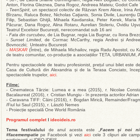
Anton, Florina Gleznea, Dana Rogoz, Andreea Mateiu; Godot Cafe 
-
TeenSpirit
, un spectacol colectiv de Răzvan Krem Alexe, Irina A
Bîrzanu, Raluca Botez, Nicholas Caţianis, Sonia Divile, Laurenţiu
Filip, Sebastian Ghiţă, Mihaela Kavdanska, Peter Kerek, Maria
Păcurar, Dana Rogoz, Alina Rotaru, Aurelian Stoleriu, Ovidiu Uşva
Teatrul Excelsior București, nerecomandat sub 16 ani
-
Fata din curcubeu
, de Lia Bugnar, regia Lia Bugnar, cu Ilona Bre
-
Sunset Limited
, de Cormac McCarthy, regia Andrei și Andre
Bovnoczki; Unteatru București
-
MASKAR
(Între), de Mihaela Michailov, regia Radu Apostol, cu Ka
de teatru comunitar, co-producție a asociațiilor TETA, URBANIUM,
Pentru spectacolele de teatru profesionist, prețul unui bilet este de 
Casa de Cultură din Alexandria și de la Terasa Conciato, înce
spectacolele trupelor,
aici
.
Filme:
- Cinemateca Târzie: Lumea e a mea (2015), r. Nicolae Constan
Bacalaureat (2016), r. Cristian Mungiu - în prezența actorilor Adrian 
- Caravana TIFF: Câini (2016), r. Bogdan Mirică, Remainder/Fragm
/Fiul lui Saul (2015), r. László Nemes
- Proiecție specială One World România
Programul complet
l
ideoideis.ro
Tema festivalului
de anul acesta este „
Facem și noi ni
#facemempatie
pe Facebook și vezi
aici
cele 3 clipuri ale campan
participanți ai IDEO IDEIS.