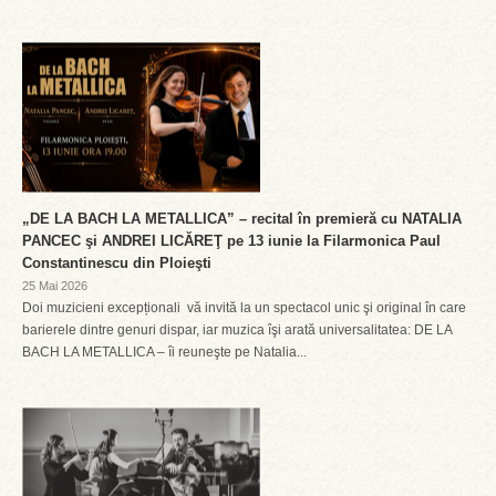
„DE LA BACH LA METALLICA” – recital în premieră cu NATALIA
PANCEC şi ANDREI LICĂREŢ pe 13 iunie la Filarmonica Paul
Constantinescu din Ploieşti
25 Mai 2026
Doi muzicieni excepționali vă invită la un spectacol unic şi original în care
barierele dintre genuri dispar, iar muzica îşi arată universalitatea: DE LA
BACH LA METALLICA – îi reuneşte pe Natalia...