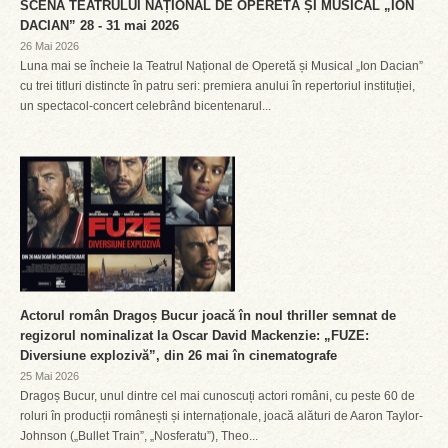
SCENA TEATRULUI NAȚIONAL DE OPERETĂ ȘI MUSICAL „ION
DACIAN” 28 - 31 mai 2026
26 Mai 2026
Luna mai se încheie la Teatrul Național de Operetă și Musical „Ion Dacian”
cu trei titluri distincte în patru seri: premiera anului în repertoriul instituției,
un spectacol-concert celebrând bicentenarul...
Actorul român Dragoș Bucur joacă în noul thriller semnat de
regizorul nominalizat la Oscar David Mackenzie: „FUZE:
Diversiune explozivă”, din 26 mai în cinematografe
25 Mai 2026
Dragoș Bucur, unul dintre cel mai cunoscuți actori români, cu peste 60 de
roluri în producții românești și internaționale, joacă alături de Aaron Taylor-
Johnson („Bullet Train”, „Nosferatu”), Theo...