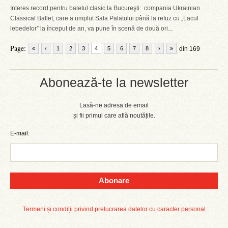
Interes record pentru baletul clasic la Bucureşti: compania Ukrainian
Classical Ballet, care a umplut Sala Palatului până la refuz cu „Lacul
lebedelor” la început de an, va pune în scenă de două ori...
Page:
«
‹
1
2
3
4
5
6
7
8
›
»
din 169
Abonează-te la newsletter
Lasă-ne adresa de email
și fii primul care află noutățile.
E-mail:
Abonare
Termeni și condiții privind prelucrarea datelor cu caracter personal