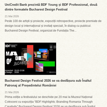
UniCredit Bank prezintă BDF Young și BDF Professional, două
dintre formatele Bucharest Design Festival
21 Mai 2026
Peste 100 de artiști și proiecte, expoziții retrospective, proiecte premiate de
design local și internațional și invitați speciali, în dialog cu publicul.
Bucharest Design Festival, organizat de Fundația The...
Bucharest Design Festival 2026 se va desfășura sub Înaltul
Patronaj al Președintelui României
21 Mai 2026
Prima ediție a festivalului se deschide pe 20 mai la Muzeul Național
Cotroceni cu expoziția “BDF Highlights: Branding Romania Through
Creativity” Bucharest Design Festival 2026 se va desfășura sub Înaltul...