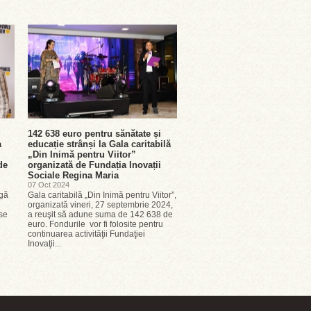
142 638 euro pentru sănătate și
a
educație strânși la Gala caritabilă
„Din Inimă pentru Viitor”
de
organizată de Fundația Inovații
Sociale Regina Maria
07 Oct 2024
ngă
Gala caritabilă „Din Inimă pentru Viitor”,
organizată vineri, 27 septembrie 2024,
se
a reuşit să adune suma de 142 638 de
euro. Fondurile vor fi folosite pentru
continuarea activităţii Fundaţiei
Inovaţii...