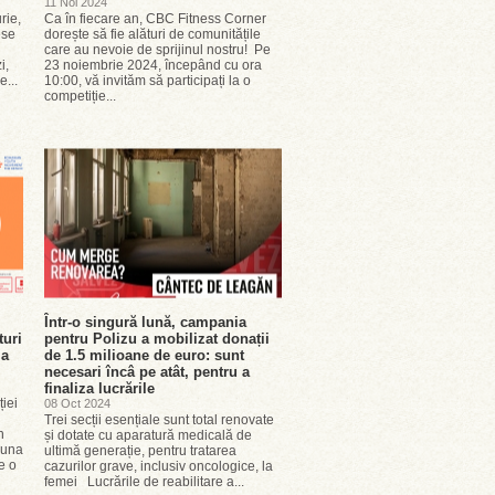
11 Noi 2024
rie,
Ca în fiecare an, CBC Fitness Corner
ese
dorește să fie alături de comunitățile
care au nevoie de sprijinul nostru! Pe
i,
23 noiembrie 2024, începând cu ora
e...
10:00, vă invităm să participați la o
competiție...
Într-o singură lună, campania
turi
pentru Polizu a mobilizat donații
la
de 1.5 milioane de euro: sunt
necesari încâ pe atât, pentru a
finaliza lucrările
ției
08 Oct 2024
Trei secții esențiale sunt total renovate
n
și dotate cu aparatură medicală de
 luna
ultimă generație, pentru tratarea
e o
cazurilor grave, inclusiv oncologice, la
femei Lucrările de reabilitare a...