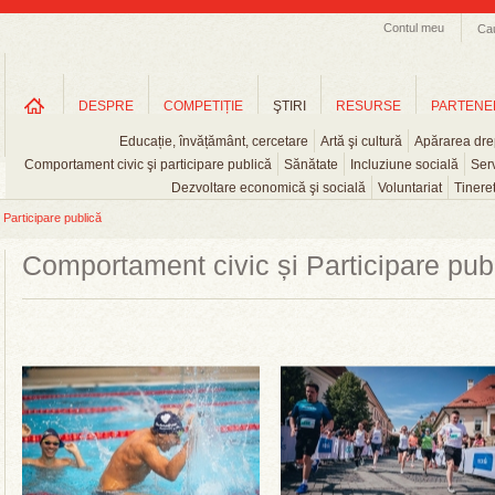
Contul meu
Ca
DESPRE
COMPETIȚIE
ŞTIRI
RESURSE
PARTENE
Educație, învățământ, cercetare
Artă şi cultură
Apărarea drep
Comportament civic şi participare publică
Sănătate
Incluziune socială
Serv
Dezvoltare economică şi socială
Voluntariat
Tinere
Participare publică
Comportament civic și Participare pub