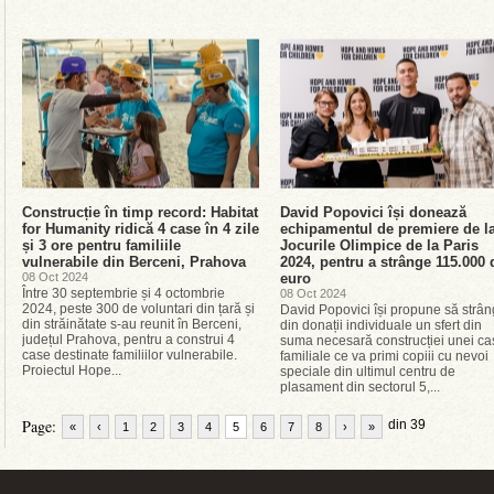
Construcție în timp record: Habitat
David Popovici își donează
for Humanity ridică 4 case în 4 zile
echipamentul de premiere de l
și 3 ore pentru familiile
Jocurile Olimpice de la Paris
vulnerabile din Berceni, Prahova
2024, pentru a strânge 115.000 
08 Oct 2024
euro
Între 30 septembrie și 4 octombrie
08 Oct 2024
2024, peste 300 de voluntari din țară și
David Popovici își propune să strâ
din străinătate s-au reunit în Berceni,
din donații individuale un sfert din
județul Prahova, pentru a construi 4
suma necesară construcției unei ca
case destinate familiilor vulnerabile.
familiale ce va primi copiii cu nevoi
Proiectul Hope...
speciale din ultimul centru de
plasament din sectorul 5,...
Page:
din 39
«
‹
1
2
3
4
5
6
7
8
›
»