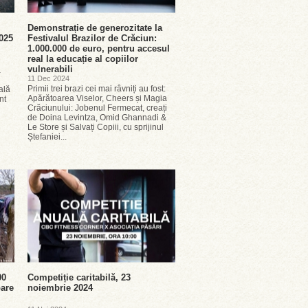
Demonstrație de generozitate la
2025
Festivalul Brazilor de Crăciun:
1.000.000 de euro, pentru accesul
real la educație al copiilor
vulnerabili
ă
11 Dec 2024
Primii trei brazi cei mai râvniți au fost:
ală
Apărătoarea Viselor, Cheers și Magia
nt
Crăciunului: Jobenul Fermecat, creați
de Doina Levintza, Omid Ghannadi &
Le Store și Salvați Copiii, cu sprijinul
Ștefaniei...
00
Competiție caritabilă, 23
oare
noiembrie 2024