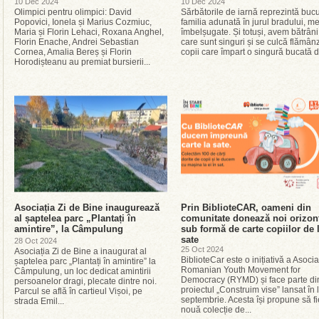
10 Dec 2024
10 Dec 2024
Olimpici pentru olimpici: David
Sărbătorile de iarnă reprezintă bucu
Popovici, Ionela și Marius Cozmiuc,
familia adunată în jurul bradului, m
Maria și Florin Lehaci, Roxana Anghel,
îmbelșugate. Și totuși, avem bătrâni
Florin Enache, Andrei Sebastian
care sunt singuri și se culcă flămânz
Cornea, Amalia Bereș și Florin
copii care împart o singură bucată d
Horodișteanu au premiat bursierii...
Asociația Zi de Bine inaugurează
Prin BiblioteCAR, oameni din
al șaptelea parc „Plantați în
comunitate donează noi orizon
amintire”, la Câmpulung
sub formă de carte copiilor de 
sate
28 Oct 2024
25 Oct 2024
Asociația Zi de Bine a inaugurat al
BiblioteCar este o inițiativă a Asocia
șaptelea parc „Plantați în amintire” la
Romanian Youth Movement for
Câmpulung, un loc dedicat amintirii
Democracy (RYMD) și face parte di
persoanelor dragi, plecate dintre noi.
proiectul „Construim vise” lansat în
Parcul se află în cartieul Vișoi, pe
septembrie. Acesta își propune să fi
strada Emil...
nouă colecție de...