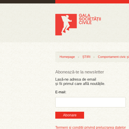
Homepage
ȘTIRI
Comportament civic și 
Abonează-te la newsletter
Lasă-ne adresa de email
și fii primul care află noutățile.
E-mail:
Abonare
Termeni și condiții privind prelucrarea datelor