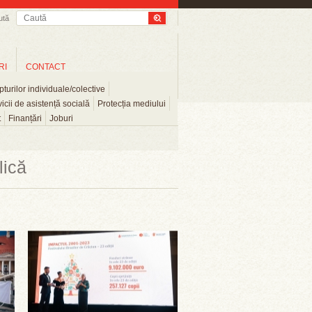
ută
RI
CONTACT
turilor individuale/colective
icii de asistență socială
Protecția mediului
t
Finanțări
Joburi
lică