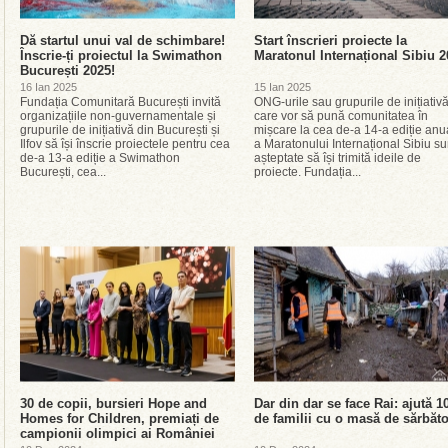
Dă startul unui val de schimbare!
Start înscrieri proiecte la
Înscrie-ți proiectul la Swimathon
Maratonul Internațional Sibiu 
București 2025!
16 Ian 2025
15 Ian 2025
Fundația Comunitară București invită
ONG-urile sau grupurile de inițiativ
organizațiile non-guvernamentale și
care vor să pună comunitatea în
grupurile de inițiativă din București și
mișcare la cea de-a 14-a ediție anu
Ilfov să își înscrie proiectele pentru cea
a Maratonului Internațional Sibiu su
de-a 13-a ediție a Swimathon
așteptate să își trimită ideile de
București, cea...
proiecte. Fundația...
30 de copii, bursieri Hope and
Dar din dar se face Rai: ajută 1
Homes for Children, premiați de
de familii cu o masă de sărbăt
campionii olimpici ai României