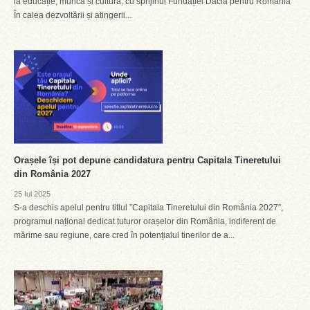
la educație, muncă și cultură, cu sprijinul Fundației Dacia pentru România
În calea dezvoltării și atingerii...
Orașele își pot depune candidatura pentru Capitala Tineretului
din România 2027
25 Iul 2025
S-a deschis apelul pentru titlul ”Capitala Tineretului din România 2027”,
programul național dedicat tuturor orașelor din România, indiferent de
mărime sau regiune, care cred în potențialul tinerilor de a...