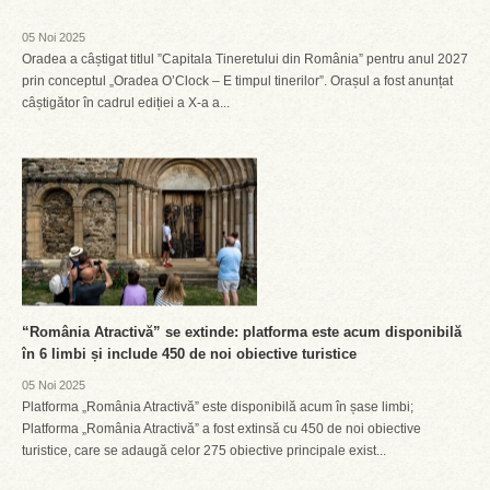
05 Noi 2025
Oradea a câștigat titlul ”Capitala Tineretului din România” pentru anul 2027
prin conceptul „Oradea O’Clock – E timpul tinerilor”. Orașul a fost anunțat
câștigător în cadrul ediției a X-a a...
“România Atractivă” se extinde: platforma este acum disponibilă
în 6 limbi și include 450 de noi obiective turistice
05 Noi 2025
Platforma „România Atractivă” este disponibilă acum în șase limbi;
Platforma „România Atractivă” a fost extinsă cu 450 de noi obiective
turistice, care se adaugă celor 275 obiective principale exist...