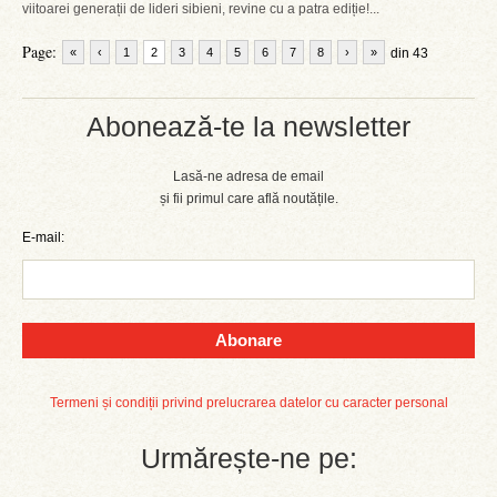
viitoarei generații de lideri sibieni, revine cu a patra ediție!...
Page:
«
‹
1
2
3
4
5
6
7
8
›
»
din 43
Abonează-te la newsletter
Lasă-ne adresa de email
și fii primul care află noutățile.
E-mail:
Abonare
Termeni și condiții privind prelucrarea datelor cu caracter personal
Urmărește-ne pe: