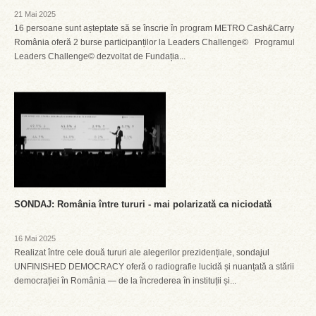
21 Mai 2025
16 persoane sunt așteptate să se înscrie în program METRO Cash&Carry
România oferă 2 burse participanților la Leaders Challenge© Programul
Leaders Challenge© dezvoltat de Fundația...
SONDAJ: România între tururi - mai polarizată ca niciodată
16 Mai 2025
Realizat între cele două tururi ale alegerilor prezidențiale, sondajul
UNFINISHED DEMOCRACY oferă o radiografie lucidă și nuanțată a stării
democrației în România — de la încrederea în instituții și...