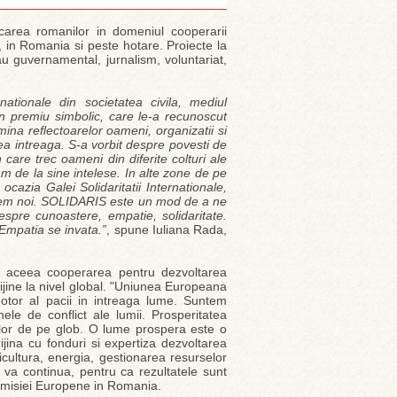
licarea romanilor in domeniul cooperarii
i, in Romania si peste hotare. Proiecte la
au guvernamental, jurnalism, voluntariat,
rnationale din societatea civila, mediul
n premiu simbolic, care le-a recunoscut
mina reflectoarelor oameni, organizatii si
ea intreaga. S-a vorbit despre povesti de
 care trec oameni din diferite colturi ale
am de la sine intelese. In alte zone de pe
 ocazia Galei Solidaritatii Internationale,
unem noi. SOLIDARIS este un mod de a ne
espre cunoastere, empatie, solidaritate.
 Empatia se invata.”
, spune Iuliana Rada,
e aceea cooperarea pentru dezvoltarea
rijine la nivel global. "Uniunea Europeana
tor al pacii in intreaga lume. Suntem
ele de conflict ale lumii. Prosperitatea
erilor de pe glob. O lume prospera este o
ina cu fonduri si expertiza dezvoltarea
icultura, energia, gestionarea resurselor
e va continua, pentru ca rezultatele sunt
 Comisiei Europene in Romania.