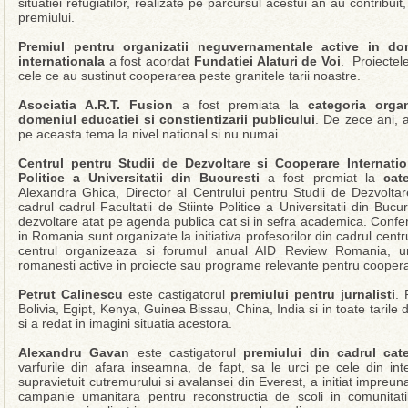
situatiei refugiatilor, realizate pe parcursul acestui an au contrib
premiului.
Premiul pentru organizatii neguvernamentale active in do
internationala
a fost acordat
Fundatiei Alaturi de Voi
. Proiectel
cele ce au sustinut cooperarea peste granitele tarii noastre.
Asociatia A.R.T. Fusion
a fost premiata la
categoria orga
domeniul educatiei si constientizarii publicului
. De zece ani, 
pe aceasta tema la nivel national si nu numai.
Centrul pentru Studii de Dezvoltare si Cooperare Internation
Politice a Universitatii din Bucuresti
a fost premiat la
cat
Alexandra Ghica, Director al Centrului pentru Studii de Dezvoltar
cadrul cadrul Facultatii de Stiinte Politice a Universitatii din Buc
dezvoltare atat pe agenda publica cat si in sefra academica. Conf
in Romania sunt organizate la initiativa profesorilor din cadrul cent
centrul organizeaza si forumul anual AID Review Romania, un 
romanesti active in proiecte sau programe relevante pentru coopera
Petrut Calinescu
este castigatorul
premiului pentru jurnalisti
. 
Bolivia, Egipt, Kenya, Guinea Bissau, China, India si in toate tarile 
si a redat in imagini situatia acestora.
Alexandru Gavan
este castigatorul
premiului din cadrul categ
varfurile din afara inseamna, de fapt, sa le urci pe cele din int
supravietuit cutremurului si avalansei din Everest, a initiat impreu
campanie umanitara pentru reconstructia de scoli in comunitati