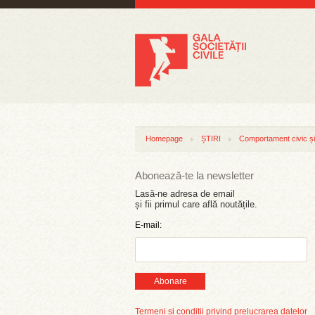
Homepage
ȘTIRI
Comportament civic și 
Abonează-te la newsletter
Lasă-ne adresa de email
și fii primul care află noutățile.
E-mail:
Abonare
Termeni și condiții privind prelucrarea datelor