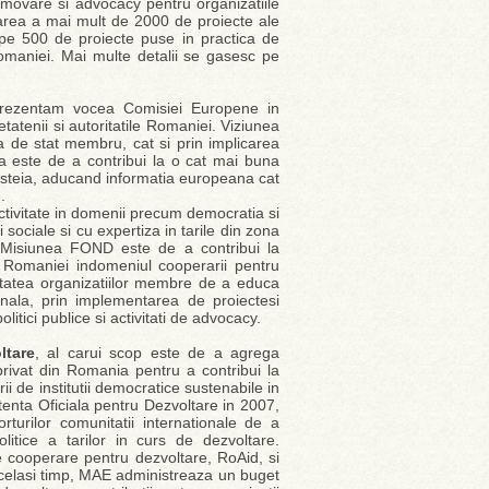
movare si advocacy pentru organizatiile
area a mai mult de 2000 de proiecte ale
ape 500 de proiecte puse in practica de
omaniei. Mai multe detalii se gasesc pe
rezentam vocea Comisiei Europene in
tatenii si autoritatile Romaniei. Viziunea
 de stat membru, cat si prin implicarea
ra este de a contribui la o cat mai buna
acesteia, aducand informatia europeana cat
.
ivitate in domenii precum democratia si
i sociale si cu expertiza in tarile din zona
a. Misiunea FOND este de a contribui la
a Romaniei indomeniul cooperarii pentru
citatea organizatiilor membre de a educa
onala, prin implementarea de proiectesi
itici publice si activitati de advocacy.
ltare
, al carui scop este de a agrega
ui privat din Romania pentru a contribui la
rii de institutii democratice sustenabile in
tenta Oficiala pentru Dezvoltare in 2007,
turilor comunitatii internationale de a
olitice a tarilor in curs de dezvoltare.
 cooperare pentru dezvoltare, RoAid, si
 acelasi timp, MAE administreaza un buget