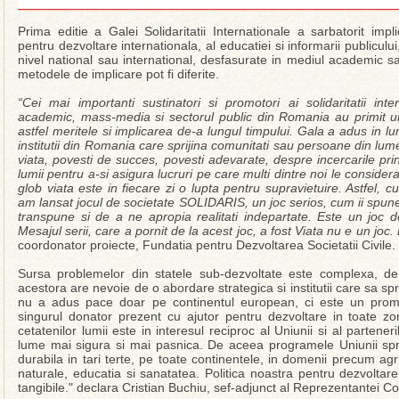
Prima editie a Galei Solidaritatii Internationale a sarbatorit imp
pentru dezvoltare internationala, al educatiei si informarii publiculu
nivel national sau international, desfasurate in mediul academic s
metodele de implicare pot fi diferite.
“Cei mai importanti sustinatori si promotori ai solidaritatii inte
academic, mass-media si sectorul public din Romania au primit u
astfel meritele si implicarea de-a lungul timpului. Gala a adus in lu
institutii din Romania care sprijina comunitati sau persoane din lum
viata, povesti de succes, povesti adevarate, despre incercarile prin
lumii pentru a-si asigura lucruri pe care multi dintre noi le consider
glob viata este in fiecare zi o lupta pentru supravietuire. Astfel, cu
am lansat jocul de societate SOLIDARIS, un joc serios, cum ii sp
transpune si de a ne apropia realitati indepartate. Este un joc d
Mesajul serii, care a pornit de la acest joc, a fost Viata nu e un joc.
coordonator proiecte, Fundatia pentru Dezvoltarea Societatii Civile.
Sursa problemelor din statele sub-dezvoltate este complexa, d
acestora are nevoie de o abordare strategica si institutii care sa sp
nu a adus pace doar pe continentul european, ci este un promo
singurul donator prezent cu ajutor pentru dezvoltare in toate zon
cetatenilor lumii este in interesul reciproc al Uniunii si al parten
lume mai sigura si mai pasnica. De aceea programele Uniunii sprij
durabila in tari terte, pe toate continentele, in domenii precum agr
naturale, educatia si sanatatea. Politica noastra pentru dezvoltar
tangibile." declara Cristian Buchiu, sef-adjunct al Reprezentantei