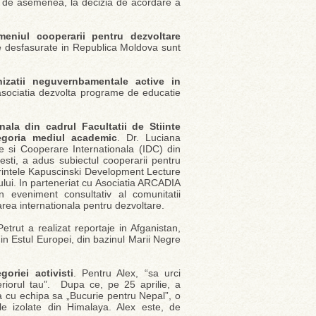
uit, de asemenea, la decizia de acordare a
meniul cooperarii pentru dezvoltare
e desfasurate in Republica Moldova sunt
nizatii neguvernbamentale active in
asociatia dezvolta programe de educatie
ala din cadrul Facultatii de Stiinte
egoria
mediul academic
. Dr. Luciana
e si Cooperare Internationala (IDC) din
uresti, a adus subiectul cooperarii pentru
erintele Kapuscinski Development Lecture
rului. In parteneriat cu Asociatia ARCADIA
eveniment consultativ al comunitatii
rea internationala pentru dezvoltare.
Petrut a realizat reportaje in Afganistan,
din Estul Europei, din bazinul Marii Negre
oriei activisti
. Pentru Alex, “sa urci
eriorul tau”. Dupa ce, pe 25 aprilie, a
na cu echipa sa „Bucurie pentru Nepal”, o
le izolate din Himalaya. Alex este, de