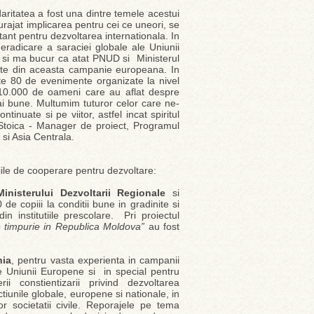
daritatea a fost una dintre temele acestui
rajat implicarea pentru cei ce uneori, se
tant pentru dezvoltarea internationala. In
radicare a saraciei globale ale Uniunii
 si ma bucur ca atat PNUD si Ministerul
parte din aceasta campanie europeana. In
e 80 de evenimente organizate la nivel
 10.000 de oameni care au aflat despre
ai bune. Multumim tuturor celor care ne-
tinuate si pe viitor, astfel incat spiritul
a Stoica - Manager de proiect, Programul
si Asia Centrala.
iile de cooperare pentru dezvoltare:
Ministerului Dezvoltarii Regionale
si
de copiii la conditii bune in gradinite si
 institutiile prescolare. Pri proiectul
ie timpurie in Republica Moldova”
au fost
nia
, pentru vasta experienta in campanii
le Uniunii Europene si in special pentru
 constientizarii privind dezvoltarea
 actiunile globale, europene si nationale, in
ilor societatii civile. Reporajele pe tema