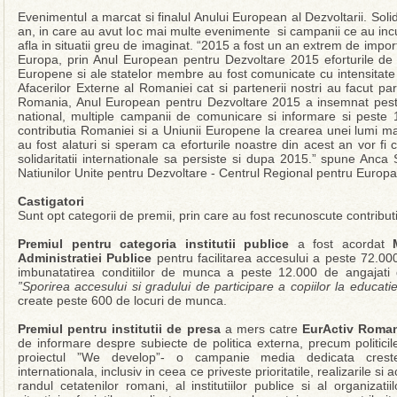
Evenimentul a marcat si finalul Anului European al Dezvoltarii. Soli
an, in care au avut loc mai multe evenimente si campanii ce au incu
afla in situatii greu de imaginat. “2015 a fost un an extrem de impor
Europa, prin Anul European pentru Dezvoltare 2015 eforturile de e
Europene si ale statelor membre au fost comunicate cu intensitate
Afacerilor Externe al Romaniei cat si partenerii nostri au facut 
Romania, Anul European pentru Dezvoltare 2015 a insemnat pest
national, multiple campanii de comunicare si informare si peste
contributia Romaniei si a Uniunii Europene la crearea unei lumi m
au fost alaturi si speram ca eforturile noastre din acest an vor fi con
solidaritatii internationale sa persiste si dupa 2015.” spune Anc
Natiunilor Unite pentru Dezvoltare - Centrul Regional pentru Europa 
Castigatori
Sunt opt categorii de premii, prin care au fost recunoscute contribut
Premiul pentru categoria institutii publice
a fost acordat
Administratiei Publice
pentru facilitarea accesului a peste 72.000 
imbunatatirea conditiilor de munca a peste 12.000 de angajati din
”Sporirea accesului si gradului de participare a copiilor la educat
create peste 600 de locuri de munca.
Premiul pentru institutii de presa
a mers catre
EurActiv Roma
de informare despre subiecte de politica externa, precum politici
proiectul ”We develop”- o campanie media dedicata cresterii
internationala, inclusiv in ceea ce priveste prioritatile, realizarile si
randul cetatenilor romani, al institutiilor publice si al organizati