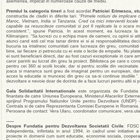
asemenea, implicat in numeroase cauze de mediu.
Premiul la categoria tineri
a fost acordat
Patriciei Erimescu, st
constructia de cladiri in diferite tari.
“Primele notiuni de implicare 
Maroc, Vietnam, India si Tanzania. Cred ca mici interventii locale r
capabile sa resusciteze comunitati si pot fi replicate la o scara
consistent.”
, spune Patricia. In acest moment, ea lucreaza la c
Kilimanjaro. “Sa lucrezi cu o echipa mare de oameni, cu opinii si atit
atunci cand esti cel mai tanar dintre ei si ai responsabilitatea deciz
bucuria sa intalnesc comunitati care lucreaza din greu, comunitati
bine, iar fiecare zi petrecuta cu ei este o lectie de empatie. Nu pla
ei sunt beneficiarii directi, dar au fost cazuri exceptionale in care am
caror parinti au lucrat din greu la proiect. Biblioteca pe care o co
pentru cei 360 ai scolii locale, dar si pentru scolile din vecinatate.
joaca si mananca sunt greu de imaginat pentru un european, dar in
acces la educatie si muncesc din greu ca sa-si continue studiile.
dezvoltare e nevoie doar de dorinta de a face lucruri pentru altii si p
Gala Solidaritatii Internationale
este organizata de Fundatia p
finantata de catre Uniunea Europeana, Ministerul Afacerilor Exter
sprijinul Programului Natiunilor Unite pentru Dezvoltare (UNDP) 
Centrala si de catre Reprezentanta Comisiei Europene in Romania.
Persoana de contact: Vera Ularu, coordonator comunicare, vera.ul
-----
Despre Fundatia pentru Dezvoltarea Societatii Civile
: FDSC 
independenta, infiintata in anul 1994, in cadrul unei initiative
proiecte in domenii cum sunt educatie, economie sociala, cooperar