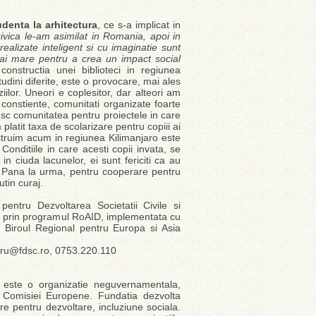
udenta la arhitectura
, ce s-a implicat in
civica le-am asimilat in Romania, apoi in
ealizate inteligent si cu imaginatie sunt
 mai mare pentru a crea un impact social
onstructia unei biblioteci in regiunea
udini diferite, este o provocare, mai ales
iilor. Uneori e coplesitor, dar alteori am
 constiente, comunitati organizate foarte
tesc comunitatea pentru proiectele in care
 platit taxa de scolarizare pentru copiii ai
nstruim acum in regiunea Kilimanjaro este
 Conditiile in care acesti copii invata, se
 ciuda lacunelor, ei sunt fericiti ca au
”. Pana la urma, pentru cooperare pentru
utin curaj.
entru Dezvoltarea Societatii Civile si
ne prin programul RoAID, implementata cu
- Biroul Regional pentru Europa si Asia
aru@fdsc.ro, 0753.220.110
este o organizatie neguvernamentala,
 a Comisiei Europene. Fundatia dezvolta
e pentru dezvoltare, incluziune sociala.