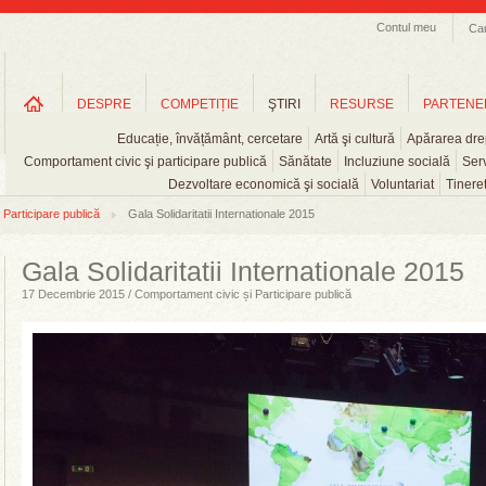
Contul meu
Ca
DESPRE
COMPETIȚIE
ŞTIRI
RESURSE
PARTENE
Educație, învățământ, cercetare
Artă şi cultură
Apărarea drep
Comportament civic şi participare publică
Sănătate
Incluziune socială
Serv
Dezvoltare economică şi socială
Voluntariat
Tinere
Participare publică
Gala Solidaritatii Internationale 2015
Gala Solidaritatii Internationale 2015
17 Decembrie 2015 / Comportament civic și Participare publică