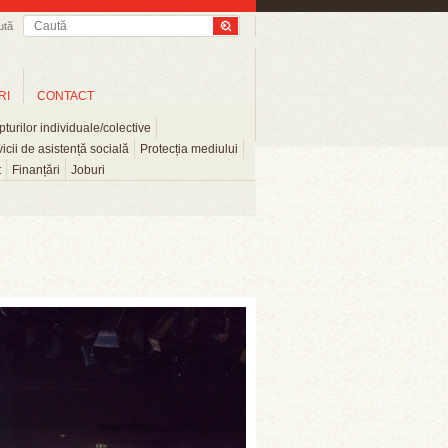
ută
RI
CONTACT
turilor individuale/colective
icii de asistență socială
Protecția mediului
t
Finanțări
Joburi