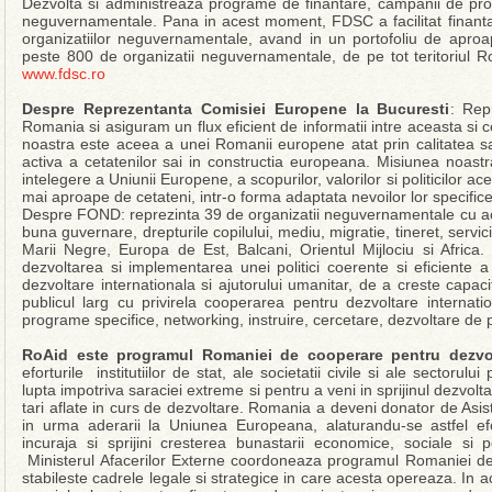
Dezvolta si administreaza programe de finantare, campanii de pro
neguvernamentale. Pana in acest moment, FDSC a facilitat finant
organizatiilor neguvernamentale, avand in un portofoliu de apro
peste 800 de organizatii neguvernamentale, de pe tot teritoriul R
www.fdsc.ro
Despre Reprezentanta Comisiei Europene la Bucuresti
: Rep
Romania si asiguram un flux eficient de informatii intre aceasta si ce
noastra este aceea a unei Romanii europene atat prin calitatea sa
activa a cetatenilor sai in constructia europeana. Misiunea noast
intelegere a Uniunii Europene, a scopurilor, valorilor si politicilor 
mai aproape de cetateni, intr-o forma adaptata nevoilor lor specifice
Despre FOND: reprezinta 39 de organizatii neguvernamentale cu act
buna guvernare, drepturile copilului, mediu, migratie, tineret, servici
Marii Negre, Europa de Est, Balcani, Orientul Mijlociu si Afric
dezvoltarea si implementarea unei politici coerente si eficiente 
dezvoltare internationala si ajutorului umanitar, de a creste capa
publicul larg cu privirela cooperarea pentru dezvoltare internati
programe specifice, networking, instruire, cercetare, dezvoltare de pol
RoAid este programul Romaniei de cooperare pentru dezvo
eforturile institutiilor de stat, ale societatii civile si ale sectorul
lupta impotriva saraciei extreme si pentru a veni in sprijinul dezvolta
tari aflate in curs de dezvoltare. Romania a deveni donator de Asis
in urma aderarii la Uniunea Europeana, alaturandu-se astfel efor
incuraja si sprijini cresterea bunastarii economice, sociale si p
Ministerul Afacerilor Externe coordoneaza programul Romaniei de
stabileste cadrele legale si strategice in care acesta opereaza. In