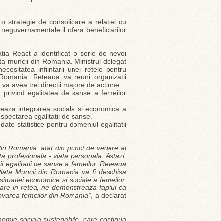
o strategie de consolidare a relatiei cu
e neguvernamentale il ofera beneficiarilor
tia React a identificat o serie de nevoi
ata muncii din Romania. Ministrul delegat
ecesitatea infiintarii unei retele pentru
 Romania. Reteaua va reuni organizatii
si va avea trei directii majore de actiune:
i privind egalitatea de sanse a femeilor
zeaza integrarea sociala si economica a
espectarea egalitatii de sanse.
ate statistice pentru domeniul egalitatii
 din Romania, atat din punct de vedere al
ata profesionala - viata personala. Astazi,
ii egalitatii de sanse a femeilor. Reteaua
iata Muncii din Romania va fi deschisa
situatiei economice si sociale a femeilor.
care in retea, ne demonstreaza faptul ca
omovarea femeilor din Romania”
, a declarat
nomie sociala sustenabile, care continua