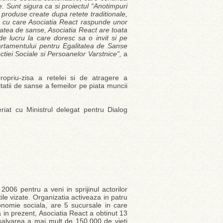
. Sunt sigura ca si proiectul “Anotimpuri
e produse create dupa retete traditionale,
a cu care Asociatia React raspunde unor
itatea de sanse, Asociatia React are toata
de lucru la care doresc sa o invit si pe
rtamentului pentru Egalitatea de Sanse
ctiei Sociale si Persoanelor Varstnice”,
a
ropriu-zisa a retelei si de atragere a
tatii de sanse a femeilor pe piata muncii
eriat cu Ministrul delegat pentru Dialog
006 pentru a veni in sprijinul actorilor
tile vizate. Organizatia activeaza in patru
onomie sociala, are 5 sucursale in care
 in prezent, Asociatia React a obtinut 13
a salvarea a mai mult de 150.000 de vieti