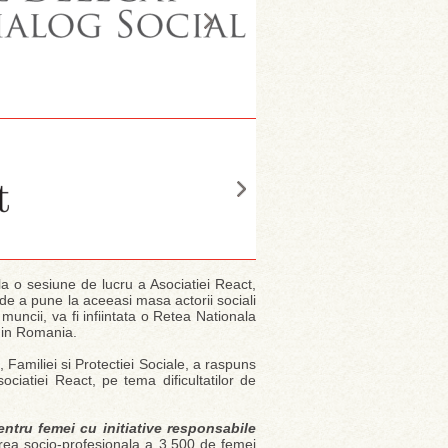
 la o sesiune de lucru a Asociatiei React,
 de a pune la aceeasi masa actorii sociali
muncii, va fi infiintata o Retea Nationala
din Romania.
, Familiei si Protectiei Sociale, a raspuns
sociatiei React, pe tema dificultatilor de
ntru femei cu initiative responsabile
area socio-profesionala a 3.500 de femei