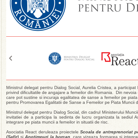
Ministrul delegat pentru Dialog Social, Aurelia Cristea, a participat
privind dificultatile de angajare a femeilor din Romania. Din nevoia
care pot sustine si incuraja egalitatea de sanse a femeilor pe piata 
pentru Promovarea Egalitatii de Sanse a Femeilor pe Piata Muncii 
Ministrul delegat pentru Dialog Social, din cadrul Ministerului Muncii
invitatiei de a participa la sedinta de lucru organizata la sediul A
integrare pe piata muncii a femeilor in situatii de risc.
Asociatia React deruleaza proiectele
Scoala de antreprenoriat pe
(Safir)
si
Anotimpuri la borcan
, care vizeaza formarea si integr