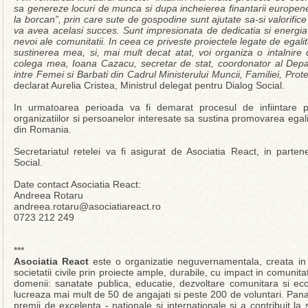
sa genereze locuri de munca si dupa incheierea finantarii europene
la borcan”, prin care sute de gospodine sunt ajutate sa-si valorific
va avea acelasi succes. Sunt impresionata de dedicatia si energi
nevoi ale comunitatii. In ceea ce priveste proiectele legate de egal
sustinerea mea, si, mai mult decat atat, voi organiza o intalnire 
colega mea, Ioana Cazacu, secretar de stat, coordonator al Depa
intre Femei si Barbati din Cadrul Ministerului Muncii, Familiei, Prote
declarat Aurelia Cristea, Ministrul delegat pentru Dialog Social.
In urmatoarea perioada va fi demarat procesul de infiintare p
organizatiilor si persoanelor interesate sa sustina promovarea egali
din Romania.
Secretariatul retelei va fi asigurat de Asociatia React, in parten
Social.
Date contact Asociatia React:
Andreea Rotaru
andreea.rotaru@asociatiareact.ro
0723 212 249
***
Asociatia React
este o organizatie neguvernamentala, creata in 2
societatii civile prin proiecte ample, durabile, cu impact in comunita
domenii: sanatate publica, educatie, dezvoltare comunitara si ec
lucreaza mai mult de 50 de angajati si peste 200 de voluntari. Pana
premii de excelenta - nationale si internationale si a contribuit l