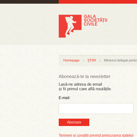
Homepage
ȘTIRI
Ministrul delegat pentr
Abonează-te la newsletter
Lasă-ne adresa de email
și fii primul care află noutățile.
E-mail:
Abonare
Termeni și condiții privind prelucrarea datelor