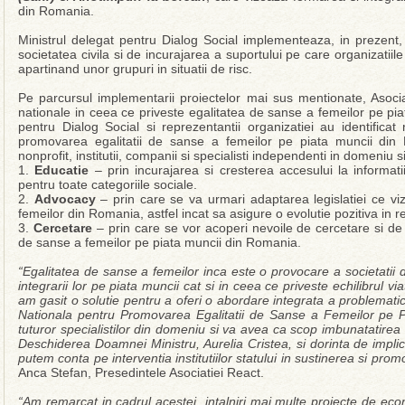
din Romania.
Ministrul delegat pentru Dialog Social implementeaza, in prezent, 
societatea civila si de incurajarea a suportului pe care organizatiil
apartinand unor grupuri in situatii de risc.
Pe parcursul implementarii proiectelor mai sus mentionate, Asocia
nationale in ceea ce priveste egalitatea de sanse a femeilor pe pi
pentru Dialog Social si reprezentantii organizatiei au identificat n
promovarea egalitatii de sanse a femeilor pe piata muncii din
nonprofit, institutii, companii si specialisti independenti in domeniu 
1.
Educatie
– prin incurajarea si cresterea accesului la informati
pentru toate categoriile sociale.
2.
Advocacy
– prin care se va urmari adaptarea legislatiei ce vi
femeilor din Romania, astfel incat sa asigure o evolutie pozitiva in r
3.
Cercetare
– prin care se vor acoperi nevoile de cercetare si de d
de sanse a femeilor pe piata muncii din Romania.
“Egalitatea de sanse a femeilor inca este o provocare a societatii
integrarii lor pe piata muncii cat si in ceea ce priveste echilibrul vi
am gasit o solutie pentru a oferi o abordare integrata a problematic
Nationala pentru Promovarea Egalitatii de Sanse a Femeilor pe P
tuturor specialistilor din domeniu si va avea ca scop imbunatatirea 
Deschiderea Doamnei Ministru, Aurelia Cristea, si dorinta de impli
putem conta pe interventia institutiilor statului in sustinerea si pr
Anca Stefan, Presedintele Asociatiei React.
“Am remarcat in cadrul acestei intalniri mai multe proiecte de eco