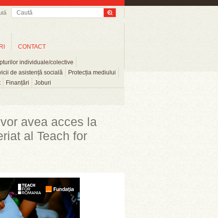
ută
RI
CONTACT
turilor individuale/colective
icii de asistență socială
Protecția mediului
t
Finanțări
Joburi
e vor avea acces la
riat al Teach for