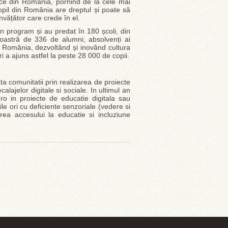
blice din România, pornind de la cele mai
opil din România are dreptul și poate să
nvățător care crede în el.
n program și au predat în 180 școli, din
astră de 336 de alumni, absolvenți ai
n România, dezvoltând și inovând cultura
 a ajuns astfel la peste 28 000 de copii.
ta comunitatii prin realizarea de proiecte
lajelor digitale si sociale. In ultimul an
ro in proiecte de educatie digitala sau
e ori cu deficiente senzoriale (vedere si
irea accesului la educatie si incluziune