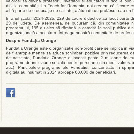
valoroși să devină profesori, învățători și educatori în școlile pu
dificile comunități. La Teach for Romania, noi credem că fiecare c
aibă parte de o educație de calitate, alături de un prof/esor sau un î
În anul școlar 2024-2025, 229 de cadre didactice au făcut parte di
29 de județe. De asemenea, ne bucurăm că, din comunitatea no
programului, 195 au ales să rămână la catedră în școli publice di
organizațională a acestora. Întreaga noastră comunitate de profesori
Despre Fundația Orange
Fundația Orange este o organizatie non-profit care se implica in via
de filantropie menite sa aduca schimbari pozitive prin reducerea deca
de activitate, Fundatia Orange a investit peste 2 milioane de eu
programe de incluziune sociala pentru persoane din medii vulnerabil
auz). Principalele programe ale Fundatiei, concentrate in sprijin
digitala au insumat in 2024 aproape 88.000 de beneficiari.