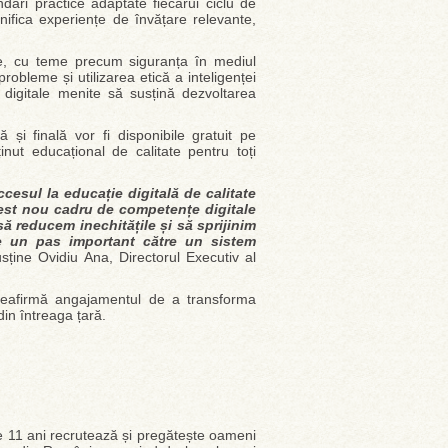
ări practice adaptate fiecărui ciclu de
anifica experiențe de învățare relevante,
ce, cu teme precum siguranța în mediul
probleme și utilizarea etică a inteligenței
e digitale menite să susțină dezvoltarea
ă și finală vor fi disponibile gratuit pe
ținut educațional de calitate pentru toți
cesul la educație digitală de calitate
acest nou cadru de competențe digitale
ă reducem inechitățile și să sprijinim
te un pas important către un sistem
sține Ovidiu Ana, Directorul Executiv al
reafirmă angajamentul de a transforma
din întreaga țară.
 11 ani recrutează și pregătește oameni