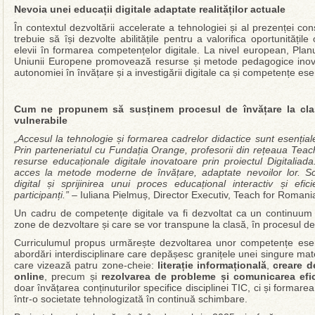
Nevoia unei educații digitale adaptate realităților actuale
În contextul dezvoltării accelerate a tehnologiei și al prezenței cons
trebuie să își dezvolte abilitățile pentru a valorifica oportunitățile
elevii în formarea competențelor digitale. La nivel european, Plan
Uniunii Europene promovează resurse și metode pedagogice inov
autonomiei în învățare și a investigării digitale ca și competențe ese
Cum ne propunem să susținem procesul de învățare la clas
vulnerabile
„Accesul la tehnologie și formarea cadrelor didactice sunt esențial
Prin parteneriatul cu Fundația Orange, profesorii din rețeaua Tea
resurse educaționale digitale inovatoare prin proiectul Digitaliada.
acces la metode moderne de învățare, adaptate nevoilor lor. Sc
digital și sprijinirea unui proces educațional interactiv și ef
participanți.”
– Iuliana Pielmuș, Director Executiv, Teach for Romani
Un cadru de competențe digitale va fi dezvoltat ca un continuu
zone de dezvoltare și care se vor transpune la clasă, în procesul de
Curriculumul propus urmărește dezvoltarea unor competențe esenț
abordări interdisciplinare care depășesc granițele unei singure materi
care vizează patru zone-cheie:
literație informațională
,
creare d
online
, precum și
rezolvarea de probleme și comunicarea efi
doar învățarea conținuturilor specifice disciplinei TIC, ci și formarea 
într-o societate tehnologizată în continuă schimbare.