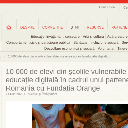
Contul meu
Ca
DESPRE
COMPETIȚIE
ŞTIRI
RESURSE
PARTENE
Educație, învățământ, cercetare
Artă şi cultură
Apărarea drep
Comportament civic şi participare publică
Sănătate
Incluziune socială
Serv
Dezvoltare economică şi socială
Voluntariat
Tinere
t
10 000 de elevi din școlile vulnerabile vor avea acces la educație digitală...
10 000 de elevi din școlile vulnerabil
educație digitală în cadrul unui partene
Romania cu Fundația Orange
21 Iulie 2025 / Educație și Învățământ