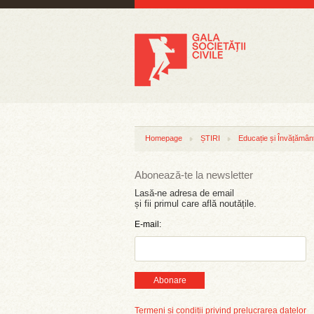
Homepage
ȘTIRI
Educație și Învățămân
Abonează-te la newsletter
Lasă-ne adresa de email
și fii primul care află noutățile.
E-mail:
Abonare
Termeni și condiții privind prelucrarea datelor