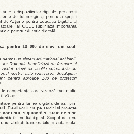
tante a dispozitivelor digitale, profesorii
 oferite de tehnologie și pentru a sprijini
ul de Acțiune pentru Educația Digitală al
atoare, iar OCDE subliniază importanța
nțiale pentru educația digitală.
ă pentru 10 000 de elevi din școli
e pentru un sistem educațional echitabil.
ch for Romania beneficiază de formare și
 Astfel, elevii din școlile vulnerabile au
opul nostru este reducerea decalajului
icient pentru aproape 100 de profesori
a
m de competențe care vizează mai multe
 învățare.
iale pentru lumea digitală de azi, prin
i. Elevii vor lucra pe sarcini și proiecte
e conținut,
siguranță și stare de bine
cientă
în mediul digital. Scopul este nu
unor abilități transferabile în viața reală,