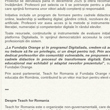
Proiectul se derulează până în decembrie 2025 și oferă recomand
învățământ. Profesorii pot selecta ce li se potrivește pentru a pl
care sprijină formarea unor viitori adulți conștienți și responsabili.
Inițiativa include un program de formare pentru cadrele didacti
online, leadership și wellbeing digital, gândire critică, rezolvare de 
artificiale. Profesorii vor avea acces și la metode și instrument
literației, numerației și competențelor digitale în rândul elevilor.
Toate resursele, conținuturile și instrumentele de evaluare inițial
platforma Digitaliada, în sprijinul democratizării accesului la con
profesioniștii din sistem.
„
La Fundația Orange și în programul Digitaliada, credem că ac
nu trebuie să fie un privilegiu, ci un drept pentru toți. Prin 
dedicat profesorilor din comunități vulnerabile, ne propunem s
cadrele didactice în procesul de transformare digitală. Es
educațional mai echitabil și adaptat nevoilor prezentului
”,
su
Fundației Orange.
Prin acest parteneriat, Teach for Romania și Fundația Orange 
educația din România, contribuind la un viitor mai bun pentru elevii 
***
Despre Teach for Romania
Teach for Romania este o organizație non-guvernamentală, care de