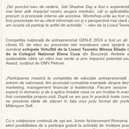
„Din punctul meu de vedere, Job Shadow Day a fost o experiență 
mai bine atât impactul nostru asupra mediului, cât și aplicabilita
precum și procesele interne ale acesteia. Workshop-urile au fost ca
fost prezentate mi-au oferit informații noi și o perspectivă mai clară 
am ocazia să particip la astfel de activități.” –
elev de la Liceul Teor
Competiția națională de antreprenoriat GEN-E 2024 a fost un alt p
căreia 91 de elevi au prezentat idei inovatoare care sprijină sus
numărat
echipele VirtuStil de la Liceul Teoretic Mircea Eliade
d
de la Colegiul Național Elena Cuza
din București. Ambele ec
sustenabile către un viitor mai verde și prin impactul potențial asu
Award, susținut de OMV Petrom.
„Participarea noastră la competiția de educație antreprenorială
extrem de valoroasă. Am acumulat cunoștințe esențiale despre dezvo
marketing, management financiar și leadership. Fiecare sesiune 
experți în domeniu și de a aplica imediat ceea ce am învățat în exerc
fost competiția propriu-zisă. După ce am pus în practică toate cu
ne prezenta ideile de afaceri în fața unui juriu format din profe
Millenyum Soft
Cu o colaborare continuă de opt ani, Junior Achievement Romania 
elevi posibilitatea de a participa gratuit la activități de învățare pr