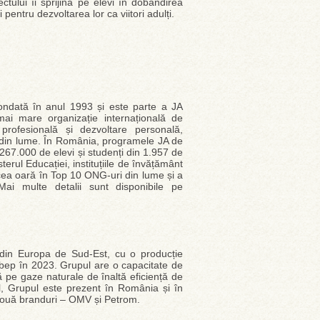
ctului îi sprijină pe elevi în dobândirea
i pentru dezvoltarea lor ca viitori adulți.
fondată în anul 1993 și este parte a JA
i mare organizație internațională de
 profesională și dezvoltare personală,
0 din lume. În România, programele JA de
 267.000 de elevi și studenți din 1.957 de
terul Educației, instituțiile de învățământ
ncea oară în Top 10 ONG-uri din lume și a
ai multe detalii sunt disponibile pe
din Europa de Sud-Est, cu o producție
e bep în 2023. Grupul are o capacitate de
ă pe gaze naturale de înaltă eficiență de
l, Grupul este prezent în România și în
b două branduri – OMV și Petrom.