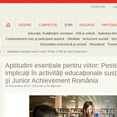
Contul meu
Ca
DESPRE
COMPETIȚIE
ŞTIRI
RESURSE
PARTENE
Educație, învățământ, cercetare
Artă şi cultură
Apărarea drep
Comportament civic şi participare publică
Sănătate
Incluziune socială
Serv
Dezvoltare economică şi socială
Voluntariat
Tinere
t
Aptitudini esențiale pentru viitor: Peste 2.000 de elevi implicați în...
Aptitudini esențiale pentru viitor: Pest
implicați în activități educaționale s
și Junior Achievement România
16 Decembrie 2024 / Educație și Învățământ