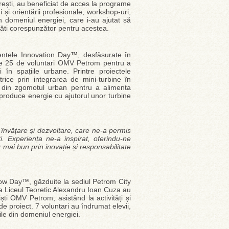
urești, au beneficiat de acces la programe
 și orientării profesionale, workshop-uri,
 domeniul energiei, care i-au ajutat să
egăti corespunzător pentru acestea.
mentele Innovation Day™, desfășurate în
i de 25 de voluntari OMV Petrom pentru a
 în spațiile urbane. Printre proiectele
ice prin integrarea de mini-turbine în
e din zgomotul urban pentru a alimenta
 a produce energie cu ajutorul unor turbine
 învățare și dezvoltare, care ne-a permis
 Experiența ne-a inspirat, oferindu-ne
r mai bun prin inovație și responsabilitate
dow Day™, găzduite la sediul Petrom City
 la Liceul Teoretic Alexandru Ioan Cuza au
ti OMV Petrom, asistând la activități și
e proiect. 7 voluntari au îndrumat elevii,
ile din domeniul energiei.