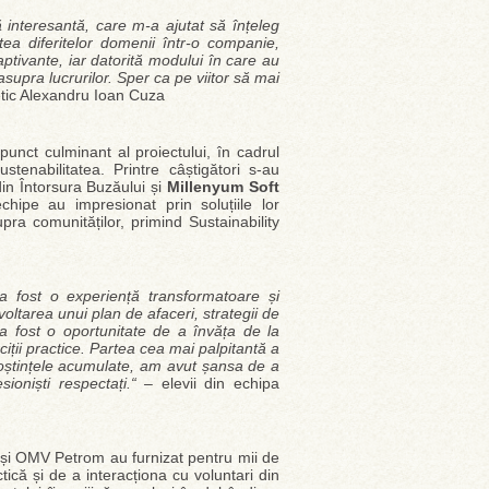
interesantă, care m-a ajutat să înțeleg
tea diferitelor domenii într-o companie,
ptivante, iar datorită modului în care au
asupra lucrurilor. Sper ca pe viitor să mai
etic Alexandru Ioan Cuza
unct culminant al proiectului, în cadrul
tenabilitatea. Printre câștigători s-au
in Întorsura Buzăului și
Millenyum Soft
hipe au impresionat prin soluțiile lor
pra comunităților, primind Sustainability
 a fost o experiență transformatoare și
ltarea unui plan de afaceri, strategii de
a fost o oportunitate de a învăța de la
iții practice. Partea cea mai palpitantă a
noștințele acumulate, am avut șansa de a
sioniști respectați.“ –
elevii din echipa
și OMV Petrom au furnizat pentru mii de
actică și de a interacționa cu voluntari din