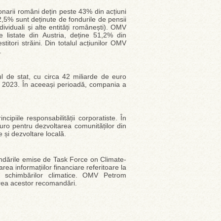
onarii români dețin peste 43% din acțiuni
22,5% sunt deținute de fondurile de pensii
viduali și alte entități românești). OMV
e listate din Austria, deține 51,2% din
titori străini. Din totalul acțiunilor OMV
.
l de stat, cu circa 42 miliarde de euro
 - 2023. În aceeași perioadă, compania a
piile responsabilității corporatiste. În
ro pentru dezvoltarea comunităților din
și dezvoltare locală.
ndările emise de Task Force on Climate-
ea informațiilor financiare referitoare la
ate schimbărilor climatice. OMV Petrom
area acestor recomandări.