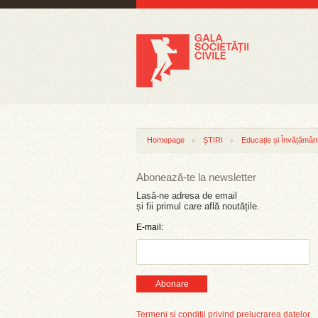
Homepage
ȘTIRI
Educație și Învățămân
Abonează-te la newsletter
Lasă-ne adresa de email
și fii primul care află noutățile.
E-mail:
Abonare
Termeni și condiții privind prelucrarea datelor