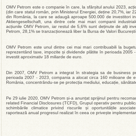
OMV Petrom este o companie în care, la sfârșitul anului 2023, acți
(din care statul român, prin Ministerul Energiei, deține 20,7%, iar 
din România, la care se adaugă aproape 500.000 de investitori indi
Aktiengesellschaft, una dintre cele mai mari companii industrial
acțiunile OMV Petrom, iar restul de 5,6% sunt deținute de alți inves
Petrom, 28,1% se tranzacționează liber la Bursa de Valori București
OMV Petrom este unul dintre cei mai mari contribuabili la bugetu
reprezentând taxe, impozite și dividende plătite în perioada 2005
investit aproximativ 18 miliarde de euro.
Din 2007, OMV Petrom a integrat în strategia sa de business princi
perioada 2007 - 2023, compania a alocat circa 160 milioane de eu
România, concentrându-se pe protecția mediului, educație, sănătate 
Pe 29 iulie 2020, OMV Petrom și-a anunțat sprijinul pentru recoma
related Financial Disclosures (TCFD), Grupul operativ pentru publicar
schimbările climatice privind riscurile și oportunitățile asoci
raportează anual progresul realizat în ceea ce privește implement