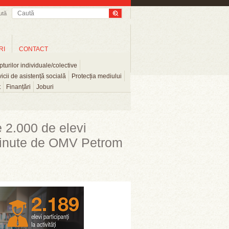
ută
RI
CONTACT
turilor individuale/colective
icii de asistență socială
Protecția mediului
t
Finanțări
Joburi
e 2.000 de elevi
usținute de OMV Petrom