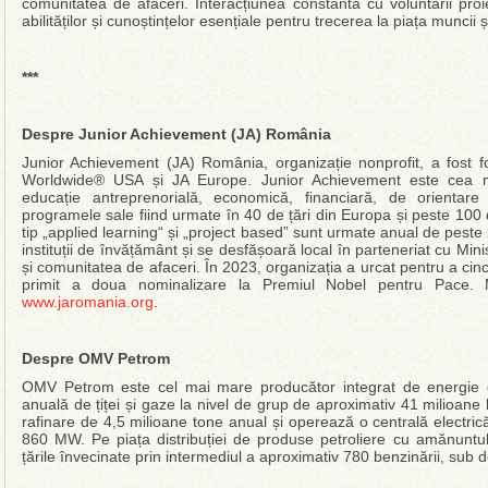
comunitatea de afaceri. Interacțiunea constantă cu voluntarii proie
abilităților și cunoștințelor esențiale pentru trecerea la piața muncii ș
***
Despre Junior Achievement (JA) România
Junior Achievement (JA) România, organizație nonprofit, a fost 
Worldwide® USA și JA Europe. Junior Achievement este cea ma
educație antreprenorială, economică, financiară, de orientare
programele sale fiind urmate în 40 de țări din Europa și peste 10
tip „applied learning“ și „project based” sunt urmate anual de peste
instituții de învățământ și se desfășoară local în parteneriat cu Minis
și comunitatea de afaceri. În 2023, organizația a urcat pentru a ci
primit a doua nominalizare la Premiul Nobel pentru Pace. M
www.jaromania.org
.
Despre OMV Petrom
OMV Petrom este cel mai mare producător integrat de energie 
anuală de țiței și gaze la nivel de grup de aproximativ 41 milioan
rafinare de 4,5 milioane tone anual și operează o centrală electric
860 MW. Pe piața distribuției de produse petroliere cu amănuntu
țările învecinate prin intermediul a aproximativ 780 benzinării, su