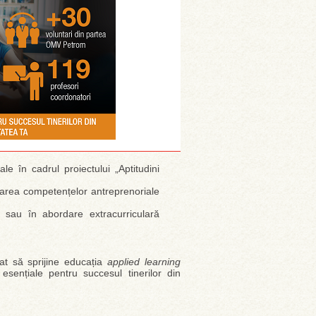
le în cadrul proiectului „Aptitudini
ltarea competențelor antreprenoriale
 sau în abordare extracurriculară
t să sprijine educația
applied learning
 esențiale pentru succesul tinerilor din