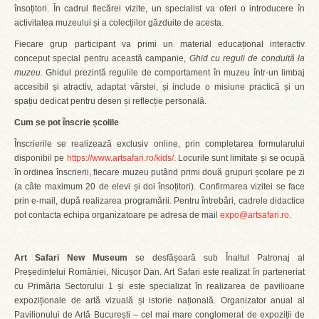
însoțitori. În cadrul fiecărei vizite, un specialist va oferi o introducere în
activitatea muzeului și a colecțiilor găzduite de acesta.
Fiecare grup participant va primi un material educațional interactiv
conceput special pentru această campanie,
Ghid cu reguli de conduită la
muzeu.
Ghidul prezintă regulile de comportament în muzeu într-un limbaj
accesibil și atractiv, adaptat vârstei, și include o misiune practică și un
spațiu dedicat pentru desen și reflecție personală.
Cum se pot înscrie școlile
Înscrierile se realizează exclusiv online, prin completarea formularului
disponibil pe
https://www.artsafari.ro/kids/
. Locurile sunt limitate și se ocupă
în ordinea înscrierii, fiecare muzeu putând primi două grupuri școlare pe zi
(a câte maximum 20 de elevi și doi însoțitori). Confirmarea vizitei se face
prin e-mail, după realizarea programării. Pentru întrebări, cadrele didactice
pot contacta echipa organizatoare pe adresa de mail
expo@artsafari.ro
.
Art Safari New Museum
se desfășoară sub Înaltul Patronaj al
Președintelui României, Nicușor Dan. Art Safari este realizat în parteneriat
cu Primăria Sectorului 1 și este specializat în realizarea de pavilioane
expoziționale de artă vizuală și istorie națională. Organizator anual al
Pavilionului de Artă București – cel mai mare conglomerat de expoziții de