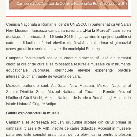
Comisia Națională a României pentru UNESCO, în parteneriat cu Art Safari
New Museum, lansează campania națională
„Hai la Muzeu!”
, care se va
desfășura în perioada
2 – 19 iunie 2026
. Inițiativa vine în sprijinul școlilor și
cadrelor didactice, oferind elevilor din învățământul primar și gimnazial
acces gratuit la o serie de muzee din municipiul București.
Campania încurajează școlile și cadrele didactice să iasă din formatul
clasic al orelor de curs și să folosească resursele muzeale ca instrumente
educaționale valoroase, oferindu-le elevilor experiențe practice
interesante, chiar înainte de vacanța de vară.
Muzeele partenere sunt: Art Safari New Museum, Muzeul Național al
Satului Dimitrie Gusti, Muzeul Național al Țăranului Român, Muzeul
Hărților și Cărții Vechi, Muzeul Național de Istorie a României și Muzeul de
Istorie Naturală Grigore Antipa.
Ghidul exploratorului la muzeu
Campania se adresează exclusiv grupurilor școlare din ciclul primar și
gimnazial (clasele 0- VIII), însoțite de cadre didactice. Accesul în muzeele
partenere este complet gratuit atât pentru elevi, cât și pentru profesorii