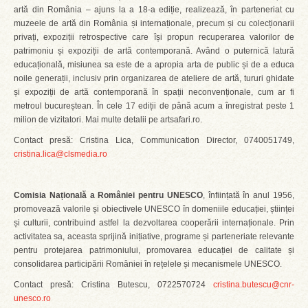
artă din România – ajuns la a 18-a ediție, realizează, în parteneriat cu
muzeele de artă din România și internaționale, precum și cu colecționarii
privați, expoziții retrospective care își propun recuperarea valorilor de
patrimoniu și expoziții de artă contemporană. Având o puternică latură
educațională, misiunea sa este de a apropia arta de public și de a educa
noile generații, inclusiv prin organizarea de ateliere de artă, tururi ghidate
și expoziții de artă contemporană în spații neconvenționale, cum ar fi
metroul bucureștean. În cele 17 ediții de până acum a înregistrat peste 1
milion de vizitatori. Mai multe detalii pe artsafari.ro.
Contact presă: Cristina Lica, Communication Director, 0740051749,
cristina.lica@clsmedia.ro
Comisia Națională a României pentru UNESCO
, înființată în anul 1956,
promovează valorile și obiectivele UNESCO în domeniile educației, științei
și culturii, contribuind astfel la dezvoltarea cooperării internaționale. Prin
activitatea sa, aceasta sprijină inițiative, programe și parteneriate relevante
pentru protejarea patrimoniului, promovarea educației de calitate și
consolidarea participării României în rețelele și mecanismele UNESCO.
Contact presă: Cristina Butescu, 0722570724
cristina.butescu@cnr-
unesco.ro