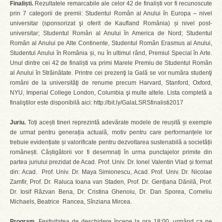
Finaliști.
Rezultatele remarcabile ale celor 42 de finaliști vor fi recunoscute
prin 7 categorii de premii: Studentul Român al Anului în Europa – nivel
universitar (sponsorizat şi oferit de Kaufland România) și nivel post-
universitar; Studentul Român al Anului în America de Nord; Studentul
Român al Anului pe Alte Continente, Studentul Român Erasmus al Anului,
Studentul Anului în România și, nu în ultimul rând, Premiul Special în Arte.
Unul dintre cei 42 de finaliști va primi Marele Premiu de Studentul Român
al Anului în Străinătate. Printre cei prezenţi la Gală se vor număra studenţi
români de la universităţi de renume precum Harvard, Stanford, Oxford,
NYU, Imperial College London, Columbia şi multe altele. Lista completă a
finaliştilor este disponibilă aici: http://bit.ly/GalaLSRSfinalisti2017
Juriu.
Toți acești tineri reprezintă adevărate modele de reușită și exemple
de urmat pentru generația actuală, motiv pentru care performanțele lor
trebuie evidențiate și valorificate pentru dezvoltarea sustenabilă a societății
românești. Câștigătorii vor fi desemnați în urma punctajelor primite din
partea juriului prezidat de Acad. Prof. Univ. Dr. Ionel Valentin Vlad și format
din: Acad. Prof. Univ. Dr. Maya Simionescu, Acad. Prof. Univ. Dr. Nicolae
Zamfir, Prof. Dr. Raluca Ioana van Staden, Prof. Dr. Gențiana Dănilă, Prof.
Dr. Iosif Răzvan Bena, Dr. Cristina Ghenoiu, Dr. Dan Sporea, Corneliu
Michaels, Beatrice Rancea, Sînziana Mircea.
Program.
Festivitatea de deschidere începe la ora 18:00, urmând ca pe