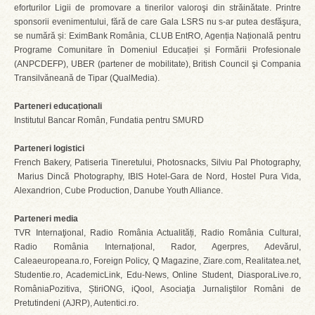
eforturilor Ligii de promovare a tinerilor valoroşi din străinătate. Printre
sponsorii evenimentului, fără de care Gala LSRS nu s-ar putea desfăşura,
se numără și: EximBank România, CLUB EntRO, Agenția Națională pentru
Programe Comunitare în Domeniul Educației și Formării Profesionale
(ANPCDEFP), UBER (partener de mobilitate), British Council şi Compania
Transilvăneană de Tipar (QualMedia).
Parteneri educaționali
Institutul Bancar Român, Fundatia pentru SMURD
Parteneri logistici
French Bakery, Patiseria Tineretului, Photosnacks, Silviu Pal Photography,
Marius Dincă Photography, IBIS Hotel-Gara de Nord, Hostel Pura Vida,
Alexandrion, Cube Production, Danube Youth Alliance.
Parteneri media
TVR Internaţional, Radio România Actualități, Radio România Cultural,
Radio România Internațional, Rador, Agerpres, Adevărul,
Caleaeuropeana.ro, Foreign Policy, Q Magazine, Ziare.com, Realitatea.net,
Studentie.ro, AcademicLink, Edu-News, Online Student, DiasporaLive.ro,
RomâniaPozitiva, ȘtiriONG, iQool, Asociaţia Jurnaliştilor Români de
Pretutindeni (AJRP), Autentici.ro.