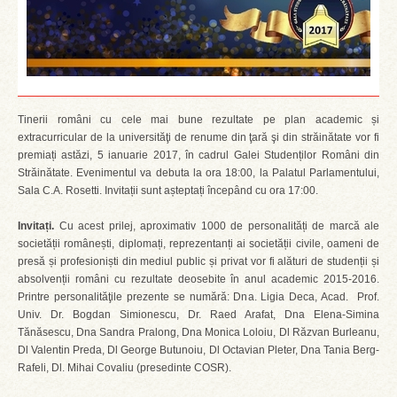
Tinerii români cu cele mai bune rezultate pe plan academic și
extracurricular de la universităţi de renume din ţară şi din străinătate vor fi
premiați astăzi, 5 ianuarie 2017, în cadrul Galei Studenților Români din
Străinătate. Evenimentul va debuta la ora 18:00, la Palatul Parlamentului,
Sala C.A. Rosetti. Invitații sunt așteptați începând cu ora 17:00.
Invitați.
Cu acest prilej, aproximativ 1000 de personalități de marcă ale
societății românești, diplomați, reprezentanți ai societății civile, oameni de
presă și profesioniști din mediul public și privat vor fi alături de studenții și
absolvenții români cu rezultate deosebite în anul academic 2015-2016.
Printre personalităţile prezente se numără: Dna. Ligia Deca, Acad. Prof.
Univ. Dr. Bogdan Simionescu, Dr. Raed Arafat, Dna Elena-Simina
Tănăsescu, Dna Sandra Pralong, Dna Monica Loloiu, Dl Răzvan Burleanu,
Dl Valentin Preda, Dl George Butunoiu, Dl Octavian Pleter, Dna Tania Berg-
Rafeli, Dl. Mihai Covaliu (presedinte COSR).