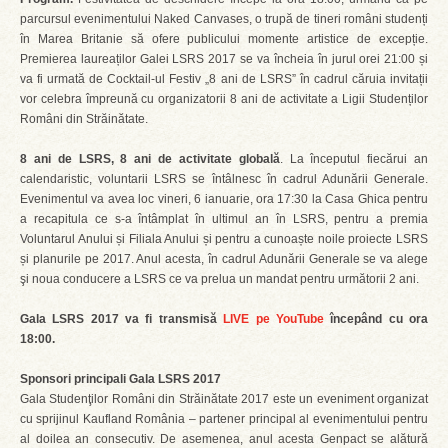
parcursul evenimentului Naked Canvases, o trupă de tineri români studenți
în Marea Britanie să ofere publicului momente artistice de excepție.
Premierea laureaților Galei LSRS 2017 se va încheia în jurul orei 21:00 și
va fi urmată de Cocktail-ul Festiv „8 ani de LSRS” în cadrul căruia invitații
vor celebra împreună cu organizatorii 8 ani de activitate a Ligii Studenților
Români din Străinătate.
8 ani de LSRS, 8 ani de activitate globală
. La începutul fiecărui an
calendaristic, voluntarii LSRS se întâlnesc în cadrul Adunării Generale.
Evenimentul va avea loc vineri, 6 ianuarie, ora 17:30 la Casa Ghica pentru
a recapitula ce s-a întâmplat în ultimul an în LSRS, pentru a premia
Voluntarul Anului și Filiala Anului și pentru a cunoaște noile proiecte LSRS
și planurile pe 2017. Anul acesta, în cadrul Adunării Generale se va alege
şi noua conducere a LSRS ce va prelua un mandat pentru următorii 2 ani.
Gala LSRS 2017 va fi transmisă
LIVE pe YouTube
începând cu ora
18:00.
Sponsori principali Gala LSRS 2017
Gala Studenţilor Români din Străinătate 2017 este un eveniment organizat
cu sprijinul Kaufland România – partener principal al evenimentului pentru
al doilea an consecutiv. De asemenea, anul acesta Genpact se alătură