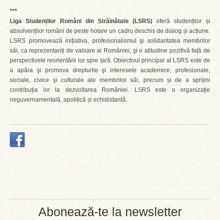
***
Liga Studenților Români din Străinătate (LSRS)
oferă studenților și
absolvenților români de peste hotare un cadru deschis de dialog și acțiune.
LSRS promovează inițiativa, profesionalismul şi solidaritatea membrilor
săi, ca reprezentanți de valoare ai României, şi o atitudine pozitivă față de
perspectivele reorientării lor spre țară. Obiectivul principal al LSRS este de
a apăra şi promova drepturile şi interesele academice, profesionale,
sociale, civice şi culturale ale membrilor săi, precum și de a sprijini
contribuția lor la dezvoltarea României. LSRS este o organizație
neguvernamentală, apolitică și echidistantă.
Abonează-te la newsletter