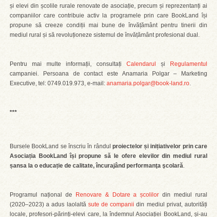
și elevi din școlile rurale renovate de asociație, precum și reprezentanți ai
companiilor care contribuie activ la programele prin care BookLand își
propune să creeze condiții mai bune de învățământ pentru tinerii din
mediul rural și să revoluționeze sistemul de învățământ profesional dual.
Pentru mai multe informații, consultați
Calendarul
și
Regulamentul
campaniei. Persoana de contact este Anamaria Polgar – Marketing
Executive, tel: 0749.019.973, e-mail:
anamaria.polgar@book-land.ro
.
***
Bursele BookLand se înscriu în rândul
proiectelor și inițiativelor prin care
Asociația BookLand își propune să le ofere elevilor din mediul rural
șansa la o educație de calitate, încurajând performanţa şcolară
.
Programul național de
Renovare & Dotare a școlilor
din mediul rural
(2020–2023) a adus laolaltă
sute de companii
din mediul privat, autorități
locale, profesori-părinți-elevi care, la îndemnul Asociației BookLand, și-au