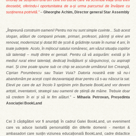
onorați să susținem una din cele trei burse care va schimba viața unui elev
deosebit, oferindu-i oportunitatea de a-și urma parcursul de învățare cu
susținerea potrivită.”
–
Gheorghe Achim, Director general Star Assembly
„Împreună construim oameni! Pentru noi nu sunt simple cuvinte... Sub acest
slogan,
alături de companii private, primari, profesori, părinți și elevi am
renovat, modernizat și dotat 80 de școli & grădinițe rurale în numai 4 ani, în
toate județele. Acolo, în mijlocul satului românesc, am văzut situația copiilor
săi talentați – mulți dintre ei geniali. Pentru că vă asigurăm: există şi ȋn
mediul rural elevi talentați, dedicați învățăturii și sârguincioși, cu aspiraţii
mari. Și cine poate spune sub ce chip se ascunde următorul Ion Creangă,
Ciprian Porumbescu sau Traian Vuia? Datoria noastră este să nu-i
abandonăm pe acești copii dezavantajați doar pentru că s-au născut la sat.
Elevii pe care de azi ȋncolo îi sprijinim prin Bursele BookLand vor deveni
artiștii, inventatorii, strategii sau oamenii de știință de mâine. Trebuie doar
să credem în ei și să le fim alături.”
– Mihaela Petrovan, Președinta
Asociației BookLand
Cei 3 câștigători vor fi anunțați în cadrul Galei BookLand, un eveniment
care va aduce laolaltă personalități din diferite domenii - mentori &
ambasadori care susțin viziunea educațională BookLand, cadre didactice