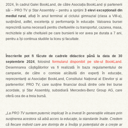
2024, în cadrul Galei BookLand, de către Asociația BookLand și partenerii
săi ‒ PRO TV și Star Assembly ‒ pentru a sprijini
3 elevi excepționali din
mediul rural
, aflați în anul terminal al ciclului gimnazial (clasa a VIII-a),
susținând, astfel, excelența și performanţa în educație. Valoarea bursei
reprezintă suma necesară pentru cheltuielile cu transportul, cazarea, masa,
rechizitele și alte cheltuieli pe care bursierii le vor avea pe durata a 7 ani,
pentru a își continua studiile la liceu și facultate.
Înscrierile pot fi făcute de cadrele didactice până la data de 30
septembrie 2024
, folosind
formularul disponibil pe site-ul BookLand
.
Desemnarea câștigătorilor va fi realizată în baza regulamentului de
campanie, de către o comisie alcătuită din experți în educație,
reprezentanți ai Asociației BookLand, Consiliului Național al Elevilor și ai
partenerilor: PRO TV, care susține financiar două dintre cele trei burse
acordate, și Star Assembly, subsidiară Mercedes-Benz Group AG, care
oferă cea de-a treia bursă.
„La PRO TV suntem puternic implicați în a investi în generațiile viitoare prin
susținerea acestora să aibă acces la educație, la standarde înalte. Credem
că fiecare individ care are dorința de a învăța și potențialul de a crește ar