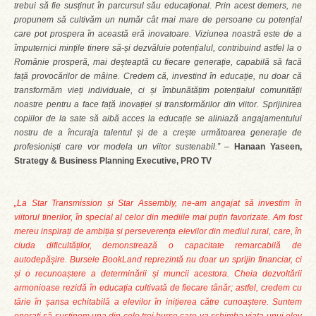
trebui să fie susținut în parcursul său educațional. Prin acest demers, ne
propunem să cultivăm un număr cât mai mare de persoane cu potențial
care pot prospera în această eră inovatoare. Viziunea noastră este de a
împuternici mințile tinere să-și dezvăluie potențialul, contribuind astfel la o
Românie prosperă, mai deșteaptă cu fiecare generație, capabilă să facă
față provocărilor de mâine. Credem că, investind în educație, nu doar că
transformăm vieți individuale, ci și îmbunătățim potențialul comunității
noastre pentru a face față inovației și transformărilor din viitor. Sprijinirea
copiilor de la sate să aibă acces la educație se aliniază angajamentului
nostru de a încuraja talentul și de a crește următoarea generație de
profesioniști care vor modela un viitor sustenabil.”
‒
Hanaan Yaseen,
Strategy & Business Planning Executive, PRO TV
„La Star Transmission și Star Assembly, ne-am angajat să investim în
viitorul tinerilor, în special al celor din mediile mai puțin favorizate. Am fost
mereu inspirați de ambiția și perseverența elevilor din mediul rural, care, în
ciuda dificultăților, demonstrează o capacitate remarcabilă de
autodepășire. Bursele BookLand reprezintă nu doar un sprijin financiar, ci
și o recunoaștere a determinării și muncii acestora. Cheia dezvoltării
armonioase rezidă în educația cultivată de fiecare tânăr; astfel, credem cu
tărie în șansa echitabilă a elevilor în inițierea către cunoaștere. Suntem