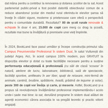
dat mâna pentru a contribui la renovarea și dotarea școlilor de la sat. Acest
parteneriat public-privat a fost posibil datorită obiectivului comun de a
reduce abandonul școlar din mediul rural oferindu-le elevilor șansa să
ȋnveţe în clădiri sigure, moderne și prietenoase care oferă o perspectivă
pentru o comunitate durabilă. Rezultatul?
80 de școli rurale
renovate &
echipate
în doar 4 ani,
15.000 de copii
care merg cu drag la școală,
rezultate mai bune la învățătură și premisele unei vieți împlinite.
În 2024, BookLand face pasul următor și începe construcția primului său
Campus Preuniversitar Profesional în sistem Dual
, în satul Vulturești din
județul Argeș. Aici, în acest campus 100% modern, pus GRATUIT la
dispoziția elevilor și dotat cu toate facilitățile necesare pentru a susține
performanța educațională & profesională
(cu săli de clasă ‘scoase’ în
natură, ateliere de lucru, laboratoare, bibliotecă, sală de spectacole,
facilități sportive, amfiteatru în aer liber, spații de relaxare, mini-fermă de
animale, cantină, brutărie, spălătorie, livadă, grădină de legume și solar),
peste 300 de copii vor învăța și carte, și meserie
. Astfel, BookLand și-a
propus să revoluționeze învățământul profesional implementându-l acolo
unde-i șade mai bine:
la sat
, derulând programe în sistem dual alături de
agenții economici cărora asociația le va pregăti teoretic și practic viitorii
angajați.