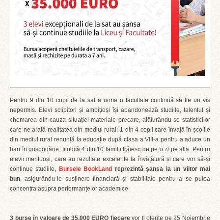
Pentru 9 din 10 copii de la sat a urma o facultate continuă să fie un vis
nepermis. Elevi sclipitori și ambițioși își abandonează studiile, talentul și
chemarea din cauza situației materiale precare, alăturându-se statisticilor
care ne arată realitatea din mediul rural: 1 din 4 copii care învață în școlile
din mediul rural renunță la educație după clasa a VIII-a pentru a aduce un
ban în gospodărie, fiindcă 4 din 10 familii trăiesc de pe o zi pe alta. Pentru
elevii merituoși, care au rezultate excelente la învățătură și care vor să-și
continue studiile,
Bursele BookLand
reprezintă șansa la un viitor mai
bun
, asigurându-le susținere financiară și stabilitate pentru a se putea
concentra asupra performanțelor academice.
3 burse în valoare de 35.000 EURO fiecare
vor fi oferite pe 25 Noiembrie