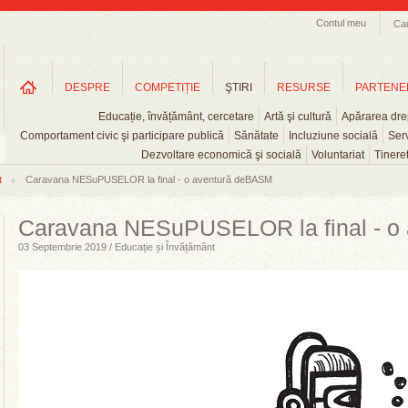
Contul meu
Ca
DESPRE
COMPETIȚIE
ŞTIRI
RESURSE
PARTENE
Educație, învățământ, cercetare
Artă şi cultură
Apărarea drep
Comportament civic şi participare publică
Sănătate
Incluziune socială
Serv
Dezvoltare economică şi socială
Voluntariat
Tinere
t
Caravana NESuPUSELOR la final - o aventură deBASM
Caravana NESuPUSELOR la final - o
03 Septembrie 2019 / Educație și Învățământ