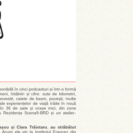
onibilă în cinci podcasturi și într-o formă
i, întâlniri și cifre: sute de kilometri,
 povestit, caiete de basm, povești, multe
e experiențelor de viață trăite în nouă
 în 36 de sate și orașe mici, din zone
 la Rezidența Scena9-BRD și un atelier-
așcu și Clara Trăistaru
,
au străbătut
 Acum ele vin la Institutul Francez din