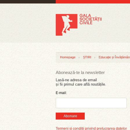
Homepage
ȘTIRI
Educație și Învățămân
Abonează-te la newsletter
Lasă-ne adresa de email
și fii primul care află noutățile.
E-mail:
Abonare
Termeni și condiții privind prelucrarea datelor