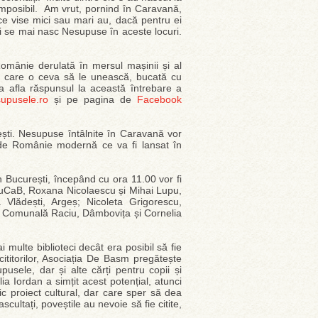
 imposibil. Am vrut, pornind în Caravană,
, ce vise mici sau mari au, dacă pentru ei
i se mai nasc Nesupuse în aceste locuri.
 Românie derulată în mersul mașinii și al
a în care o ceva să le unească, bucată cu
a afla răspunsul la această întrebare a
upusele.ro
și pe pagina de
Facebook
ști. Nesupuse întâlnite în Caravană vor
 de Românie modernă ce va fi lansat în
n București, începând cu ora 11.00 vor fi
duCaB, Roxana Nicolaescu și Mihai Lupu,
 Vlădești, Argeș; Nicoleta Grigorescu,
a Comunală Raciu, Dâmbovița și Cornelia
multe biblioteci decât era posibil să fie
cititorilor, Asociația De Basm pregătește
ele, dar și alte cărți pentru copii și
ulia Iordan a simțit acest potențial, atunci
 proiect cultural, dar care sper să dea
cultați, poveștile au nevoie să fie citite,