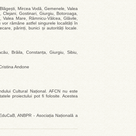
, Blăgești, Mircea Vodă, Gemenele, Valea
, Clejani, Gostinari, Giurgiu, Botoroaga,
şti, Valea Mare, Râmnicu-Vâlcea, Glăvile,
vor râmâne astfel singurele localități în
care, părinți, bunici și autorități locale.
cău, Brăila, Constanța, Giurgiu, Sibiu,
 Cristina Andone
ondului Cultural Național. AFCN nu este
tele proiectului pot fi folosite. Acestea
a EduCaB, ANBPR - Asociația Națională a