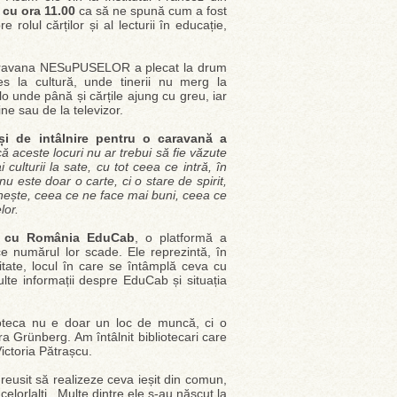
 cu ora 11.00
ca să ne spună cum a fost
rolul cărților și al lecturii în educație,
aravana NESuPUSELOR a plecat la drum
 la cultură, unde tinerii nu merg la
lo unde până și cărțile ajung cu greu, iar
ine sau de la televizor.
și de intâlnire pentru o caravană a
 aceste locuri nu ar trebui să fie văzute
 culturii la sate, cu tot ceea ce intră, în
 este doar o carte, ci o stare de spirit,
unește, ceea ce ne face mai buni, ceea ce
lor.
at cu România EduCab
, o platformă a
ece numărul lor scade. Ele reprezintă, în
itate, locul în care se întâmplă ceva cu
ulte informații despre EduCab și situația
ioteca nu e doar un loc de muncă, ci o
ra Grünberg. Am întâlnit bibliotecari care
Victoria Pătrașcu.
reusit să realizeze ceva ieșit din comun,
elorlalți. Multe dintre ele s-au născut la