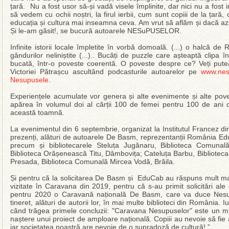
țară. Nu a fost usor să-și vadă visele împlinite, dar nici nu a fost
să vedem cu ochii noștri, la firul ierbii, cum sunt copiii de la țară
educația și cultura mai inseamna ceva. Am vrut să aflăm și dacă az
Și le-am găsit!, se bucură autoarele NESuPUSELOR.
Infinite istorii locale împletite în vorbă domoală. (...) o halcă de
gândurilor neliniștite (...).. Bucăți de puzzle care așteaptă clip
bucată, într-o poveste coerentă. O poveste despre ce? Veți pute
Victoriei Pătrașcu ascultând podcasturile autoarelor pe
www.nes
Nesupusele
.
Experiențele acumulate vor genera și alte evenimente și alte pove
apărea în volumul doi al cărții 100 de femei pentru 100 de ani
această toamnă.
La evenimentul din 6 septembrie, organizat la Institutul Francez di
prezenți, alături de autoarele De Basm, reprezentanții România E
precum și bibliotecarele Steluța Jugănaru, Biblioteca Comunală
Biblioteca Orășenească Titu, Dâmbovița; Cateluța Barbu, Bibliotec
Presada, Biblioteca Comunală Mircea Vodă, Brăila.
Și pentru că la solicitarea De Basm și EduCab au răspuns mult mai 
vizitate în Caravana din 2019, pentru că s-au primit solicitări ale 
pentru 2020 o Caravană națională De Basm, care va duce Nesupus
tineret, alături de autorii lor, în mai multe biblioteci din România. I
când trăgea primele concluzii: "Caravana Nesupuselor" este un mic
naștere unui proiect de amploare națională. Copiii au nevoie să fie as
iar societatea noastră are nevoie de o supradoză de cultură! ”.