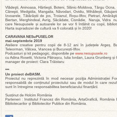
Vlădeşti, Aninoasa, Hârtieşti, Boteni, Slănic-Moldova, Târgu Ocna
Cânepii, Medgidia, Mangalia, Năvodari, Ovidiu, Mihăilești, Găujani
Izvoarele, Tătărăștii de jos, Troianul, Roșu-Ilfov, Pietrari, Amără
Biertan, Merghindeal, Avrig, Săcădate, Cisnădie, Naruja, Vidra nu 
care Nesupusele și autoarele lor se vor fi întâlnit cu copii, bibliote
Harta supradozei de cultură va fi colorată și în 2020!
CARAVANA NESuPUSELOR
mai-septembrie 2019
Ateliere creative pentru copii de 8-12 ani în județele Argeș, Ba
Teleorman, Vâlcea, Vrancea și București-Ilfov.
Podcasturi și kit pedagogic, disponibile pe
www.nesupusele.ro
cu Adina Rosetti, Victoria Pătrașcu, Iulia Iordan, Laura Grunberg și
manager de proiect: Clara Trăistaru
***
Un proiect deBASM.
Proiectul nu reprezintă în mod necesar poziţia Administrației F
responsabilă de conținutul proiectului sau de modul în care rezulta
sunt în întregime responsabilitea beneficiarului finanțării.
Susținut de Holcim România
Parteneri : Institutul Francez din România, ArtaGrafică, Români
Bibliotecarilor și Bibliotecilor Publice din România.