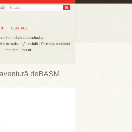
ută
RI
CONTACT
turilor individuale/colective
icii de asistență socială
Protecția mediului
t
Finanțări
Joburi
 aventură deBASM