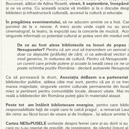
București, alături de Adina Rosetti,
vineri, 6 septembrie, începând
și ce va urma. Cu această ocazie vă invităm și la o discuție despre 
biblioteci și infrastructură culturală, accesul la cultură și educație.
În pregătirea evenimentului,
să ne aducem aminte ce a fost. C
pornind de la o nevoie. A mers acolo unde copiii nu au acces
cinematograf, la teatru, la expoziții sau la concerte de muzică. Aco
singurele informații cu potențial cultural ar putea veni din mediul onl
De ce au fost alese bibliotecile ca locuri de popas 
Nesupuselor?
Pentru că am vrut să transmitem un semnal că
doar ca depozite (prăfuite) de cărți, ci ca adevărați vectori ai
mod generos, în notiunea de cultură. Pentru că Nesupusele nu
un curent care prinde putere și scoate la iveală ceea ce ne 
poate schimba pozitiv România.- declară autoarele Nesupuse
Ca să pornească la drum,
Asociația deBasm s-a parteneri
bibliotecilor publice, atâtea câte mai sunt, pentru că pe zi ce tr
marea majoritate, singurele centre culturale permanente din local
miez și pertinent pentru comunitățile locale, deseori uitate. Mai m
reală a bibliotecilor din România puteți găsi în materialul atașat.
Peste tot am întâlnit bibliotecare energice
, pentru care bibl
responsabilitate faţă de copiii care le calcă pragul., a remarcat Lau
din nimic au făcut locuri de visare și de învățare., își aduce aminte 
Cartea NESuPUSELE
vorbește despre femei care și-au dorit si au 
care nu s-au speriat de greutăți, de respingere, de gândul îngust al c