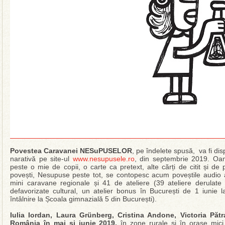
Povestea Caravanei NESuPUSELOR
, pe îndelete spusă, va fi disp
narativă pe site-ul
www.nesupusele.ro
, din septembrie 2019. Oamen
peste o mie de copii, o carte ca pretext, alte cărți de citit și de
povești, Nesupuse peste tot, se contopesc acum poveștile audio al
mini caravane regionale și 41 de ateliere (39 ateliere derulate
defavorizate cultural, un atelier bonus în București de 1 iunie
întâlnire la Școala gimnazială 5 din București).
Iulia Iordan, Laura Grünberg, Cristina Andone, Victoria Pătr
România în mai și iunie 2019,
în zone rurale și în orașe mici.