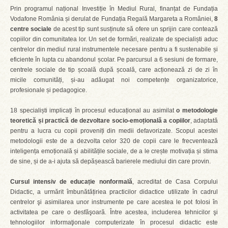
Prin programul național Investiție în Mediul Rural, finanțat de Fundația
Vodafone România și derulat de Fundația Regală Margareta a României,
8
centre sociale
de acest tip sunt susținute să ofere un sprijin care contează
copiilor din comunitatea lor. Un set de formări, realizate de specialiști aduc
centrelor din mediul rural instrumentele necesare pentru a fi sustenabile și
eficiente în lupta cu abandonul școlar. Pe parcursul a 6 sesiuni de formare,
centrele sociale de tip școală după școală, care acționează zi de zi în
micile comunități, și-au adăugat noi competențe organizatorice,
profesionale și pedagogice.
18 specialiști implicați în procesul educațional au asimilat
o metodologie
teoretică și practică de dezvoltare socio-emoțională a copiilor
, adaptată
pentru a lucra cu copii proveniți din medii defavorizate. Scopul acestei
metodologii este de a dezvolta celor 320 de copii care le frecventează
inteligența emoțională și abilitățile sociale, de a le crește motivația și stima
de sine, și de a-i ajuta să depășească barierele mediului din care provin.
Cursul intensiv de educație nonformală
, acreditat de Casa Corpului
Didactic, a urmărit îmbunătățiriea practicilor didactice utilizate în cadrul
centrelor şi asimilarea unor instrumente pe care acestea le pot folosi în
activitatea pe care o desfăşoară. Între acestea, includerea tehnicilor şi
tehnologiilor informaţionale computerizate în procesul didactic este