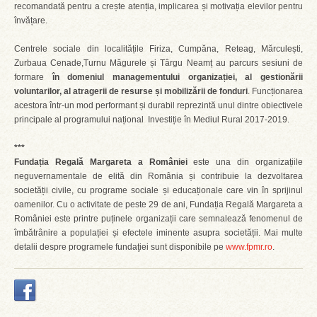
recomandată pentru a crește atenția, implicarea și motivația elevilor pentru
învățare.
Centrele sociale din localitățile Firiza, Cumpăna, Reteag, Mărculești,
Zurbaua Cenade,Turnu Măgurele și Târgu Neamț au parcurs sesiuni de
formare
în
domeniul managementului organizației, al gestionării
voluntarilor, al atragerii de resurse și mobilizării de fonduri
. Funcționarea
acestora într-un mod performant și durabil reprezintă unul dintre obiectivele
principale al programului național Investiție în Mediul Rural 2017-2019.
***
Fundația Regală Margareta a României
este una din organizațiile
neguvernamentale de elită din România și contribuie la dezvoltarea
societății civile, cu programe sociale și educaționale care vin în sprijinul
oamenilor. Cu o activitate de peste 29 de ani, Fundația Regală Margareta a
României este printre puținele organizații care semnalează fenomenul de
îmbătrânire a populației și efectele iminente asupra societății. Mai multe
detalii despre programele fundaţiei sunt disponibile pe
www.fpmr.ro
.