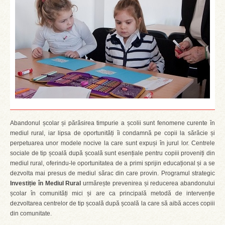
Abandonul școlar și părăsirea timpurie a școlii sunt fenomene curente în
mediul rural, iar lipsa de oportunități îi condamnă pe copii la sărăcie și
perpetuarea unor modele nocive la care sunt expuși în jurul lor. Centrele
sociale de tip școală după școală sunt esențiale pentru copiii proveniți din
mediul rural, oferindu-le oportunitatea de a primi sprijin educațional și a se
dezvolta mai presus de mediul sărac din care provin. Programul strategic
Investiție în Mediul Rural
urmărește prevenirea și reducerea abandonului
școlar în comunități mici și are ca principală metodă de intervenție
dezvoltarea centrelor de tip școală după școală la care să aibă acces copiii
din comunitate.