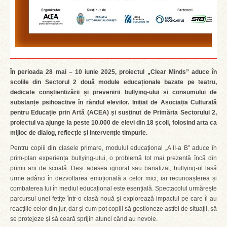
În perioada 28 mai – 10 iunie 2025, proiectul „Clear Minds” aduce în
școlile din Sectorul 2 două module educaționale bazate pe teatru,
dedicate conștientizării și prevenirii bullying-ului și consumului de
substanțe psihoactive în rândul elevilor. Inițiat de Asociația Culturală
pentru Educație prin Artă (ACEA) și susținut de Primăria Sectorului 2,
proiectul va ajunge la peste 10.000 de elevi din 18 școli, folosind arta ca
mijloc de dialog, reflecție și intervenție timpurie.
Pentru copiii din clasele primare, modulul educațional „A II-a B” aduce în
prim-plan experiența bullying-ului, o problemă tot mai prezentă încă din
primii ani de școală. Deși adesea ignorat sau banalizat, bullying-ul lasă
urme adânci în dezvoltarea emoțională a celor mici, iar recunoașterea și
combaterea lui în mediul educațional este esențială. Spectacolul urmărește
parcursul unei fetițe într-o clasă nouă și explorează impactul pe care îl au
reacțiile celor din jur, dar și cum pot copiii să gestioneze astfel de situații, să
se protejeze și să ceară sprijin atunci când au nevoie.