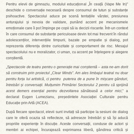
Pentru elevii de gimnaziu, modulul educațional „În ceață (Vape Me In)”
deschide o conversație necesară despre consumul de tutun și substanțe
psihoactive. Spectacolul aduce pe scenă tentațiile vârstei, presiunea
anturajului și nevoia de validare, punând accent pe mecanismele
emoționale care îi pot împinge pe copii să ia decizii riscante. Într-un context
în care consumul de substanțe periculoase devin tot mai frecvent în rândul
adolescenților, intervențiile timpurii, bazate pe empatie și dialog, pot
reprezenta diferența dintre curiozitate și comportament de risc. Mesajul
spectacolului nu e moralizator, ci uman, cu accent pe înțelegere și alegere
conștientă.
„S
pectacole de teatru pentru o generație mai conștientă – asta ne-am dorit
să construim prin proiectul „Clear Minds”. Am ales limbajul teatral nu doar
pentru forța lui artistică, ci pentru puterea de a pune în mișcare gânduri,
întrebări și conversații. Mulțumim Primăriei Sectorului 2 pentru că sprijină
acest demers esențial pentru dezvoltarea sănătoasă a celor mici
,” a
declarat Eugen Lumezianu, președintele Asociației Culturale pentru
Educație prin Artă (ACEA).
După fiecare spectacol, elevii sunt invitați să participe la sesiuni de dialog
care le oferă ocazia să reflecteze, să adreseze întrebări și să își aducă
propriile experiențe în discuție. Aceste conversații, conduse de actori și
membri ai echipei, încurajează exprimarea liberă, gândirea critică și