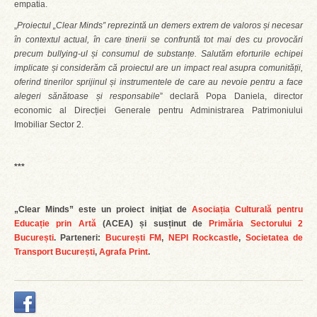
empatia.
„
Proiectul „Clear Minds” reprezintă un demers extrem de valoros și necesar
în contextul actual, în care tinerii se confruntă tot mai des cu provocări
precum bullying-ul și consumul de substanțe. Salutăm eforturile echipei
implicate și considerăm că proiectul are un impact real asupra comunității,
oferind tinerilor sprijinul și instrumentele de care au nevoie pentru a face
alegeri sănătoase și responsabile
” declară Popa Daniela, director
economic al Direcției Generale pentru Administrarea Patrimoniului
Imobiliar Sector 2.
***
„Clear Minds” este un proiect inițiat de
Asociația Culturală pentru
Educație prin Artă
(ACEA) și susținut de
Primăria Sectorului 2
București
. Parteneri:
București FM
,
NEPI Rockcastle
,
Societatea de
Transport București
,
Agrafa Print
.