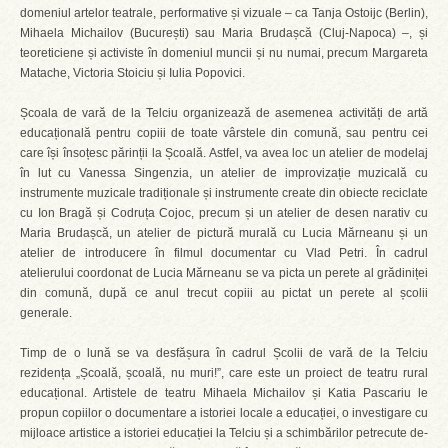
domeniul artelor teatrale, performative și vizuale – ca Tanja Ostoijc (Berlin),
Mihaela Michailov (București) sau Maria Brudașcă (Cluj-Napoca) –, și
teoreticiene și activiste în domeniul muncii și nu numai, precum Margareta
Matache, Victoria Stoiciu și Iulia Popovici.
Școala de vară de la Telciu organizează de asemenea activități de artă
educațională pentru copiii de toate vârstele din comună, sau pentru cei
care își însoțesc părinții la Școală. Astfel, va avea loc un atelier de modelaj
în lut cu Vanessa Singenzia, un atelier de improvizație muzicală cu
instrumente muzicale tradiționale și instrumente create din obiecte reciclate
cu Ion Bragă și Codruța Cojoc, precum și un atelier de desen narativ cu
Maria Brudașcă, un atelier de pictură murală cu Lucia Mărneanu și un
atelier de introducere în filmul documentar cu Vlad Petri. În cadrul
atelierului coordonat de Lucia Mărneanu se va picta un perete al grădiniței
din comună, după ce anul trecut copiii au pictat un perete al școlii
generale.
Timp de o lună se va desfășura în cadrul Școlii de vară de la Telciu
rezidența „Școală, școală, nu muri!”, care este un proiect de teatru rural
educațional. Artistele de teatru Mihaela Michailov și Katia Pascariu le
propun copiilor o documentare a istoriei locale a educației, o investigare cu
mijloace artistice a istoriei educației la Telciu și a schimbărilor petrecute de-