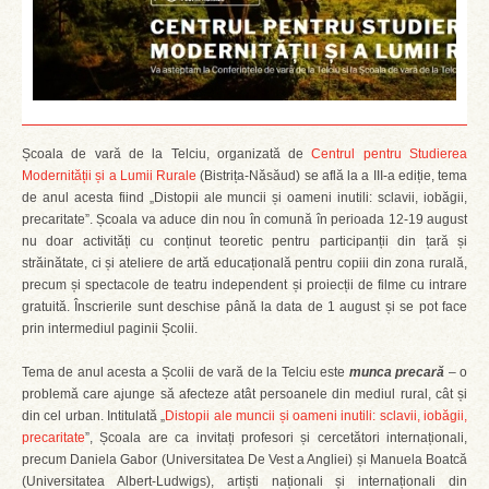
Școala de vară de la Telciu, organizată de
Centrul pentru Studierea
Modernității și a Lumii Rurale
(Bistrița-Năsăud) se află la a III-a ediție, tema
de anul acesta fiind „Distopii ale muncii și oameni inutili: sclavii, iobăgii,
precaritate”. Școala va aduce din nou în comună în perioada 12-19 august
nu doar activități cu conținut teoretic pentru participanții din țară și
străinătate, ci și ateliere de artă educațională pentru copiii din zona rurală,
precum și spectacole de teatru independent și proiecții de filme cu intrare
gratuită. Înscrierile sunt deschise până la data de 1 august și se pot face
prin intermediul paginii Școlii.
Tema de anul acesta a Școlii de vară de la Telciu este
munca precară
– o
problemă care ajunge să afecteze atât persoanele din mediul rural, cât și
din cel urban. Intitulată „
Distopii ale muncii și oameni inutili: sclavii, iobăgii,
precaritate
”, Școala are ca invitați profesori și cercetători internaționali,
precum Daniela Gabor (Universitatea De Vest a Angliei) și Manuela Boatcă
(Universitatea Albert-Ludwigs), artiști naționali și internaționali din