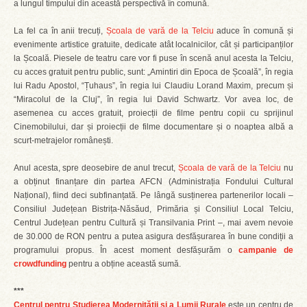
a lungul timpului din această perspectivă în comună.
La fel ca în anii trecuți,
Școala de vară de la Telciu
aduce în comună și
evenimente artistice gratuite, dedicate atât localnicilor, cât și participanților
la Școală. Piesele de teatru care vor fi puse în scenă anul acesta la Telciu,
cu acces gratuit pentru public, sunt: „Amintiri din Epoca de Școală”, în regia
lui Radu Apostol, “Țuhaus”, în regia lui Claudiu Lorand Maxim, precum și
“Miracolul de la Cluj”, în regia lui David Schwartz. Vor avea loc, de
asemenea cu acces gratuit, proiecții de filme pentru copii cu sprijinul
Cinemobilului, dar și proiecții de filme documentare și o noaptea albă a
scurt-metrajelor românești.
Anul acesta, spre deosebire de anul trecut,
Școala de vară de la Telciu
nu
a obținut finanțare din partea AFCN (Administrația Fondului Cultural
Național), fiind deci subfinanțată. Pe lângă susținerea partenerilor locali –
Consiliul Județean Bistrița-Năsăud, Primăria și Consiliul Local Telciu,
Centrul Județean pentru Cultură și Transilvania Print –, mai avem nevoie
de 30.000 de RON pentru a putea asigura desfășurarea în bune condiții a
programului propus. În acest moment desfășurăm o
campanie de
crowdfunding
pentru a obține această sumă.
***
Centrul pentru Studierea Modernității și a Lumii Rurale
este un centru de