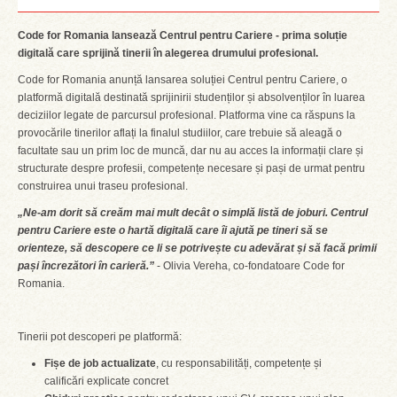
Code for Romania lansează Centrul pentru Cariere - prima soluție
digitală care sprijină tinerii în alegerea drumului profesional.
Code for Romania anunță lansarea soluției Centrul pentru Cariere, o
platformă digitală destinată sprijinirii studenților și absolvenților în luarea
deciziilor legate de parcursul profesional. Platforma vine ca răspuns la
provocările tinerilor aflați la finalul studiilor, care trebuie să aleagă o
facultate sau un prim loc de muncă, dar nu au acces la informații clare și
structurate despre profesii, competențe necesare și pași de urmat pentru
construirea unui traseu profesional.
„Ne-am dorit să creăm mai mult decât o simplă listă de joburi. Centrul
pentru Cariere este o hartă digitală care îi ajută pe tineri să se
orienteze, să descopere ce li se potrivește cu adevărat și să facă primii
pași încrezători în carieră.”
- Olivia Vereha, co-fondatoare Code for
Romania.
Tinerii pot descoperi pe platformă:
Fișe de job actualizate
, cu responsabilități, competențe și
calificări explicate concret