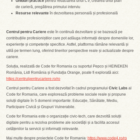
Ghiduri practice
pentru redactarea unui CV, crearea unui plan
de carieră, pregătirea primului interviu
Resurse relevante
în dezvoltarea personală și profesională
Centrul pentru Cariere
este în continuă dezvoltare și se bazează pe
contribuțiile profesioniștilor care pot adăuga informații despre domeniile lor,
experiențe și competențe specifice. Astfel, platforma rămâne relevantă și
utilă pe termen lung, oferind tinerilor perspective reale și actualizate despre
cariere.
Soluția, realizată de Code for Romania cu suportul Pepco și HEINEKEN
România, Lidl România și Fundația Orange, poate fi explorată aici:
https://centrulpentrucariere.ro/ro
Centrul pentru Cariere a fost dezvoltat în cadrul programului
Civic Labs
al
Code for Romania, care explorează probleme sociale reale și propune
soluții digitale în 5 domenii importante: Educație, Sănătate, Mediu,
Participare Civică și Grupuri Vulnerabile.
Code for Romania este o organizație civic-tech, care dezvoltă soluții
digitale pentru a rezolva probleme ale societății și a facilita accesul
cetățenilor la servicii și informații relevante.
Mai multe despre proiectele Code for Romania:
https://www.code4.ro/ro