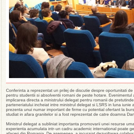
Conferinta a reprezentat un prilej de discutie despre oportunitati de
pentru studentii si absolventii romani de peste hotare. Evenimentul 
implicarea directa a ministrului delegat pentru romanii de pretutinden
parteneriatului incheiat intre ministrul delegat si LSRS in luna iuni
prezenta unui numar important de firme cu potential ofertant la bur
studiat in afara granitelor si a fost reprezentat de catre doamna Da
Ministrul delegat a subliniat importanta promovarii unei resurse um
experienta acumulata intr-un cadru academic international poate g
afaceri din Romania. De asemenea, a incurajat dezvoltarea colaborar