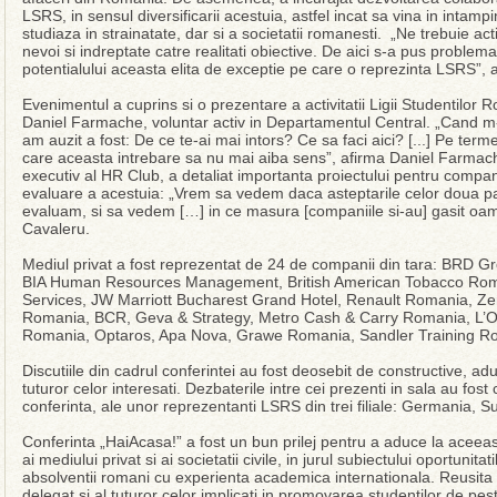
LSRS, in sensul diversificarii acestuia, astfel incat sa vina in intamp
studiaza in strainatate, dar si a societatii romanesti. „Ne trebuie acti
nevoi si indreptate catre realitati obiective. De aici s-a pus problem
potentialului aceasta elita de exceptie pe care o reprezinta LSRS”, a
Evenimentul a cuprins si o prezentare a activitatii Ligii Studentilor 
Daniel Farmache, voluntar activ in Departamentul Central. „Cand m-a
am auzit a fost: De ce te-ai mai intors? Ce sa faci aici? [...] Pe ter
care aceasta intrebare sa nu mai aiba sens”, afirma Daniel Farma
executiv al HR Club, a detaliat importanta proiectului pentru compa
evaluare a acestuia: „Vrem sa vedem daca asteptarile celor doua parti 
evaluam, si sa vedem […] in ce masura [companiile si-au] gasit oam
Cavaleru.
Mediul privat a fost reprezentat de 24 de companii din tara: BRD G
BIA Human Resources Management, British American Tobacco Ro
Services, JW Marriott Bucharest Grand Hotel, Renault Romania, Ze
Romania, BCR, Geva & Strategy, Metro Cash & Carry Romania, L’
Romania, Optaros, Apa Nova, Grawe Romania, Sandler Training R
Discutiile din cadrul conferintei au fost deosebit de constructive, a
tuturor celor interesati. Dezbaterile intre cei prezenti in sala au fost
conferinta, ale unor reprezentanti LSRS din trei filiale: Germania, S
Conferinta „HaiAcasa!” a fost un bun prilej pentru a aduce la aceeasi 
ai mediului privat si ai societatii civile, in jurul subiectului oportunita
absolventii romani cu experienta academica internationala. Reusita e
delegat si al tuturor celor implicati in promovarea studentilor de pes