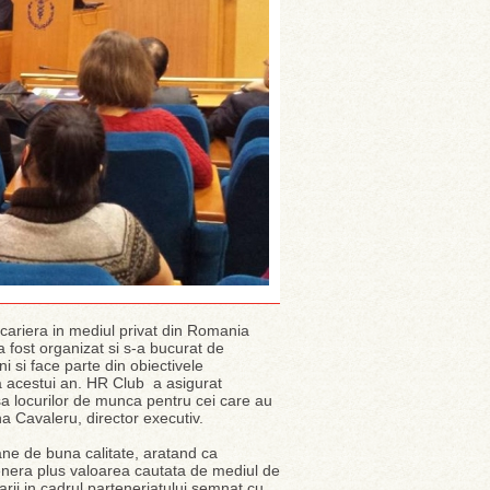
 cariera in mediul privat din Romania
a fost organizat si s-a bucurat de
i si face parte din obiectivele
e a acestui an. HR Club a asigurat
sa locurilor de munca pentru cei care au
na Cavaleru, director executiv.
ane de buna calitate, aratand ca
enera plus valoarea cautata de mediul de
ii in cadrul parteneriatului semnat cu