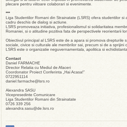
plecare pentru viitoare colaborari si evenimente.
***
Liga Studentilor Romani din Strainatate (LSRS) ofera studentilor si
cadru deschis de dialog si actiune.
LSRS promoveaza initiativa, profesionalismul si solidaritatea membri
Romaniei, si o atitudine pozitiva fata de perspectivele reorientarii lor
Obiectivul principal al LSRS este de a apara si promova drepturile s
sociale, civice si culturale ale membrilor sai, precum si de a sprijini
LSRS este o organizatie neguvernamentala, apolitica si echidistanta
Contact
Daniel FARMACHE
Director Relatia cu Mediul de Afaceri
Coordonator Proiect Conferinta „Hai Acasa!”
0722951114
daniel.farmache@lsrs.ro
Alexandra SASU
Vicepresedinte Comunicare
Liga Studentilor Romani din Strainatate
0726 339 256
alexandra.sasu@de.lsrs.ro