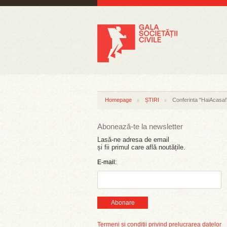
Homepage
ȘTIRI
Conferinta "HaiAcasa!":
Abonează-te la newsletter
Lasă-ne adresa de email
și fii primul care află noutățile.
E-mail:
Abonare
Termeni și condiții privind prelucrarea datelor