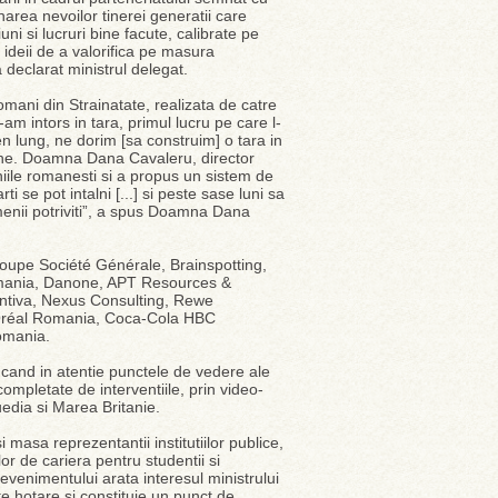
inarea nevoilor tinerei generatii care
uni si lucruri bine facute, calibrate pe
a ideii de a valorifica pe masura
 declarat ministrul delegat.
Romani din Strainatate, realizata de catre
m intors in tara, primul lucru pe care l-
men lung, ne dorim [sa construim] o tara in
che. Doamna Dana Cavaleru, director
niile romanesti si a propus un sistem de
se pot intalni [...] si peste sase luni sa
enii potriviti”, a spus Doamna Dana
roupe Société Générale, Brainspotting,
mania, Danone, APT Resources &
ntiva, Nexus Consulting, Rewe
Oréal Romania, Coca-Cola HBC
omania.
ducand in atentie punctele de vedere ale
 completate de interventiile, prin video-
uedia si Marea Britanie.
masa reprezentantii institutiilor publice,
tilor de cariera pentru studentii si
venimentului arata interesul ministrului
te hotare si constituie un punct de