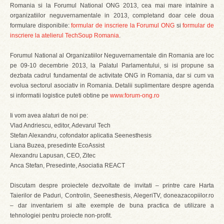
Romania si la Forumul National ONG 2013, cea mai mare intalnire a
organizatiilor neguvernamentale in 2013, completand doar cele doua
formulare disponibile:
formular de inscriere la Forumul ONG
si
formular de
inscriere la atelierul TechSoup Romania
.
Forumul National al Organizatiilor Neguvernamentale din Romania are loc
pe 09-10 decembrie 2013, la Palatul Parlamentului, si isi propune sa
dezbata cadrul fundamental de activitate ONG in Romania, dar si cum va
evolua sectorul asociativ in Romania. Detalii suplimentare despre agenda
si informatii logistice puteti obtine pe
www.forum-ong.ro
Ii vom avea alaturi de noi pe:
Vlad Andriescu, editor, Adevarul Tech
Stefan Alexandru, cofondator aplicatia Seenesthesis
Liana Buzea, presedinte EcoAssist
Alexandru Lapusan, CEO, Zitec
Anca Stefan, Presedinte, Asociatia REACT
Discutam despre proiectele dezvoltate de invitati – printre care Harta
Taierilor de Paduri, Controlin, Seenesthesis, AlegeriTV, doneazacopiilor.ro
– dar inventariem si alte exemple de buna practica de utilizare a
tehnologiei pentru proiecte non-profit.