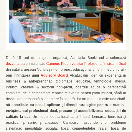
După 15 ani de creștere organică, Asociația BookLand accelerează
dezvoltarea
primului său
Campus Preuniversitar Profesional în sistem Dual
din satul argeșean Vulturești - un proiect educațional unic în mediul rural -
prin
înființarea unui
Advisory Board
. Alcătuit din lideri cu experiență în
business & antreprenoriat, diplomație, educație, tehnologie, media,
industrii creative & sectorul non-profit, boardul aduce o perspectivă
completă, de la competențe tehnice relevante pentru piața muncii, până la
dezvoltare personală și orientare în carieră. Iar misiunea sa este una clară:
să contribuie cu soluții aplicate și direcții strategice pentru a susține
învățământul profesional dual, precum și accesibilizarea educației de
calitate la sat
. Un model educațional care îmbină formarea teoretică și
practică (
și carte, și meserie
), Campusul răspunde unor probleme
sistemice: inegalitate socială, lipsa competențelor reale, lipsa de