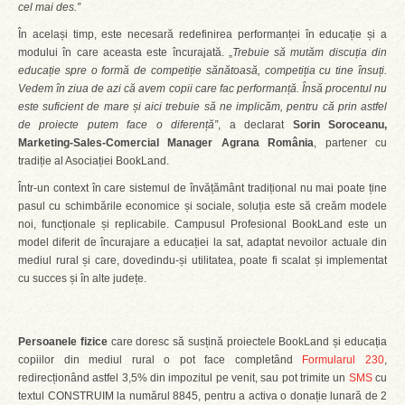
cel mai des.”
În același timp, este necesară redefinirea performanței în educație și a
modului în care aceasta este încurajată. „
Trebuie să mutăm discuția din
educație spre o formă de competiție sănătoasă, competiția cu tine însuți.
Vedem în ziua de azi că avem copii care fac performanță. Însă procentul nu
este suficient de mare și aici trebuie să ne implicăm, pentru că prin astfel
de proiecte putem face o diferență”
, a declarat
Sorin Soroceanu,
Marketing-Sales-Comercial Manager Agrana România
, partener cu
tradiție al Asociației BookLand.
Într-un context în care sistemul de învățământ tradițional nu mai poate ține
pasul cu schimbările economice și sociale, soluția este să creăm modele
noi, funcționale și replicabile. Campusul Profesional BookLand este un
model diferit de încurajare a educației la sat, adaptat nevoilor actuale din
mediul rural și care, dovedindu-și utilitatea, poate fi scalat și implementat
cu succes și în alte județe.
Persoanele fizice
care doresc să susțină proiectele BookLand și educația
copiilor din mediul rural o pot face completând
Formularul 230
,
redirecționând astfel 3,5% din impozitul pe venit, sau pot trimite un
SMS
cu
textul CONSTRUIM la numărul 8845, pentru a activa o donație lunară de 2