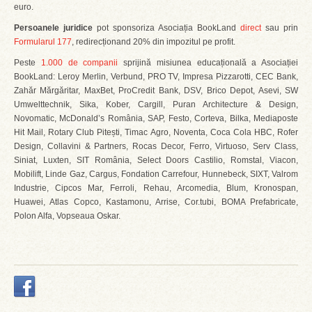
euro.
Persoanele juridice
pot sponsoriza Asociația BookLand
direct
sau prin
Formularul 177
, redirecționand 20% din impozitul pe profit.
Peste
1.000 de companii
sprijină misiunea educațională a Asociației
BookLand: Leroy Merlin, Verbund, PRO TV, Impresa Pizzarotti, CEC Bank,
Zahăr Mărgăritar, MaxBet, ProCredit Bank, DSV, Brico Depot, Asevi, SW
Umwelttechnik, Sika, Kober, Cargill, Puran Architecture & Design,
Novomatic, McDonald’s România, SAP, Festo, Corteva, Bilka, Mediaposte
Hit Mail, Rotary Club Pitești, Timac Agro, Noventa, Coca Cola HBC, Rofer
Design, Collavini & Partners, Rocas Decor, Ferro, Virtuoso, Serv Class,
Siniat, Luxten, SIT România, Select Doors Castilio, Romstal, Viacon,
Mobilift, Linde Gaz, Cargus, Fondation Carrefour, Hunnebeck, SIXT, Valrom
Industrie, Cipcos Mar, Ferroli, Rehau, Arcomedia, Blum, Kronospan,
Huawei, Atlas Copco, Kastamonu, Arrise, Cor.tubi, BOMA Prefabricate,
Polon Alfa, Vopseaua Oskar.