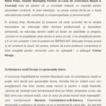
Mihai Popa, Deputy Managing Partner la Casa de Avocatură Mușat &
Asociații
este de părere că „
o societate integră, cu aspirații pentru
dezvoltare continuă, în plan ideologic, nu poate exista decât pe o bază
educaționala solidă, construită cu responsabilitate și perseverență
”.
În același timp, BookLand își propune să mute accentul de la simpla
transmitere de informații către formare profesională și dezvoltare
personală, iar educația devine astfel un factor de stabilitate și progres:
„
Școala nu te pregătește doar pentru a avea un job, ci te pregătește pentru
a fi un om complet. Cred în puterea lui ÎMPREUNĂ. Educația începe acasă
și se continuă la clasă. De aceea, trebuie să avem profesori competenți și
bine pregătiți pentru vremurile care ne așteaptă.”,
a adăugat
Corina
Neagu
.
Schimbarea reală începe cu generațiile tinere
O concluzie împărtășită de membrii Boardului este că schimbarea reală nu
poate veni decât prin generațiile tinere, formate într-un sistem care să-i
pregătească mai bine pentru piața muncii și pentru o viață împlinită,
„
dincolo de strategii care funcționează doar pe hârtie, programe scrise, dar
fără sens sau valoare reală, care te aduc pe piața muncii total nepregătit”
,
cum menționează
Mariana Constatinescu-Brădescu
. Experiența
personală a motivat-o să repare ce nu a funcționat în cazul său: „
Eu am fost