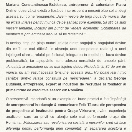
Mariana Constantinescu-Brădescu, antreprenor & cofondator Piatra
Online
, observă că există o lipsă de interes pentru meserii blue collar, deși
acestea sunt bine remunerate: „
Avem nevoie de
forță nouă de muncă, dar
nu există interes pentru munca de pe șantier, spre exemplu. Să știți că sunt
meserii tentante, inclusiv din punct de vedere economic. Schimbarea de
mentalitate prin educație trebuie să fie temeinică.”
În același timp, pe piața muncii, relația dintre angajați și angajatori devine
din ce în ce mai dificilă. În absența unor competențe reale și a unei
înțelegeri clare a rolului profesional, integrarea în mediul de lucru devine
problematică, iar așteptările sunt adesea nerealiste de ambele părți.
„
Angajații și angajatorii nu se mai înțeleg deloc. Niciodată, în 35 de ani de
muncă, nu am văzut această tensiune, aceasta ură... Nu poate ieși nimic
sănătos dintr-o relație construită pe neîncredere
.”, a declarat
George
Butunoiu, antreprenor, expert al industriei de recrutare și fondator al
primei firme de executive search din România.
O perspectivă importantă și un exemplu de bune practici a fost împărtășit
de
antreprenorul în educație & comunicare Felix Tătaru, din perspectiva
de
președinte al Institutului pentru Orașe Vizionare
, având experiența
analizelor care au privit cu atenție cele mai performante orașe din
România:
„Valorizarea sau revalorizarea socială a meseriilor cred că face
diferența pentru performanța unei comunități. Și separarea acestora e