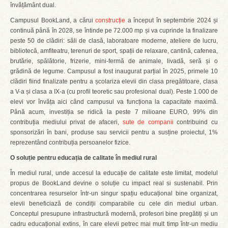
învățământ dual.
Campusul BookLand, a cărui
construcție
a început în septembrie 2024 și
continuă până în 2028, se întinde pe 72.000 mp și va cuprinde la finalizare
peste 50 de clădiri: săli de clasă, laboratoare moderne, ateliere de lucru,
bibliotecă, amfiteatru, terenuri de sport, spații de relaxare, cantină, cafenea,
brutărie, spălătorie, frizerie, mini-fermă de animale, livadă, seră și o
grădină de legume. Campusul a fost inaugurat parțial în 2025, primele 10
clădiri fiind finalizate pentru a școlariza elevii din clasa pregătitoare, clasa
a V-a și clasa a IX-a (cu profil teoretic sau profesional dual). Peste 1.000 de
elevi vor învăța aici când campusul va funcționa la capacitate maximă.
Până acum, investiția se ridică la peste 7 milioane EURO, 99% din
contribuția mediului privat de afaceri,
sute de companii
contribuind cu
sponsorizări în bani, produse sau servicii pentru a susține proiectul, 1%
reprezentând contribuția persoanelor fizice.
O soluție pentru educația de calitate în mediul rural
În mediul rural, unde accesul la educație de calitate este limitat, modelul
propus de BookLand devine o soluție cu impact real si sustenabil. Prin
concentrarea resurselor într-un singur spațiu educațional bine organizat,
elevii beneficiază de condiții comparabile cu cele din mediul urban.
Conceptul presupune infrastructură modernă, profesori bine pregătiți și un
cadru educațional extins, în care elevii petrec mai mult timp într-un mediu