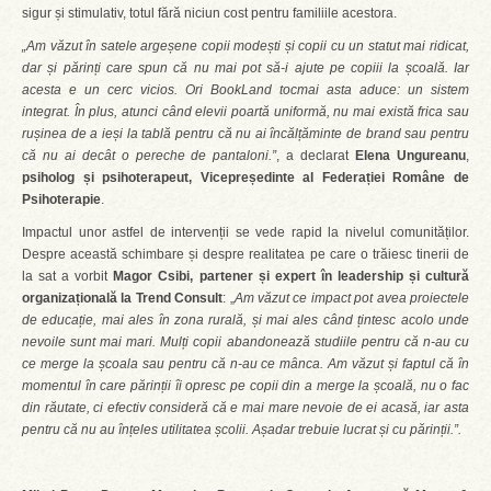
sigur și stimulativ, totul fără niciun cost pentru familiile acestora.
„Am văzut în satele argeșene copii modești și copii cu un statut mai ridicat,
dar și părinți care spun că nu mai pot să-i ajute pe copiii la școală. Iar
acesta e un cerc vicios. Ori BookLand tocmai asta aduce: un sistem
integrat. În plus, atunci când elevii poartă uniformă, nu mai există frica sau
rușinea de a ieși la tablă pentru că nu ai încălțăminte de brand sau pentru
că nu ai decât o pereche de pantaloni.”
, a declarat
Elena Ungureanu
,
psiholog și psihoterapeut, Vicepreședinte al Federației Române de
Psihoterapie
.
Impactul unor astfel de intervenții se vede rapid la nivelul comunităților.
Despre această schimbare și despre realitatea pe care o trăiesc tinerii de
la sat a vorbit
Magor Csibi, partener și expert în leadership și cultură
organizațională la Trend Consult
: „
Am văzut ce impact pot avea proiectele
de educație, mai ales în zona rurală, și mai ales când țintesc acolo unde
nevoile sunt mai mari. Mulți copii abandonează studiile pentru că n-au cu
ce merge la școala sau pentru că n-au ce mânca. Am văzut și faptul că în
momentul în care părinții îi opresc pe copii din a merge la școală, nu o fac
din răutate, ci efectiv consideră că e mai mare nevoie de ei acasă, iar asta
pentru că nu au înțeles utilitatea școlii. Așadar trebuie lucrat și cu părinții.”.