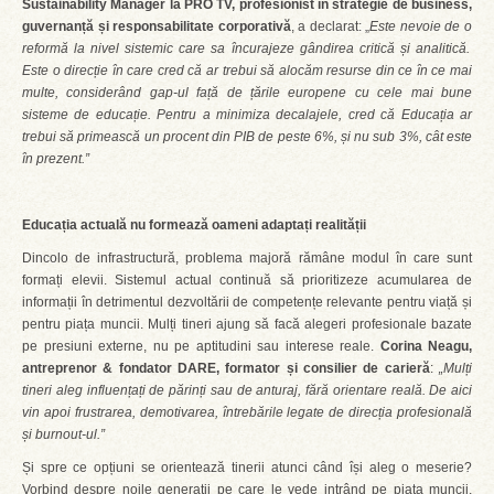
Sustainability Manager la PRO TV
, profesionist în strategie de business,
guvernanță și responsabilitate corporativă
, a declarat: „
Este nevoie de o
reformă la nivel sistemic care sa încurajeze gândirea critică și analitică.
Este o direcție în care cred că ar trebui să alocăm resurse din ce în ce mai
multe, considerând gap-ul față de țările europene cu cele mai bune
sisteme de educație. Pentru a minimiza decalajele, cred că Educația ar
trebui să primească un procent din PIB de peste 6%, și nu sub 3%, cât este
în prezent.”
Educația actuală nu formează oameni adaptați realității
Dincolo de infrastructură, problema majoră rămâne modul în care sunt
formați elevii. Sistemul actual continuă să prioritizeze acumularea de
informații în detrimentul dezvoltării de competențe relevante pentru viață și
pentru piața muncii. Mulți tineri ajung să facă alegeri profesionale bazate
pe presiuni externe, nu pe aptitudini sau interese reale.
Corina Neagu,
antreprenor & fondator DARE, formator și consilier de carieră
:
„Mulți
tineri aleg influențați de părinți sau de anturaj, fără orientare reală. De aici
vin apoi frustrarea, demotivarea, întrebările legate de direcția profesional
ă
și burnout-ul.”
Și spre ce opțiuni se orientează tinerii atunci când își aleg o meserie?
Vorbind despre noile generații pe care le vede intrând pe piața muncii,