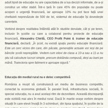
adult lipsit de educație nu are capacitatea de a lua decizii informate, de a-și
construi un viitor stabil. Într-o țară în care 45% din populație nu poate
acoperi o urgență financiară, iar aproape 10% nu pot face față unei
cheltuieli neprevăzute de 500 de lei, sistemul de educație își dovedește
carențele.
Vorbind despre realitatea întâlnită atât în studiile derulate, cât și pe teren,
inclusiv în școlile cu care a colaborat pentru proiecte de educație
financiară,
Alexandru Chirilă, CEO Profit Point & trainer de educație
financiară
, declară: „
În școli, nu există spațiu pentru educație financiară.
Este un cerc vicios din care, din păcate, generațiile actuale vor ieși de pe
băncile școlii nepregătite. Vedem cum elevi de clasa a 10-a sau a 11-a nu
știu să calculeze lucruri simple, precum dobânda compusă, deși au bani pe
mână. Traiectoria spre faliment e aproape sigură.”
Educația din mediul rural nu e deloc competitivă
România a reușit să construiască un mediu de business competitiv,
conectat la economia globală. În paralel însă, infrastructura socială, în
special educația, nu a avut același ritm de dezvoltare. Această discrepanță
este vizibilă mai ales în mediul rural. Dacă în marile orașe vorbim despre
situații în care elevii învață în 3 schimburi, din lipsa spațiului, în școlile de la