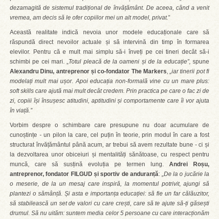
dezamagită de sistemul tradițional de învățământ. De aceea, când a venit
vremea, am decis să le ofer copiilor mei un alt model, privat.
”
Această realitate indică nevoia unor modele educaționale care să
răspundă direct nevoilor actuale și să intervină din timp în formarea
elevilor. Pentru că e mult mai simplu să-i înveți pe cei tineri decât să-i
schimbi pe cei mari. „
Totul pleacă de la oameni și de la educație”,
spune
Alexandru Dinu, antreprenor și co-fondator The Markers
,
„iar tinerii pot fi
modelați mult mai ușor. Apoi educația non-formală vine cu un mare plus:
soft skills care ajut
ă mai mult decât credem. Prin practica pe care o fac zi de
zi, copiii își însușesc atitudini, aptitudini și comportamente care îi vor ajuta
în viață.”
Vorbim despre o schimbare care presupune nu doar acumulare de
cunoștințe - un pilon la care, cel puțin în teorie, prin modul în care a fost
structurat învățământul până acum, ar trebui să avem rezultate bune - ci și
la dezvoltarea unor obiceiuri și mentalități sănătoase, cu respect pentru
muncă, care să susțină evoluția pe termen lung.
Andrei Roșu,
antreprenor, fondator FILGUD și sportiv de anduranță
:
„De la o jucărie la
o meserie, de la un mesaj care inspiră, la momentul potrivit, ajungi să
plantezi o sămânță. Și asta e importanța educației: să fie un far călăuzitor,
să stabilească un set de valori cu care crești, care să te ajute să-ți găsești
drumul. Să nu uităm: suntem media celor 5 persoane cu care interacționăm