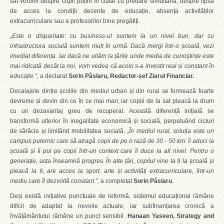
sat vorbim despre copii puțini în clase cu predare simultană, despre lipsa
de acces la condiții decente de educație, absența activităților
extracurriculare sau a profesorilor bine pregătiți.
„Este o disparitate: cu business-ul suntem la un nivel bun, dar cu
infrastructura socială suntem mult în urmă. Dacă mergi într-o școală, vezi
imediat diferența. Iar dacă
ne uităm la țările unde media de cunoștințe este
mai ridicată decât la noi, vom vedea că acolo s-a investit real și constant în
educație.
”
,
a declarat
Sorin Pâslaru, Redactor-șef Ziarul Financiar.
Decalajele dintre școlile din mediul urban și din rural se formează foarte
devreme și devin din ce în ce mai mari, iar copiii de la sat pleacă la drum
cu un dezavantaj greu de recuperat. Această diferență inițială se
transformă ulterior în inegalitate economică și socială, perpetuând cicluri
de sărăcie și limitând mobilitatea socială.
„În mediul rural, soluția este un
campus puternic care să atragă copii de pe o rază de 30 - 50 km: îi aduci la
școală și îi pui pe copii într-un context care îi duce la alt nivel. Pentru o
generație, asta înseamnă progres. În alte țări, copilul vine la 9 la școală și
pleacă la 6, are acces la sport, arte și activități extracurriculare, într-un
mediu care îl dezvoltă constant.”,
a completat
Sorin Pâslaru
.
Deși există inițiative punctuale de reformă, sistemul educațional rămâne
dificil de adaptat la nevoile actuale, iar subfinanțarea cronică a
învățământului rămâne un punct sensibil.
Hanaan Yaseen,
Strategy and