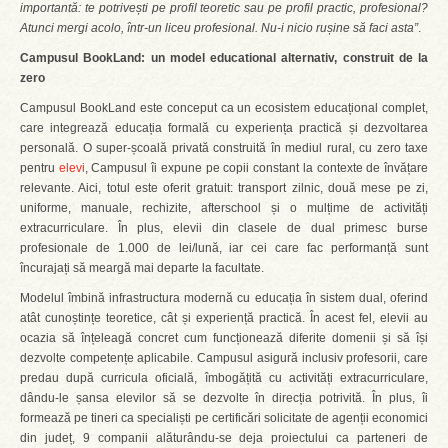
importantă: te potrivești pe profil teoretic sau pe profil practic, profesional?
Atunci mergi acolo,
într-un liceu profesional.
Nu-i nicio rușine să faci asta”
.
Campusul BookLand: un model educational alternativ, construit de la
zero
Campusul BookLand este conceput ca un ecosistem educațional complet,
care integrează educația formală cu experiența practică și dezvoltarea
personală. O super-școală privată construită în mediul rural, cu zero taxe
pentru
elevi
, Campusul îi expune pe copii constant la contexte de învățare
relevante. Aici, totul este oferit gratuit: transport zilnic, două mese pe zi,
uniforme, manuale, rechizite, afterschool și o mulțime de activități
extracurriculare. În plus, elevii din clasele de dual primesc burse
profesionale de 1.000 de lei/lună, iar cei care fac performanță sunt
încurajați să meargă mai departe la facultate.
Modelul îmbină infrastructura modernă cu educația în sistem dual, oferind
atât cunoștințe teoretice, cât și experiență practică. În acest fel, elevii au
ocazia să înțeleagă concret cum funcționează diferite domenii și să își
dezvolte competențe aplicabile. Campusul asigură inclusiv profesorii, care
predau după curricula oficială, îmbogățită cu activități extracurriculare,
dându-le șansa elevilor să se dezvolte în direcția potrivită. În plus, îi
formează pe tineri ca specialiști pe certificări solicitate de agenții economici
din județ, 9 companii alăturându-se deja proiectului ca parteneri de