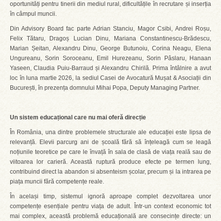
oportunități pentru tinerii din mediul rural, dificultățile în recrutare și inserția
în câmpul muncii.
Din Advisory Board fac parte Adrian Stanciu, Magor Csibi, Andrei Roșu,
Felix Tătaru, Dragoș Lucian Dinu, Mariana Constantinescu-Brădescu,
Marian Șeitan, Alexandru Dinu, George Butunoiu, Corina Neagu, Elena
Ungureanu, Sorin Soroceanu, Emil Hurezeanu, Sorin Pâslaru, Hanaan
Yaseen, Claudia Puiu-Barraud și Alexandru Chirilă. Prima întâlnire a avut
loc în luna martie 2026, la sediul Casei de Avocatură Mușat & Asociații din
București, în prezența domnului Mihai Popa, Deputy Managing Partner.
Un sistem educațional care nu mai oferă direcție
În România, una dintre problemele structurale ale educației este lipsa de
relevanță. Elevii parcurg ani de școală fără să înțeleagă cum se leagă
noțiunile teoretice pe care le învață în sala de clasă de viața reală sau de
viitoarea lor carieră. Această ruptură produce efecte pe termen lung,
contribuind direct la abandon si absenteism școlar, precum și la intrarea pe
piața muncii fără competențe reale.
În același timp, sistemul ignoră aproape complet dezvoltarea unor
competențe esențiale pentru viața de adult. Într-un context economic tot
mai complex, această problemă educațională are consecințe directe: un