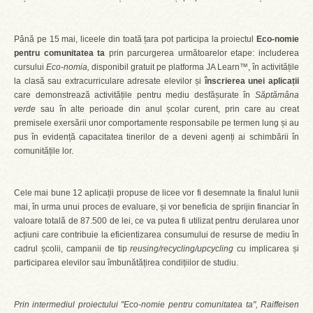
Până pe 15 mai, liceele din toată țara pot participa la proiectul
Eco-nomie
pentru comunitatea ta
prin parcurgerea următoarelor etape: includerea
cursului
Eco-nomia,
disponibil gratuit pe platforma JA Learn™, în activitățile
la clasă sau extracurriculare adresate elevilor și
înscrierea unei aplicații
care demonstrează activitățile pentru mediu desfășurate în
Săptămâna
verde
sau în alte perioade din anul școlar curent, prin care au creat
premisele exersării unor comportamente responsabile pe termen lung și au
pus în evidență capacitatea tinerilor de a deveni agenți ai schimbării în
comunitățile lor.
Cele mai bune 12 aplicații propuse de licee vor fi desemnate la finalul lunii
mai, în urma unui proces de evaluare, și vor beneficia de sprijin financiar în
valoare totală de 87.500 de lei, ce va putea fi utilizat pentru derularea unor
acțiuni care contribuie la eficientizarea consumului de resurse de mediu în
cadrul școlii, campanii de tip
reusing/recycling/upcycling
cu implicarea și
participarea elevilor sau îmbunătățirea condițiilor de studiu.
Prin intermediul proiectului "Eco-nomie pentru comunitatea ta", Raiffeisen