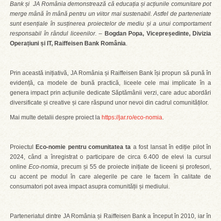
Bank și JA România demonstrează că educația și acțiunile comunitare pot
merge mână în mână pentru un viitor mai sustenabil. Astfel de parteneriate
sunt esențiale în susținerea proiectelor de mediu și a unui comportament
responsabil în rândul liceenilor.
–
Bogdan Popa, Vicepreședinte, Divizia
Operațiuni și IT, Raiffeisen Bank România
.
Prin această inițiativă, JA România și Raiffeisen Bank își propun să pună în
evidență, ca modele de bună practică, liceele cele mai implicate în a
genera impact prin acțiunile dedicate Săptămânii verzi, care aduc abordări
diversificate și creative și care răspund unor nevoi din cadrul comunităților.
Mai multe detalii despre proiect la
https://jar.ro/eco-nomia
.
Proiectul
Eco-nomie pentru comunitatea ta
a fost lansat în ediție pilot în
2024, când a înregistrat o participare de circa 6.400 de elevi la cursul
online
Eco-nomia
, precum și 55 de proiecte inițiate de liceeni și profesori,
cu accent pe modul în care alegerile pe care le facem în calitate de
consumatori pot avea impact asupra comunității și mediului.
Parteneriatul dintre JA România și Raiffeisen Bank a început în 2010, iar în