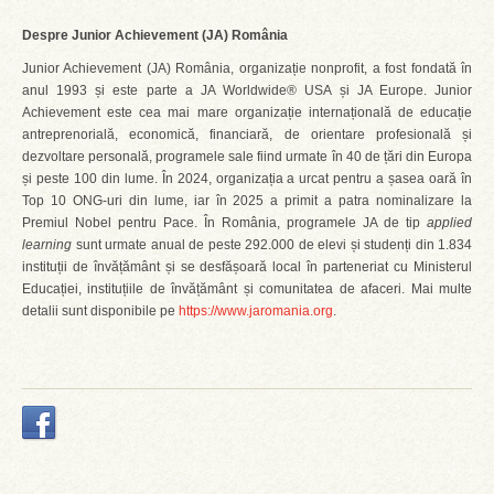
Despre Junior Achievement (JA) România
Junior Achievement (JA) România, organizație nonprofit, a fost fondată în
anul 1993 și este parte a JA Worldwide® USA și JA Europe. Junior
Achievement este cea mai mare organizație internațională de educație
antreprenorială, economică, financiară, de orientare profesională și
dezvoltare personală, programele sale fiind urmate în 40 de țări din Europa
și peste 100 din lume. În 2024, organizația a urcat pentru a șasea oară în
Top 10 ONG-uri din lume, iar în 2025 a primit a patra nominalizare la
Premiul Nobel pentru Pace. În România, programele JA de tip
applied
learning
sunt urmate anual de peste 292.000 de elevi și studenți din 1.834
instituții de învățământ și se desfășoară local în parteneriat cu Ministerul
Educației, instituțiile de învățământ și comunitatea de afaceri. Mai multe
detalii sunt disponibile pe
https://www.jaromania.org
.