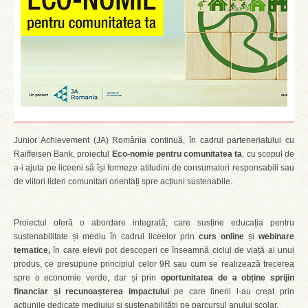
Junior Achievement (JA) România continuă, în cadrul parteneriatului cu
Raiffeisen Bank, proiectul
Eco-nomie pentru comunitatea ta
, cu scopul de
a-i ajuta pe liceeni să își formeze atitudini de consumatori responsabili sau
de viitori lideri comunitari orientați spre acțiuni sustenabile.
Proiectul oferă o abordare integrată, care susține educația pentru
sustenabilitate și mediu în cadrul liceelor prin
curs online
și
webinare
tematice,
în care elevii pot descoperi ce înseamnă ciclul de viață al unui
produs, ce presupune principiul celor 9R sau cum se realizează trecerea
spre o economie verde, dar și prin
oportunitatea de a obține
sprijin
financiar și recunoașterea impactului
pe care tinerii l-au creat prin
acțiunile dedicate mediului și sustenabilității pe parcursul anului școlar.