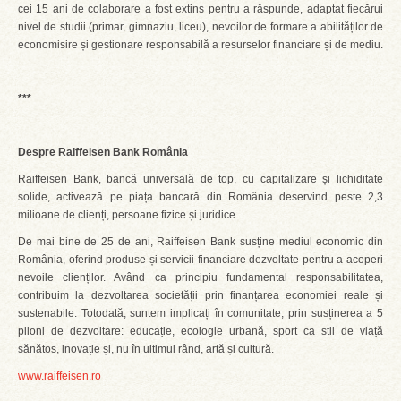
cei 15 ani de colaborare a fost extins pentru a răspunde, adaptat fiecărui
nivel de studii (primar, gimnaziu, liceu), nevoilor de formare a abilităților de
economisire și gestionare responsabilă a resurselor financiare și de mediu.
***
Despre Raiffeisen Bank România
Raiffeisen Bank, bancă universală de top, cu capitalizare și lichiditate
solide, activează pe piața bancară din România deservind peste 2,3
milioane de clienți, persoane fizice și juridice.
De mai bine de 25 de ani, Raiffeisen Bank susține mediul economic din
România, oferind produse și servicii financiare dezvoltate pentru a acoperi
nevoile clienților. Având ca principiu fundamental responsabilitatea,
contribuim la dezvoltarea societății prin finanțarea economiei reale și
sustenabile. Totodată, suntem implicați în comunitate, prin susținerea a 5
piloni de dezvoltare: educație, ecologie urbană, sport ca stil de viață
sănătos, inovație și, nu în ultimul rând, artă și cultură.
www.raiffeisen.ro