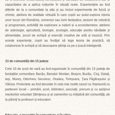
capacitatea de a aplica noțiunile în situații reale. Experiențele au fost
diferite de la o comunitate la alta și au inclus experimente de fizică și
chimie, ateliere de realitate virtuală în care copiii au putut explora istoria
unor locuri din România, universul sau lumi fantastice, sesiuni de robotică
și programare, activități de explorare a naturii și a ecosistemelor, ateliere
de astrologie, apicultură, biologie, ecologie, educație pentru sănătate și
alimentație, jocuri de echipă și exerciții creative de artă și muzică. Prin
aceste experiențe, copiii au învățat să lege teoria de practică, să
colaboreze în echipă și să descopere știința ca pe o joacă inteligentă.
33 de comunități din 15 județe
Cele 33 de școli de vară au fost organizate în comunități din 15 județe de
fundațiile comunitare Bacău, Banatul Montan, Brașov, Buzău, Cluj, Galați,
Iași, Mureș, Odorheiu Secuiesc, Oradea, Timișoara, Țara Făgărașului și
Vâlcea. Proiectele au fost derulate în cele mai multe cazuri cu împreună cu
parteneri locali – primării, școli, biblioteci, asociații, precum și cu sprijinul
mentorilor voluntari Științescu și al oamenilor cu inițiativă din comunități, de
la părinți la profesori și educatori.