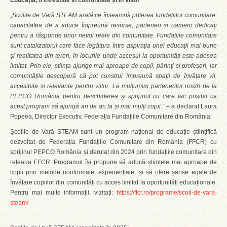
Educația, o investiție în comunitate și în viitor
„Școlile de Vară STEAM arată ce înseamnă puterea fundațiilor comunitare:
capacitatea de a aduce împreună resurse, parteneri și oameni dedicați
pentru a răspunde unor nevoi reale din comunitate. Fundațiile comunitare
sunt catalizatorul care face legătura între aspirația unei educații mai bune
și realitatea din teren, în locurile unde accesul la oportunități este adesea
limitat. Prin ele, știința ajunge mai aproape de copii, părinți și profesori, iar
comunitățile descoperă că pot construi împreună spații de învățare vii,
accesibile și relevante pentru viitor. Le mulțumim partenerilor noștri de la
PEPCO România pentru deschiderea și sprijinul cu care fac posibil ca
acest program să ajungă an de an la și mai mulți copii.” –
a declarat Laura
Popeea, Director Executiv, Federația Fundațiile Comunitare din România
Școlile de Vară STEAM sunt un program național de educație științifică
dezvoltat de Federația Fundațiile Comunitare din România (FFCR) cu
sprijinul PEPCO România și derulat din 2024 prin fundațiile comunitare din
rețeaua FFCR. Programul își propune să aducă științele mai aproape de
copii prin metode nonformale, experiențiale, și să ofere șanse egale de
învățare copiilor din comunități cu acces limitat la oportunități educaționale.
Pentru mai multe informații, vizitați:
https://ffcr.ro/programe/scoli-de-vara-
steam/