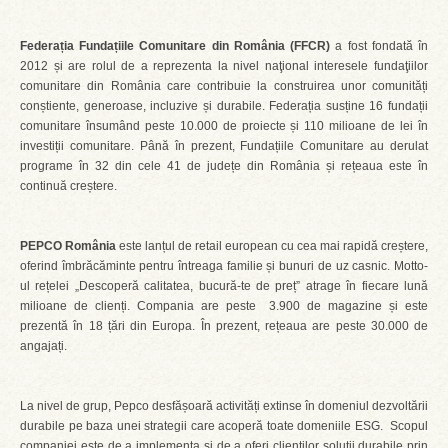
Federația Fundațiile Comunitare din România (FFCR)
a fost fondată în
2012 și are rolul de a reprezenta la nivel naţional interesele fundaţiilor
comunitare din România care contribuie la construirea unor comunități
conștiente, generoase, incluzive și durabile. Federația susține 16 fundații
comunitare însumând peste 10.000 de proiecte și 110 milioane de lei în
investiții comunitare. Până în prezent, Fundațiile Comunitare au derulat
programe în 32 din cele 41 de județe din România și rețeaua este în
continuă creștere.
PEPCO România
este lanțul de retail european cu cea mai rapidă creștere,
oferind îmbrăcăminte pentru întreaga familie și bunuri de uz casnic. Motto-
ul rețelei „Descoperă calitatea, bucură-te de preț” atrage în fiecare lună
milioane de clienți. Compania are peste 3.900 de magazine și este
prezentă în 18 țări din Europa. În prezent, rețeaua are peste 30.000 de
angajați.
La nivel de grup, Pepco desfășoară activități extinse în domeniul dezvoltării
durabile pe baza unei strategii care acoperă toate domeniile ESG. Scopul
companiei este de a implementa și de a oferi clienților soluții durabile prin