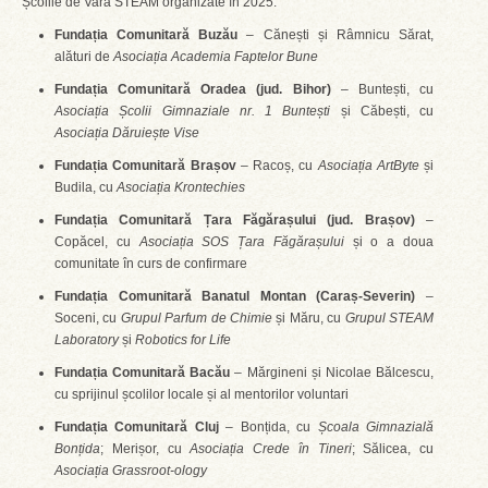
Școlile de Vară STEAM organizate în 2025:
Fundația Comunitară Buzău
– Cănești și Râmnicu Sărat,
alături de
Asociația Academia Faptelor Bune
Fundația Comunitară Oradea (jud. Bihor)
– Buntești, cu
Asociația Școlii Gimnaziale nr. 1 Buntești
și Căbești, cu
Asociația Dăruiește Vise
Fundația Comunitară Brașov
– Racoș, cu
Asociația ArtByte
și
Budila, cu
Asociația Krontechies
Fundația Comunitară Țara Făgărașului (jud. Brașov)
–
Copăcel, cu
Asociația SOS Țara Făgărașului
și o a doua
comunitate în curs de confirmare
Fundația Comunitară Banatul Montan (Caraș-Severin)
–
Soceni, cu
Grupul Parfum de Chimie
și Măru, cu
Grupul STEAM
Laboratory
și
Robotics for Life
Fundația Comunitară Bacău
– Mărgineni și Nicolae Bălcescu,
cu sprijinul școlilor locale și al mentorilor voluntari
Fundația Comunitară Cluj
– Bonțida, cu
Școala Gimnazială
Bonțida
; Merișor, cu
Asociația Crede în Tineri
; Sălicea, cu
Asociația Grassroot-ology