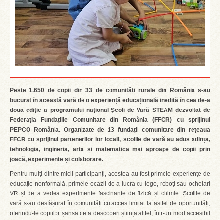
Peste 1.650 de copii din 33 de comunități rurale din România s-au
bucurat în această vară de o experiență educațională inedită în cea de-a
doua ediție a programului național Școli de Vară STEAM dezvoltat de
Federația Fundațiile Comunitare din România (FFCR) cu sprijinul
PEPCO România. Organizate de 13 fundații comunitare din rețeaua
FFCR cu sprijinul partenerilor lor locali, școlile de vară au adus știința,
tehnologia, ingineria, arta și matematica mai aproape de copii prin
joacă, experimente și colaborare.
Pentru mulți dintre micii participanți, acestea au fost primele experiențe de
educație nonformală, primele ocazii de a lucra cu lego, roboți sau ochelari
VR și de a vedea experimente fascinante de fizică și chimie. Școlile de
vară s-au desfășurat în comunități cu acces limitat la astfel de oportunități,
oferindu-le copiilor șansa de a descoperi știința altfel, într-un mod accesibil