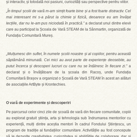
și interactiv, și totodată noi pasiuni, curiozități sau perspective pentru viitor.
„În timpul școlii de vară m-am simțit foarte bine și a fost foarte distractiv. Cel
mai interesant mi s-a părut la chimie și fizică, deoarece eu am învățat
lecțiile, dar nu le-am pus niciodată în practică.”
a declarat unul dintre elevii
care au participat la Școala de Vară STEAM de la Sânmartin, organizată de
Fundația Comunitară Mureș.
„Mulțumesc din suflet, în numele școlii noastre și al copiilor, pentru această
săptămână minunată. Cei mici au avut parte de experiențe deosebite, au
putut încerca și descoperi lucruri cu care nu se întâlnesc în fiecare zi.”
a
declarat și o învățătoare de la școala din Racoș, unde Fundația
Comunitară Brașov a organizat o Școală de Vară STEAM în acest an alături
de asociațiile ArtByte și Krontechies.
O vară de experimente și descoperiri
Pe parcursul celor cinci zile de școală de vară din fiecare comunitate, copiii
au explorat gratuit știința, arta și tehnologia sub îndrumarea mentorilor cu
experiență, mulți dintre aceștia mentori în cadrul Fondului Științescu, un
program de tradiție al fundațiilor comunitare. Activitățile au fost concepute
să le dezvolte creativitatea, curiozitatea și abilitățile de colaborare, dar și