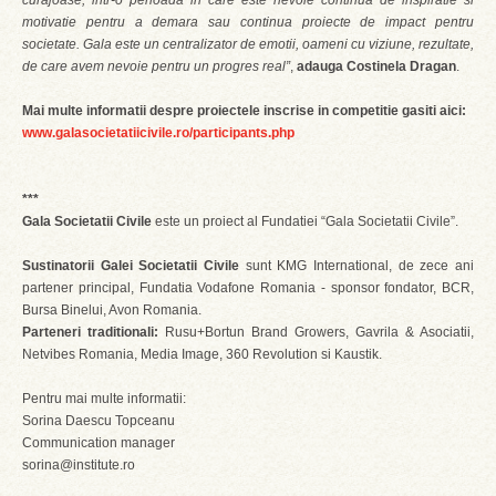
curajoase, intr-o perioada in care este nevoie continua de inspiratie si
motivatie pentru a demara sau continua proiecte de impact pentru
societate. Gala este un centralizator de emotii, oameni cu viziune, rezultate,
de care avem nevoie pentru un progres real”
,
adauga Costinela Dragan
.
Mai multe informatii despre proiectele inscrise in competitie gasiti aici:
www.galasocietatiicivile.ro/participants.php
***
Gala Societatii Civile
este un proiect al Fundatiei “Gala Societatii Civile”.
Sustinatorii Galei Societatii Civile
sunt KMG International, de zece ani
partener principal, Fundatia Vodafone Romania - sponsor fondator, BCR,
Bursa Binelui, Avon Romania.
Parteneri traditionali:
Rusu+Bortun Brand Growers, Gavrila & Asociatii,
Netvibes Romania, Media Image, 360 Revolution si Kaustik.
Pentru mai multe informatii:
Sorina Daescu Topceanu
Communication manager
sorina@institute.ro