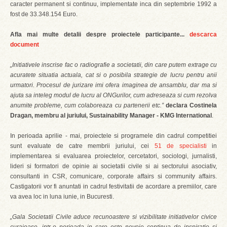
caracter permanent si continuu, implementate inca din septembrie 1992 a
fost de 33.348.154 Euro.
Afla mai multe detalii despre proiectele participante...
descarca
document
„Initiativele inscrise fac o radiografie a societatii, din care putem extrage cu
acuratete situatia actuala, cat si o posibila strategie de lucru pentru anii
urmatori. Procesul de jurizare imi ofera imaginea de ansamblu, dar ma si
ajuta sa inteleg modul de lucru al ONGurilor, cum adreseaza si cum rezolva
anumite probleme, cum colaboreaza cu partenerii etc.”
declara Costinela
Dragan, membru al juriului, Sustainability Manager - KMG International
.
In perioada aprilie - mai, proiectele si programele din cadrul competitiei
sunt evaluate de catre membrii juriului, cei
51 de specialisti
in
implementarea si evaluarea proiectelor, cercetatori, sociologi, jurnalisti,
lideri si formatori de opinie ai societatii civile si ai sectorului asociativ,
consultanti in CSR, comunicare, corporate affairs si community affairs.
Castigatorii vor fi anuntati in cadrul festivitatii de acordare a premiilor, care
va avea loc in luna iunie, in Bucuresti.
„Gala Societatii Civile aduce recunoastere si vizibilitate initiativelor civice