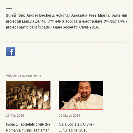
****
Sursă foto: Andrei Becheru, voluntar
Asociația Free Miorița, parte din
proiectul
Lumină pentru ultimele 3 școli fără electricitate din România
-
proiect participant în cadrul Galei Societății Civile 2016.
Articole pe aceeasi tema
18 Feb 2016
23 Martie 2016
Impactul societatii civile din
Gala Societatii Civile -
Romania // Cinci saptamani
Juriul editiei 2016