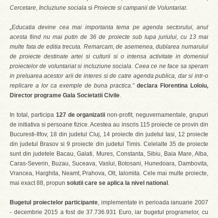
Cercetare
,
Incluziune sociala
si
Proiecte si campanii de Voluntariat
.
„Educatia devine cea mai importanta tema pe agenda sectorului, anul
acesta fiind nu mai putin de 36 de proiecte sub lupa juriului, cu 13 mai
multe fata de editia trecuta. Remarcam, de asemenea, dublarea numarului
de proiecte destinate artei si culturii si o intensa activitate in domeniul
proiectelor de voluntariat si incluziune sociala. Ceea ce ne face sa speram
in preluarea acestor arii de interes si de catre agenda publica, dar si intr-o
replicare a lor ca exemple de buna practica.”
declara Florentina Loloiu,
Director programe Gala Societatii Civile
.
In total, participa
127 de organizatii
non-profit, neguvernamentale, grupuri
de initiativa si persoane fizice. Acestea au inscris 115 proiecte ce provin din
Bucuresti-Ilfov, 18 din judetul Cluj, 14 proiecte din judetul Iasi, 12 proiecte
din judetul Brasov si 9 proiecte din judetul Timis. Celelalte 35 de proiecte
sunt din judetele Bacau, Galati, Mures, Constanta, Sibiu, Baia Mare, Alba,
Caras-Severin, Buzau, Suceava, Vaslui, Botosani, Hunedoara, Dambovita,
Vrancea, Harghita, Neamt, Prahova, Olt, Ialomita. Cele mai multe proiecte,
mai exact 88, propun
solutii care se aplica la nivel national
.
Bugetul proiectelor participante
, implementate in perioada ianuarie 2007
- decembrie 2015 a fost de 37.736.931 Euro, iar bugetul programelor, cu