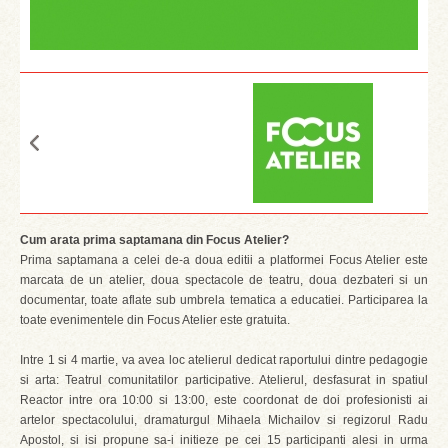
Cum arata prima saptamana din Focus Atelier?
Prima saptamana a celei de-a doua editii a platformei Focus Atelier este
marcata de un atelier, doua spectacole de teatru, doua dezbateri si un
documentar, toate aflate sub umbrela tematica a educatiei. Participarea la
toate evenimentele din Focus Atelier este gratuita.
Intre 1 si 4 martie, va avea loc atelierul dedicat raportului dintre pedagogie
si arta: Teatrul comunitatilor participative. Atelierul, desfasurat in spatiul
Reactor intre ora 10:00 si 13:00, este coordonat de doi profesionisti ai
artelor spectacolului, dramaturgul Mihaela Michailov si regizorul Radu
Apostol, si isi propune sa-i initieze pe cei 15 participanti alesi in urma