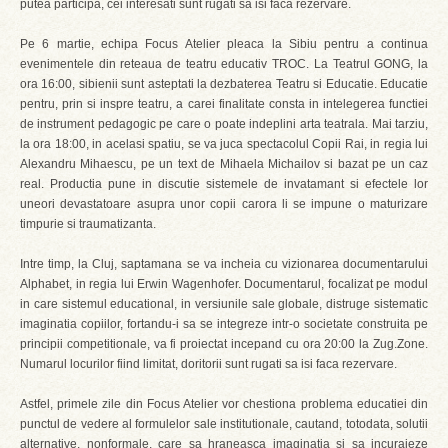
putea participa, cei interesati sunt rugati sa isi faca rezervare.
Pe 6 martie, echipa Focus Atelier pleaca la Sibiu pentru a continua
evenimentele din reteaua de teatru educativ TROC. La Teatrul GONG, la
ora 16:00, sibienii sunt asteptati la dezbaterea Teatru si Educatie. Educatie
pentru, prin si inspre teatru, a carei finalitate consta in intelegerea functiei
de instrument pedagogic pe care o poate indeplini arta teatrala. Mai tarziu,
la ora 18:00, in acelasi spatiu, se va juca spectacolul Copii Rai, in regia lui
Alexandru Mihaescu, pe un text de Mihaela Michailov si bazat pe un caz
real. Productia pune in discutie sistemele de invatamant si efectele lor
uneori devastatoare asupra unor copii carora li se impune o maturizare
timpurie si traumatizanta.
Intre timp, la Cluj, saptamana se va incheia cu vizionarea documentarului
Alphabet, in regia lui Erwin Wagenhofer. Documentarul, focalizat pe modul
in care sistemul educational, in versiunile sale globale, distruge sistematic
imaginatia copiilor, fortandu-i sa se integreze intr-o societate construita pe
principii competitionale, va fi proiectat incepand cu ora 20:00 la Zug.Zone.
Numarul locurilor fiind limitat, doritorii sunt rugati sa isi faca rezervare.
Astfel, primele zile din Focus Atelier vor chestiona problema educatiei din
punctul de vedere al formulelor sale institutionale, cautand, totodata, solutii
alternative, nonformale, care sa hraneasca imaginatia si sa incurajeze