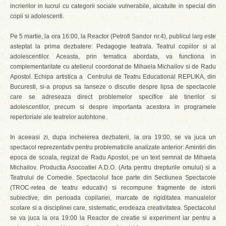
incrierilor in lucrul cu categorii sociale vulnerabile, alcatuite in special din
copii si adolescenti.
Pe 5 martie, la ora 16:00, la Reactor (Petrofi Sandor nr.4), publicul larg este
asteptat la prima dezbatere: Pedagogie teatrala. Teatrul copiilor si al
adolescentilor. Aceasta, prin tematica abordata, va functiona in
complementaritate cu atelierul coordonat de Mihaela Michailov si de Radu
Apostol. Echipa artistica a Centrului de Teatru Educational REPLIKA, din
Bucuresti, si-a propus sa lanseze o discutie despre lipsa de spectacole
care se adreseaza direct problemelor specifice ale tinerilor si
adolescentilor, precum si despre importanta acestora in programele
repertoriale ale teatrelor autohtone.
In aceeasi zi, dupa incheierea dezbaterii, la ora 19:00, se va juca un
spectacol reprezentativ pentru problematicile analizate anterior: Amintiri din
epoca de scoala, regizat de Radu Apostol, pe un text semnat de Mihaela
Michailov. Productia Asocoatiei A.D.O. (Arta pentru drepturile omului) si a
Teatrului de Comedie. Spectacolul face parte din Sectiunea Spectacole
(TROC-retea de teatru educativ) si recompune fragmente de istorii
subiective, din perioada copilariei, marcate de rigiditatea manualelor
scolare si a disciplinei care, sistematic, erodeaza creativitatea. Spectacolul
se va juca la ora 19:00 la Reactor de creatie si experiment iar pentru a