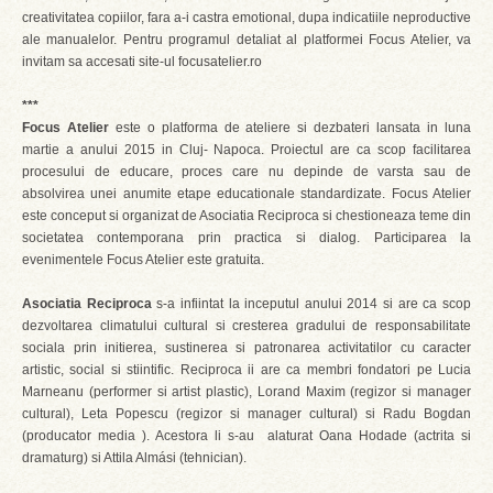
creativitatea copiilor, fara a-i castra emotional, dupa indicatiile neproductive
ale manualelor. Pentru programul detaliat al platformei Focus Atelier, va
invitam sa accesati site-ul focusatelier.ro
***
Focus Atelier
este o platforma de ateliere si dezbateri lansata in luna
martie a anului 2015 in Cluj- Napoca. Proiectul are ca scop facilitarea
procesului de educare, proces care nu depinde de varsta sau de
absolvirea unei anumite etape educationale standardizate. Focus Atelier
este conceput si organizat de Asociatia Reciproca si chestioneaza teme din
societatea contemporana prin practica si dialog. Participarea la
evenimentele Focus Atelier este gratuita.
Asociatia Reciproca
s-a infiintat la inceputul anului 2014 si are ca scop
dezvoltarea climatului cultural si cresterea gradului de responsabilitate
sociala prin initierea, sustinerea si patronarea activitatilor cu caracter
artistic, social si stiintific. Reciproca ii are ca membri fondatori pe Lucia
Marneanu (performer si artist plastic), Lorand Maxim (regizor si manager
cultural), Leta Popescu (regizor si manager cultural) si Radu Bogdan
(producator media ). Acestora li s-au alaturat Oana Hodade (actrita si
dramaturg) si Attila Almási (tehnician).