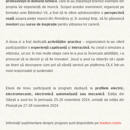
profesioniști în domenii tehnice
, care le-au împărtășit tinerilor exemple din
propria lor experiență de muncă. Scopul acestui eveniment, organizat pe
formatul unei Biblioteci Vii, a fost să le ofere adolescenților o
perspectivă
reală
asupra pieței muncii din România și, în același timp, să își găsească
mentori
sau
surse de inspirație
pentru viitoarea lor carieră.
A doua zi a fost dedicată
activităților practice
– organizatorii le-au oferit
participanților o
experiență captivantă
și
interactivă
. Au creat o simulare a
viitorului, un joc în mai multe etape care le-a pus la încercare abilitățile, i-a
provocat să ia decizii și să fie inovatori. Jocul a avut ca obiectiv să-i ajute
pe tineri să descopere cum pot să vândă servicii pe platforma OLX într-un
mod responsabil și sustenabil.
Elevii de liceu participanți la program studiază la
profilele electric,
electromecanic, electronică automatizată sau mecanică
. Ediția din
Găești a avut loc în perioada 25-26 noiembrie 2024, urmată de ediția din
Ploiești pe 27-28 noiembrie 2024.
Informații suplimentare despre program sunt disponibile pe
leaders.ro/olx
.