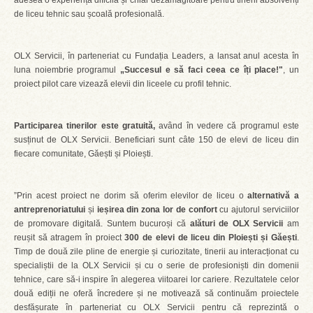
adesea o experiență dificilă și chiar dezamăgitoare pentru tinerii absolvenți
de liceu tehnic sau școală profesională.
OLX Servicii, în parteneriat cu Fundația Leaders, a lansat anul acesta în
luna noiembrie programul
„Succesul e să faci ceea ce îți place!"
, un
proiect pilot care vizează elevii din liceele cu profil tehnic.
Participarea tinerilor este gratuită,
având în vedere că programul este
susținut de OLX Servicii. Beneficiari sunt câte 150 de elevi de liceu din
fiecare comunitate, Găești și Ploiești.
”Prin acest proiect ne dorim să oferim elevilor de liceu o
alternativă a
antreprenoriatului
și
ieșirea din zona lor de confort
cu ajutorul serviciilor
de promovare digitală. Suntem bucuroși că
alături de OLX Servicii
am
reușit să atragem în proiect
300 de elevi de liceu din Ploiești și Găești
.
Timp de două zile pline de energie și curiozitate, tinerii au interacționat cu
specialiștii de la OLX Servicii și cu o serie de profesioniști din domenii
tehnice, care să-i inspire în alegerea viitoarei lor cariere. Rezultatele celor
două ediții ne oferă încredere și ne motivează să continuăm proiectele
desfășurate în parteneriat cu OLX Servicii pentru că reprezintă o