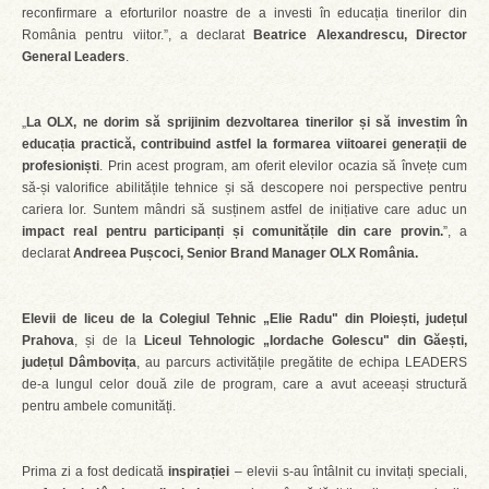
reconfirmare a eforturilor noastre de a investi în educația tinerilor din
România pentru viitor.”, a declarat
Beatrice Alexandrescu, Director
General Leaders
.
„
La OLX, ne dorim să sprijinim dezvoltarea tinerilor și să investim în
educația practică, contribuind astfel la formarea viitoarei generații de
profesioniști
. Prin acest program, am oferit elevilor ocazia să învețe cum
să-și valorifice abilitățile tehnice și să descopere noi perspective pentru
cariera lor. Suntem mândri să susținem astfel de inițiative care aduc un
impact real pentru participanți și comunitățile din care provin.
”, a
declarat
Andreea Pușcoci, Senior Brand Manager OLX România.
Elevii de liceu de la Colegiul Tehnic „Elie Radu" din Ploiești, județul
Prahova
, și de la
Liceul Tehnologic „Iordache Golescu" din Găești,
județul Dâmbovița
, au parcurs activitățile pregătite de echipa LEADERS
de-a lungul celor două zile de program, care a avut aceeași structură
pentru ambele comunități.
Prima zi a fost dedicată
inspirației
– elevii s-au întâlnit cu invitați speciali,