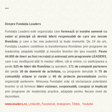
***
Despre Fundația Leaders
Fundația Leaders este organizația care
formează și susține oamenii cu
valori și principii să devină liderii responsabili de care are nevoie
România
și care o fac mai puternică la toate nivelurile. De 24 de ani,
Fundația Leaders contribuie la transformarea României prin programe de
leadership adaptate realității și nevoilor tinerilor din țara noastră.
Peste
44.000 de tineri au fost recrutați și antrenați prin programele LEADERS
,
care s-au desfășurat atât în mediul offline, cât și online, cu participarea a
peste
625 de lideri
din România
ca speakeri,
171 de companii partenere
din peste
30 de domenii de activitate,
cu programe derulate în
75 de
comunități urbane și rurale
și
60 de proiecte personalizate
pentru
organizații partenere. Misiunea Fundației este să declanșeze potențialul
tinerilor și să formeze
lideri vizionari, responsabili, curajoși și implicați
prin programe de leadership practice, adaptate pentru fiecare nivel de
dezvoltare.
www.leaders.ro
,
LinkedIn
,
Facebook
,
Instagram
,
Tiktok
,
Youtube