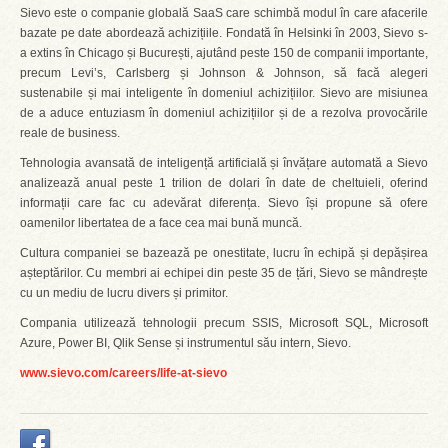
Sievo este o companie globală SaaS care schimbă modul în care afacerile
bazate pe date abordează achizițiile. Fondată în Helsinki în 2003, Sievo s-
a extins în Chicago și București, ajutând peste 150 de companii importante,
precum Levi’s, Carlsberg și Johnson & Johnson, să facă alegeri
sustenabile și mai inteligente în domeniul achizițiilor. Sievo are misiunea
de a aduce entuziasm în domeniul achizițiilor și de a rezolva provocările
reale de business.
Tehnologia avansată de inteligență artificială și învățare automată a Sievo
analizează anual peste 1 trilion de dolari în date de cheltuieli, oferind
informații care fac cu adevărat diferența. Sievo își propune să ofere
oamenilor libertatea de a face cea mai bună muncă.
Cultura companiei se bazează pe onestitate, lucru în echipă și depășirea
așteptărilor. Cu membri ai echipei din peste 35 de țări, Sievo se mândrește
cu un mediu de lucru divers și primitor.
Compania utilizează tehnologii precum SSIS, Microsoft SQL, Microsoft
Azure, Power BI, Qlik Sense și instrumentul său intern, Sievo.
www.sievo.com/careers/life-at-sievo