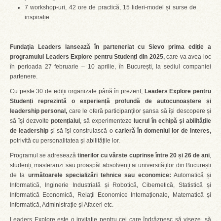
7 workshop-uri, 42 ore de practică, 15 lideri-model și surse de
inspirație
Fundația Leaders lansează în parteneriat cu Sievo prima ediție a
programului Leaders Explore pentru Studenți din 2025,
care va avea loc
în perioada 27 februarie – 10 aprilie, în București, la sediul companiei
partenere.
Cu peste 30 de ediții organizate până în prezent,
Leaders Explore pentru
Studenți reprezintă o experiență profundă de autocunoaștere și
leadership personal,
care le oferă participanților șansa să își descopere și
să își dezvolte
potențialul
, să experimenteze
lucrul în echipă și abilitățile
de leadership
și să își construiască o
carieră în domeniul lor de interes,
potrivită cu personalitatea și abilitățile lor.
Programul se adresează
tinerilor cu vârste cuprinse între 20 și 26 de ani
,
studenți, masteranzi sau proaspăt absolvenți ai universităților din București
de la
următoarele specializări tehnice sau economice:
Automatică și
Informatică, Inginerie Industrială și Robotică, Cibernetică, Statistică și
Informatică Economică, Relații Economice Internaționale, Matematică și
Informatică, Administrație și Afaceri etc.
Leaders Explore este o invitație pentru cei care îndrăznesc să viseze, să