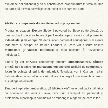
exploreze noi orizonturi și să-și construiască propriul drum în viață, în timp
ce participă activ la activitățile comunităților din care fac parte.
Abilități și competențe dobândite în cadrul programului
Programul Leaders Explore Studenți powered by Sievo se derulează pe
parcursul a 7 zile și se bazează
pe 7 workshop-uri
care includ
provocări
individuale și de echipă
. Studenții încep parcursul educațional sub atenta
îndrumare a echipei de traineri Leaders, cu care vor discuta despre
mentalitate și
valorile personale
și rolul acestora în dezvoltarea
individuală.
Tinerii își vor dezvolta competențe precum
autocunoaștere, gândire
critică, self-leadership, managementul energiei, abilități de comunicare,
lucru în echipă și spirit de inițiativă
. Totodată, vor învăța cum să-și
îmbunătățească modul în care își utilizează energia fizică și mentală pentru
a-și atinge obiectivele.
Ziua de inspirație pentru viitor,
„Biblioteca vie”,
este dedicată întâlnirilor
cu specialiști din echipa Sievo, care prin exemplul lor personal și
profesional îi pot inspira sau motiva pe studenți în alegerile pe care le fac.