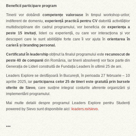
Beneficii participare program
Tinerii vor dobândi
competențe valoroase
în timpul workshop-urilor,
indiferent de domeniu,
experiență practică pentru CV
datorită activităților
multidisciplinare din cadrul programului, vor beneficia de
experiența a
peste 15 invitați
, lideri cu experiență, cu care vor interacționa și vor
descoperi care le sunt abilitățile forte care îi vor ajuta în
orientarea în
carieră și branding personal.
Certificatul în leadership
obținut la finalul programului este
recunoscut de
peste 40 de companii
din România, iar tinerii absolvenți vor face parte din
Generația de Lideri construită de Fundația Leaders în ultimii 25 de ani.
Leaders Explore se desfășoară în București, în perioada 27 februarie – 10
aprilie 2025, iar
participarea celor 25 de tineri este
gratuită
prin bursele
oferite de Sievo
, care susține integral costurile aferente organizării și
implementării programului.
Mai multe detalii despre programul Leaders Explore pentru Studenți
powered by Sievo sunt disponibile aici:
leaders.ro/sievo
.
***