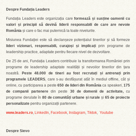
Despre Fundația Leaders
Fundația Leaders este organizația care
formează și susține oamenii cu
valori și principii să devină liderii responsabili de care are nevoie
România
și care o fac mai puternică la toate nivelurile.
Misiunea Fundației este să declanșeze potențialul tinerilor și să formeze
lideri vizionari, responsabili, curajoși și implicați
prin programe de
leadership practice, adaptate pentru fiecare nivel de dezvoltare.
De 25 de ani, Fundația Leaders contribuie la transformarea României prin
programe de leadership adaptate realității și nevoilor tinerilor din țara
noastră.
Peste 48.000 de tineri au fost recrutați și antrenați prin
programele LEADERS
, care s-au desfășurat atât în mediul offline, cât și
online, cu participarea a peste
650 de lideri
din România
ca speakeri,
175
de companii partenere
din peste
30 de domenii de activitate,
cu
programe derulate în
80 de comunități urbane și rurale
și
65 de proiecte
personalizate
pentru organizații partenere.
www.leaders.ro
,
LinkedIn
,
Facebook
,
Instagram
,
Tiktok
,
Youtube
Despre Sievo