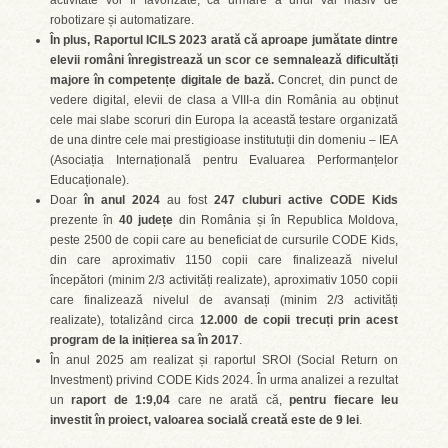
activitate vor fi favorizate, ca urmare a unui val masiv de
robotizare și automatizare.
În plus, Raportul ICILS 2023 arată că aproape jumătate dintre
elevii români înregistrează un scor ce semnalează dificultăți
majore în competențe digitale de bază.
Concret, din punct de
vedere digital, elevii de clasa a VIII-a din România au obținut
cele mai slabe scoruri din Europa la această testare organizată
de una dintre cele mai prestigioase institutuții din domeniu – IEA
(Asociația Internațională pentru Evaluarea Performanțelor
Educaționale).
Doar
în anul 2024
au fost
247 cluburi active CODE Kids
prezente în
40 județe
din România și în Republica Moldova,
peste 2500 de copii care au beneficiat de cursurile CODE Kids,
din care aproximativ 1150 copii care finalizează nivelul
începători (minim 2/3 activități realizate), aproximativ 1050 copii
care finalizează nivelul de avansați (minim 2/3 activități
realizate), totalizând circa
12.000 de copii trecuți prin acest
program de la inițierea sa în 2017
.
În anul 2025 am realizat și raportul SROI (Social Return on
Investment) privind CODE Kids 2024. În urma analizei a rezultat
un
raport de 1:9,04
care ne arată că,
pentru fiecare leu
investit în proiect, valoarea socială creată este de 9 lei
.