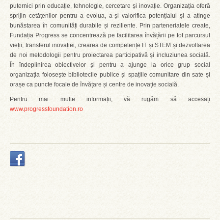
puternici prin educație, tehnologie, cercetare și inovație. Organizația oferă
sprijin cetățenilor pentru a evolua, a-și valorifica potențialul și a atinge
bunăstarea în comunități durabile și reziliente. Prin parteneriatele create,
Fundația Progress se concentrează pe facilitarea învățării pe tot parcursul
vieții, transferul inovației, crearea de competențe IT și STEM și dezvoltarea
de noi metodologii pentru proiectarea participativă și incluziunea socială.
În îndeplinirea obiectivelor și pentru a ajunge la orice grup social
organizația folosește bibliotecile publice și spațiile comunitare din sate și
orașe ca puncte focale de învățare și centre de inovație socială.
Pentru mai multe informații, vă rugăm să accesați
www.progressfoundation.ro