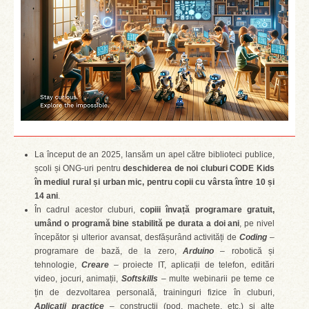
La început de an 2025, lansăm un apel către biblioteci publice,
școli și ONG-uri pentru
deschiderea de noi cluburi CODE Kids
în mediul rural și urban mic, pentru copii cu vârsta între 10 și
14 ani
.
În cadrul acestor cluburi,
copiii învață programare gratuit,
umând o programă bine stabilită pe durata a doi ani
, pe nivel
începător și ulterior avansat, desfășurând activități de
Coding
–
programare de bază, de la zero,
Arduino
– robotică și
tehnologie,
Creare
– proiecte IT, aplicații de telefon, editări
video, jocuri, animații,
Softskills
– multe webinarii pe teme ce
țin de dezvoltarea personală, traininguri fizice în cluburi,
Aplicații practice
– construcții (pod, machete, etc.) și alte