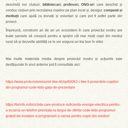
deschidă noi cluburi,
bibliotecari, profesori, ONG-uri
care deschid și
conduc cluburi prin recrutarea copiilor pe plan local și, desigur,
companii și
instituții
care ajută cu donații și voluntari și care pot fi astfel parte din
proiect.
Împreună, construim an de an un ecosistem în care proiectul nostru are
toate șansele să crească pentru a sprijini cât mai mulți copii din mediul
rural să-și dezvolte abilități ce le vor asigura un trai bun în viitor.
Mai multe materiale media despre proiectul nostru și acțiunile sale
desfășurate în anul anterior pot fi consultate aici:
https://www.protv.ro/emisiuni/i-like-it/clip/60062-i-like-it-proiectele-copiilor-
din-programul-code-kids-gata-de-prezentare
https://tvrinfo.ro/bicicleta-care-produce-suficienta-energie-electrica-pentru-
a-incarca-un-telefon-premiata-la-targul-de-stiinta-code-kids-programul-
gratuit-de-invatare-a-programarii-o-sansa-pentru-copiii-din-mediul/