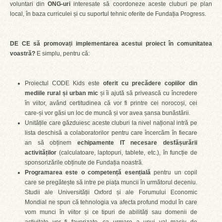
voluntari din
ONG-uri
interesate să coordoneze aceste cluburi pe plan
local, în baza curriculei și cu suportul tehnic oferite de Fundația Progress.
DE CE să promovați implementarea acestui proiect în comunitatea
voastră?
E simplu, pentru că:
Proiectul CODE Kids este
oferit cu precădere copiilor din
mediile rural și urban mic
și îi ajută să privească cu încredere
în viitor, având certitudinea că vor fi printre cei norocoși, cei
care-și vor găsi un loc de muncă și vor avea șansa bunăstării.
Unitățile care găzduiesc aceste cluburi la nivel național intră pe
lista deschisă a colaboratorilor pentru care încercăm în fiecare
an să obținem
echipamente IT necesare desfășurării
activităților
(calculatoare, laptopuri, tablete, etc.), în funcție de
sponsorizările obținute de Fundația noastră.
Programarea este o competență esențială
pentru un copil
care se pregătește să intre pe piața muncii în următorul deceniu.
Studii ale Universității Oxford și ale Forumului Economic
Mondial ne spun că tehnologia va afecta profund modul în care
vom munci în viitor și ce tipuri de abilități sau domenii de