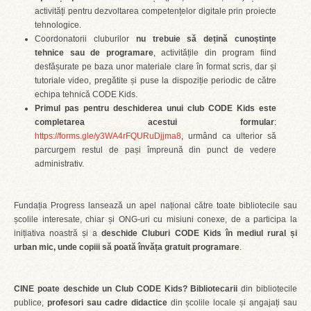
activități pentru dezvoltarea competențelor digitale prin proiecte
tehnologice.
Coordonatorii cluburilor
nu trebuie să dețină cunoștințe
tehnice sau de programare
, activitățile din program fiind
desfășurate pe baza unor materiale clare în format scris, dar și
tutoriale video, pregătite și puse la dispoziție periodic de către
echipa tehnică CODE Kids.
Primul pas pentru deschiderea unui club CODE Kids este
completarea acestui formular
:
https://forms.gle/y3WA4rFQURuDjjma8
, urmând ca ulterior să
parcurgem restul de pași împreună din punct de vedere
administrativ.
Fundația Progress lansează un apel național către toate bibliotecile sau
școlile interesate, chiar și ONG-uri cu misiuni conexe, de a participa la
inițiativa noastră și a
deschide Cluburi CODE Kids în mediul rural și
urban mic, unde copiii să poată învăța gratuit programare
.
CINE poate deschide un Club CODE Kids?
Bibliotecarii
din bibliotecile
publice,
profesori sau cadre didactice
din școlile locale și angajați sau