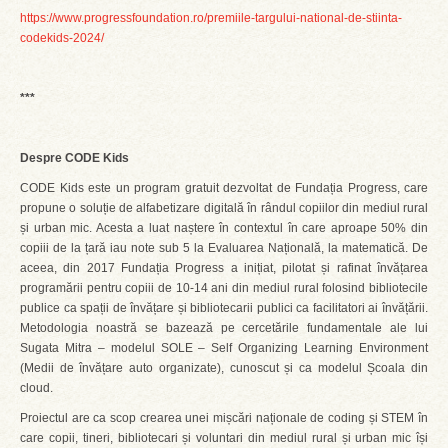
https://www.progressfoundation.ro/premiile-targului-national-de-stiinta-
codekids-2024/
***
Despre CODE Kids
CODE Kids este un program gratuit dezvoltat de Fundația Progress, care
propune o soluție de alfabetizare digitală în rândul copiilor din mediul rural
și urban mic. Acesta a luat naștere în contextul în care aproape 50% din
copiii de la țară iau note sub 5 la Evaluarea Națională, la matematică. De
aceea, din 2017 Fundația Progress a inițiat, pilotat și rafinat învățarea
programării pentru copiii de 10-14 ani din mediul rural folosind bibliotecile
publice ca spații de învățare și bibliotecarii publici ca facilitatori ai învățării.
Metodologia noastră se bazează pe cercetările fundamentale ale lui
Sugata Mitra – modelul SOLE – Self Organizing Learning Environment
(Medii de învățare auto organizate), cunoscut și ca modelul Școala din
cloud.
Proiectul are ca scop crearea unei mișcări naționale de coding și STEM în
care copii, tineri, bibliotecari și voluntari din mediul rural și urban mic își