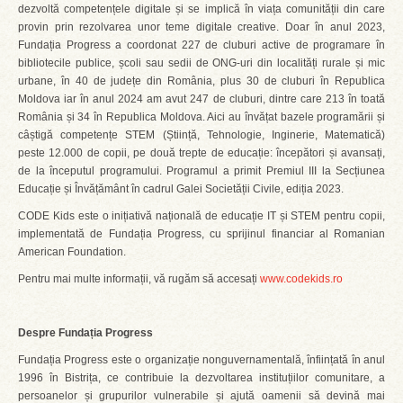
dezvoltă competențele digitale și se implică în viața comunității din care
provin prin rezolvarea unor teme digitale creative. Doar în anul 2023,
Fundația Progress a coordonat 227 de cluburi active de programare în
bibliotecile publice, școli sau sedii de ONG-uri din localități rurale și mic
urbane, în 40 de județe din România, plus 30 de cluburi în Republica
Moldova iar în anul 2024 am avut 247 de cluburi, dintre care 213 în toată
România și 34 în Republica Moldova. Aici au învățat bazele programării și
câștigă competențe STEM (Știință, Tehnologie, Inginerie, Matematică)
peste 12.000 de copii, pe două trepte de educație: începători și avansați,
de la începutul programului. Programul a primit Premiul III la Secțiunea
Educație și Învățământ în cadrul Galei Societății Civile, ediția 2023.
CODE Kids este o inițiativă națională de educație IT și STEM pentru copii,
implementată de Fundația Progress, cu sprijinul financiar al Romanian
American Foundation.
Pentru mai multe informații, vă rugăm să accesați
www.codekids.ro
Despre Fundația Progress
Fundația Progress este o organizație nonguvernamentală, înființată în anul
1996 în Bistrița, ce contribuie la dezvoltarea instituțiilor comunitare, a
persoanelor și grupurilor vulnerabile și ajută oamenii să devină mai