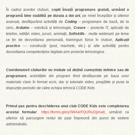
În cadrul acestor cluburi,
copiii învață programare gratuit, urmând o
programă bine stabilită pe durata a doi ani
, pe nivel începător și ulterior
avansat, desfășurând activități de
Coding
– programare de bază, de la
zero,
Arduino
– robotică și tehnologie,
Creare
– proiecte IT, aplicații de
telefon, editări video, jocuri, animații,
Softskills
-
multe webinarii pe teme
ce țin de dezvoltarea personală, traininguri fizice în cluburi,
Aplicații
practice
–– construcții (pod, machete, etc.) și alte activități pentru
dezvoltarea competențelor digitale prin proiecte tehnologice.
Coordonatorii cluburilor nu trebuie să dețină cunoștințe tehnice sau de
programare
, activitățile din program fiind desfășurate pe baza unor
materiale clare în format scris, dar și tutoriale video, pregătite și puse la
dispoziție periodic de către echipa tehnică CODE Kids.
Primul pas pentru deschiderea unui club CODE Kids este
completarea
acestui formular
:
https://forms.gle/y3WA4rFQURuDjjma8
, urmând ca
ulterior să parcurgem restul de pași împreună din punct de vedere
administrativ.