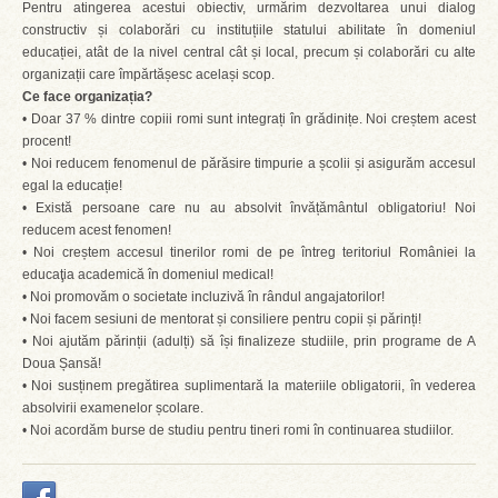
Pentru atingerea acestui obiectiv, urmărim dezvoltarea unui dialog
constructiv și colaborări cu instituțiile statului abilitate în domeniul
educației, atât de la nivel central cât și local, precum și colaborări cu alte
organizații care împărtășesc același scop.
Ce face organizația?
• Doar 37 % dintre copiii romi sunt integrați în grădinițe. Noi creștem acest
procent!
• Noi reducem fenomenul de părăsire timpurie a școlii și asigurăm accesul
egal la educație!
• Există persoane care nu au absolvit învățământul obligatoriu! Noi
reducem acest fenomen!
• Noi creștem accesul tinerilor romi de pe întreg teritoriul României la
educaţia academică în domeniul medical!
• Noi promovăm o societate incluzivă în rândul angajatorilor!
• Noi facem sesiuni de mentorat și consiliere pentru copii și părinți!
• Noi ajutăm părinții (adulți) să își finalizeze studiile, prin programe de A
Doua Șansă!
• Noi susținem pregătirea suplimentară la materiile obligatorii, în vederea
absolvirii examenelor școlare.
• Noi acordăm burse de studiu pentru tineri romi în continuarea studiilor.