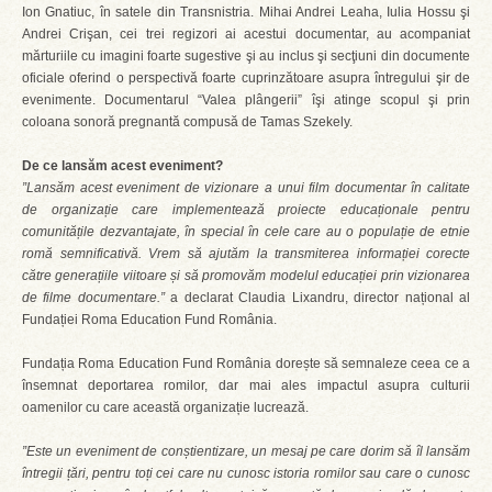
Ion Gnatiuc, în satele din Transnistria. Mihai Andrei Leaha, Iulia Hossu şi
Andrei Crişan, cei trei regizori ai acestui documentar, au acompaniat
mărturiile cu imagini foarte sugestive şi au inclus şi secţiuni din documente
oficiale oferind o perspectivă foarte cuprinzătoare asupra întregului şir de
evenimente. Documentarul “Valea plângerii” îşi atinge scopul şi prin
coloana sonoră pregnantă compusă de Tamas Szekely.
De ce lansăm acest eveniment?
”Lansăm acest eveniment de vizionare a unui film documentar în calitate
de organizație care implementează proiecte educaționale pentru
comunitățile dezvantajate, în special în cele care au o populație de etnie
romă semnificativă. Vrem să ajutăm la transmiterea informației corecte
către generațiile viitoare și să promovăm modelul educației prin vizionarea
de filme documentare.”
a declarat Claudia Lixandru, director național al
Fundației Roma Education Fund România.
Fundația Roma Education Fund România dorește să semnaleze ceea ce a
însemnat deportarea romilor, dar mai ales impactul asupra culturii
oamenilor cu care această organizație lucrează.
”Este un eveniment de conștientizare, un mesaj pe care dorim să îl lansăm
întregii țări, pentru toți cei care nu cunosc istoria romilor sau care o cunosc