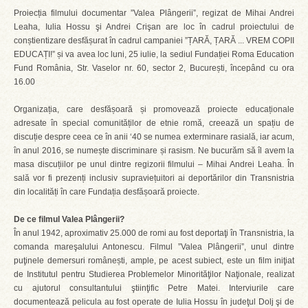
Proiecția filmului documentar ”Valea Plângerii”, regizat de Mihai Andrei
Leaha, Iulia Hossu şi Andrei Crişan are loc în cadrul proiectului de
conștientizare desfășurat în cadrul campaniei ”ȚARĂ, ȚARĂ ... VREM COPII
EDUCAȚI!” și va avea loc luni, 25 iulie, la sediul Fundației Roma Education
Fund România, Str. Vaselor nr. 60, sector 2, București, începând cu ora
16.00
Organizația, care desfășoară și promovează proiecte educaționale
adresate în special comunităților de etnie romă, creează un spațiu de
discuție despre ceea ce în anii ‘40 se numea exterminare rasială, iar acum,
în anul 2016, se numește discriminare și rasism. Ne bucurăm să îl avem la
masa discuțiilor pe unul dintre regizorii filmului – Mihai Andrei Leaha. În
sală vor fi prezenți inclusiv supraviețuitori ai deportărilor din Transnistria
din localități în care Fundația desfășoară proiecte.
De ce filmul Valea Plângerii?
În anul 1942, aproximativ 25.000 de romi au fost deportaţi în Transnistria, la
comanda mareşalului Antonescu. Filmul ”Valea Plângerii”, unul dintre
puţinele demersuri românești, ample, pe acest subiect, este un film iniţiat
de Institutul pentru Studierea Problemelor Minorităţilor Naţionale, realizat
cu ajutorul consultantului ştiinţific Petre Matei. Interviurile care
documentează pelicula au fost operate de Iulia Hossu în judeţul Dolj şi de