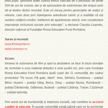
prea puțin, ignorând astfel cultura etnică marcată de o perioadă de peste
500 de ani de sclavie, dar și de episoadele de exterminare din timpul celui
de-al doilea război mondial. Este un mesaj pentru generațiile de astăzi și
viitoare, care doar prin înțelegerea adevărului istoric și a realității că toți
suntem cetățeni români, indiferent de apartenența etnică, vom conștientiza
importanța incluziunii sociale prin educație”
, a declarat Claudia Lixandru,
director național al Fundației Roma Education Fund România.
Surse și recenzii:
www.filmreporter.ro
www.cinemarx.ro
Acces:
Intrarea la vizionarea de film și apoi la dezbatere se face în baza donației
de rechizite/ a unui material didactic/ a unei jucării noi, prin care Fundația
Roma Education Fund România ajută copiii din 11 comunități, din cadrul
proiectului ”Pe locuri, Fiți gata, Start!”: Ineu, Șilindru, Dumbrava – județul
Bihor, Huseni – județul Sălaj, Beica, Deaj – județul Mureș, Românești –
județul Dâmbovița, Gălbinași, Budești – județul Călărași, Traian, Căzănești
– județul Ialomița.
Prin acest act de bunăvoință și implicare socială, veți contribui la
accesul
copiilor la educație
. În aceste comunități există părinți care nu își pot trimite