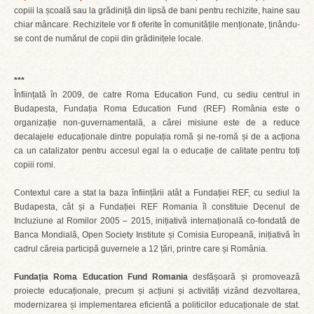
copiii la școală sau la grădiniță din lipsă de bani pentru rechizite, haine sau
chiar mâncare. Rechizitele vor fi oferite în comunitățile menționate, ținându-
se cont de numărul de copii din grădinițele locale.
***
Înființată în 2009, de catre Roma Education Fund, cu sediu centrul in
Budapesta, Fundația Roma Education Fund (REF) România este o
organizație non-guvernamentală, a cărei misiune este de a reduce
decalajele educaționale dintre populația romă și ne-romă și de a acționa
ca un catalizator pentru accesul egal la o educație de calitate pentru toți
copiii romi.
Contextul care a stat la baza înființării atât a Fundației REF, cu sediul la
Budapesta, cât și a Fundației REF Romania îl constituie Decenul de
Incluziune al Romilor 2005 – 2015, inițiativă internațională co-fondată de
Banca Mondială, Open Society Institute și Comisia Europeană, inițiativă în
cadrul căreia participă guvernele a 12 țări, printre care și România.
Fundația Roma Education Fund Romania
desfășoară și promovează
proiecte educaționale, precum și acțiuni și activități vizând dezvoltarea,
modernizarea și implementarea eficientă a politicilor educaționale de stat.