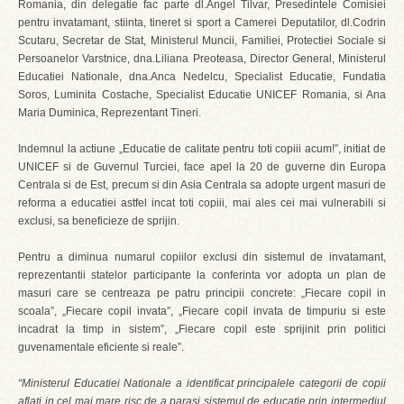
Romania, din delegatie fac parte dl.Angel Tilvar, Presedintele Comisiei
pentru invatamant, stiinta, tineret si sport a Camerei Deputatilor, dl.Codrin
Scutaru, Secretar de Stat, Ministerul Muncii, Familiei, Protectiei Sociale si
Persoanelor Varstnice, dna.Liliana Preoteasa, Director General, Ministerul
Educatiei Nationale, dna.Anca Nedelcu, Specialist Educatie, Fundatia
Soros, Luminita Costache, Specialist Educatie UNICEF Romania, si Ana
Maria Duminica, Reprezentant Tineri.
Indemnul la actiune „Educatie de calitate pentru toti copiii acum!”, initiat de
UNICEF si de Guvernul Turciei, face apel la 20 de guverne din Europa
Centrala si de Est, precum si din Asia Centrala sa adopte urgent masuri de
reforma a educatiei astfel incat toti copiii, mai ales cei mai vulnerabili si
exclusi, sa beneficieze de sprijin.
Pentru a diminua numarul copiilor exclusi din sistemul de invatamant,
reprezentantii statelor participante la conferinta vor adopta un plan de
masuri care se centreaza pe patru principii concrete: „Fiecare copil in
scoala”, „Fiecare copil invata”, „Fiecare copil invata de timpuriu si este
incadrat la timp in sistem”, „Fiecare copil este sprijinit prin politici
guvenamentale eficiente si reale”.
“Ministerul Educatiei Nationale a identificat principalele categorii de copii
aflati in cel mai mare risc de a parasi sistemul de educatie prin intermediul