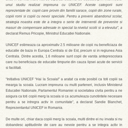
unui studiu realizat impreuna cu UNICEF. Aceste categorii sunt
reprezentate de: copiii care provin din familii sarace, copiii din zone rurale,
copiii romi si copiii cu nevoi speciale. Pentru a preveni abandonul scolar,
strategia noastra este de a integra o serie de interventii de prevenire si
masuri de compensare adresate in special la nivelul scolii si a elevului”, a
declarat Remus Pricopie, Ministrul Educatiei Nationale.
UNICEF estimeaza ca aproximativ 2.5 milioane de copii nu beneficiaza de
educatie de baza in Europa Centrala si de Est, precum si in regiunea Asia
Centrala. Dintre acestia, 1.6 milioane sunt copii de varsta anteprescolara
care nu beneficiaza de educatie timpurie din cauza lipsei acute de servicii
si facilitati.
“Initiativa UNICEF “Hai la Scoala!” a aratat ca este posibil ca toti copiii sa
mearga la scoala. Lucram impreuna cu multi parteneri, inclusiv Ministerul
Educatiei Nationale, Parlamentul Romaniei si societatea civila pentru a ne
asigura ca toti copiii merg la scoala si ca acumuleaza cunotintele necesare
pentru a se intregra activ in comunitate”, a declarat Sandie Blanchet,
Reprezentantul UNICEF in Romania.
De multe ori, chiar daca copiii merg la scoala, multi dintre ei nu invata si nu
dobandesc aptitudinile de care au nevoie pentru a se integra activ in