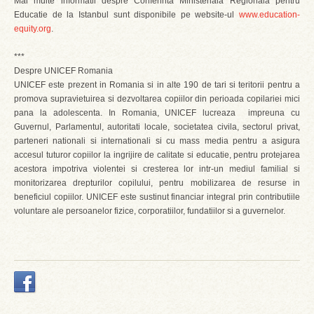
Mai multe informatii despre Conferinta Ministeriala Regionala pentru
Educatie de la Istanbul sunt disponibile pe website-ul
www.education-
equity.org
.
***
Despre UNICEF Romania
UNICEF este prezent in Romania si in alte 190 de tari si teritorii pentru a
promova supravietuirea si dezvoltarea copiilor din perioada copilariei mici
pana la adolescenta. In Romania, UNICEF lucreaza impreuna cu
Guvernul, Parlamentul, autoritati locale, societatea civila, sectorul privat,
parteneri nationali si internationali si cu mass media pentru a asigura
accesul tuturor copiilor la ingrijire de calitate si educatie, pentru protejarea
acestora impotriva violentei si cresterea lor intr-un mediul familial si
monitorizarea drepturilor copilului, pentru mobilizarea de resurse in
beneficiul copiilor. UNICEF este sustinut financiar integral prin contributiile
voluntare ale persoanelor fizice, corporatiilor, fundatiilor si a guvernelor.