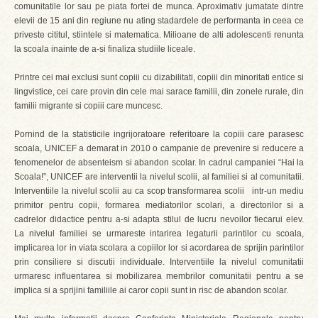
comunitatile lor sau pe piata fortei de munca. Aproximativ jumatate dintre
elevii de 15 ani din regiune nu ating stadardele de performanta in ceea ce
priveste cititul, stiintele si matematica. Milioane de alti adolescenti renunta
la scoala inainte de a-si finaliza studiile liceale.
Printre cei mai exclusi sunt copiii cu dizabilitati, copiii din minoritati entice si
lingvistice, cei care provin din cele mai sarace familii, din zonele rurale, din
familii migrante si copiii care muncesc.
Pornind de la statisticile ingrijoratoare referitoare la copiii care parasesc
scoala, UNICEF a demarat in 2010 o campanie de prevenire si reducere a
fenomenelor de absenteism si abandon scolar. In cadrul campaniei “Hai la
Scoala!”, UNICEF are interventii la nivelul scolii, al familiei si al comunitatii.
Interventiile la nivelul scolii au ca scop transformarea scolii intr-un mediu
primitor pentru copii, formarea mediatorilor scolari, a directorilor si a
cadrelor didactice pentru a-si adapta stilul de lucru nevoilor fiecarui elev.
La nivelul familiei se urmareste intarirea legaturii parintilor cu scoala,
implicarea lor in viata scolara a copiilor lor si acordarea de sprijin parintilor
prin consiliere si discutii individuale. Interventiile la nivelul comunitatii
urmaresc influentarea si mobilizarea membrilor comunitatii pentru a se
implica si a sprijini familiile ai caror copii sunt in risc de abandon scolar.