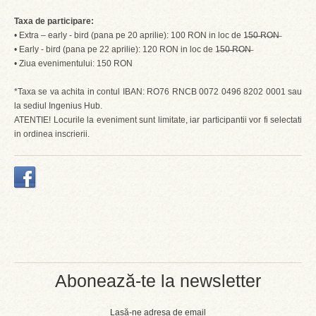
Taxa de participare:
• Extra – early - bird (pana pe 20 aprilie): 100 RON in loc de 1̶5̶0̶ ̶R̶O̶N̶
• Early - bird (pana pe 22 aprilie): 120 RON in loc de 1̶5̶0̶ ̶R̶O̶N̶
• Ziua evenimentului: 150 RON
*Taxa se va achita in contul IBAN: RO76 RNCB 0072 0496 8202 0001 sau
la sediul Ingenius Hub.
ATENTIE! Locurile la eveniment sunt limitate, iar participantii vor fi selectati
in ordinea inscrierii.
Abonează-te la newsletter
Lasă-ne adresa de email