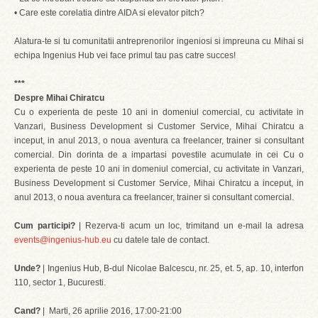
• Care este corelatia dintre AIDA si elevator pitch?
Alatura-te si tu comunitatii antreprenorilor ingeniosi si impreuna cu Mihai si
echipa Ingenius Hub vei face primul tau pas catre succes!
***
Despre Mihai Chiratcu
Cu o experienta de peste 10 ani in domeniul comercial, cu activitate in
Vanzari, Business Development si Customer Service, Mihai Chiratcu a
inceput, in anul 2013, o noua aventura ca freelancer, trainer si consultant
comercial. Din dorinta de a impartasi povestile acumulate in cei Cu o
experienta de peste 10 ani in domeniul comercial, cu activitate in Vanzari,
Business Development si Customer Service, Mihai Chiratcu a inceput, in
anul 2013, o noua aventura ca freelancer, trainer si consultant comercial.
Cum participi?
| Rezerva-ti acum un loc, trimitand un e-mail la adresa
events@ingenius-hub.eu
cu datele tale de contact.
Unde?
| Ingenius Hub, B-dul Nicolae Balcescu, nr. 25, et. 5, ap. 10, interfon
110, sector 1, Bucuresti.
Cand?
| Marti, 26 aprilie 2016, 17:00-21:00