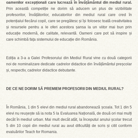
oamenilor excepționali care lucrează în învățământul din mediul rural.
Prin această competiție ne dorim să aducem un plus de vizibilitate
profesorilor, învățătorilor, educatorilor din mediul rural care cred în
potențialul fiecărui copil, care se pregătesc și își folosesc toată creativitatea
și resursele pentru a le oferi acestora șansa la un viitor mai bun prin
educație modernă, de calitate, relevantă. Oameni care pot să inspire și
care schimbă fața sistemului de educație din România.
Ediția a 3-a a Galei Profesorului din Mediul Rural vine cu două categorii
noi de nominalizare dedicate cadrelor didactice din învățământul preșcolar
și, respectiv, cadrelor didactice debutante.
DE CE NE DORIM SĂ PREMIEM PROFESORII DIN MEDIUL RURAL?
În România, 1 din 5 elevi din mediul rural abandonează școala. Tot 1 din 5
elevi nu reușește să ia nota 5 la Evaluarea Națională, de două ori mai mulți
decât în mediul urban. Mai mult decât atât, la începutul anului școlar trecut
5 din 10 copii din mediul rural au avut dificultăți de scris și citit conform
evaluărilor Teach for Romania.