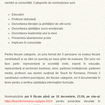
membri ai comunității. Categoriile de nominalizare sunt:
Educatori
Profesori debutanți
Dezvoltarea literației (a abilităților de citit-scris)
Dezvoltarea abilităților socio-emoționale
Dezvoltarea leadership-ului la elevi
Prevenirea abandonului școlar
Implicare în comunitate
Pentru fiecare categorie, un juriu format din 5 persoane va evalua fiecare
candidatură și va oferi un punctaj pe baza grilei de evaluare. Din juriu vor
face parte: reprezentanți ai societății civile, experți în educație,
reprezentanți ai sectorului business, elevi, parteneri instituționali, parteneri
media, profesori sau alumni susținuți de Teach for Romania. Primele 3
candidaturi conform punctajului, din fiecare categorie, vor fi documentate în
teren pentru a verifica validitatea informațiilor furnizate.
Nominalizările
pot fi făcute până pe 10 decembrie, 23.59, pe site-ul:
https://teachforromania.org/gala-2024
pentru proiectele derulate în