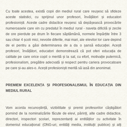
Cu toate acestea, există copii din mediul rural care reușesc să sfideze
aceste statistici, cu sprijinul unor profesori, învățători și educatori
profesioniști. Aceste cadre didactice reușesc să depășească provocările
numeroasele care vin cu predatul în mediul rural - naveta dificilă și zecile
de ore pierdute pe drum în fiecare săptămână, normele împărțite între 3
sau chiar 4 școli mici, nevoile diferite, mai mari, ale elevilor lor care depind
de ei pentru a găsi determinarea de a da o șansă educației. Acești
profesori, învățători, educatori demonstrează că pot oferi educația de
calitate pe care orice copil o merită și la sat, cu efort, motivație puternică,
profesionalism, pregătire adecvată și respect pentru cariera provocatoare
pe care și-au ales-o. Acești profesioniști merită să iasă din anonimat.
PREMIEM EXCELENȚA ȘI PROFESIONALISMUL ÎN EDUCAȚIA DIN
MEDIUL RURAL
Vom acorda recunoștință, vizibilitate și premii profesorilor câștigători
pornind de la nominalizările făcute de elevi, părinți, alte cadre didactice,
directori, inspectori școlari, reprezentanți ai entităților cu activitate în
domeniul educațional (ONG-uri, entități media, instituții publice) și alți