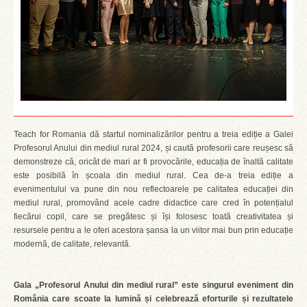
Teach for Romania dă startul nominalizărilor pentru a treia ediție a Galei
Profesorul Anului din mediul rural 2024, și caută profesorii care reușesc să
demonstreze că, oricât de mari ar fi provocările, educația de înaltă calitate
este posibilă în școala din mediul rural. Cea de-a treia ediție a
evenimentului va pune din nou reflectoarele pe calitatea educației din
mediul rural, promovând acele cadre didactice care cred în potențialul
fiecărui copil, care se pregătesc și își folosesc toată creativitatea și
resursele pentru a le oferi acestora șansa la un viitor mai bun prin educație
modernă, de calitate, relevantă.
Gala „Profesorul Anului din mediul rural” este singurul eveniment din
România care scoate la lumină și celebrează eforturile și rezultatele