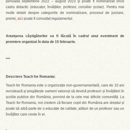
perioada septembrie 2022 – august 2023 și poate fi nominalizat orice
cadru didactic (educator, învățător, profesor, consilier școlar). Pentru mai
multe detalii despre categoriile de nominalizare, procesul de jurizare,
premii,
aici
poate fi consultat regulamentul.
Anunțarea câștigătorilor va fi făcută în cadrul unui eveniment de
premiere organizat în data de 15 februarie.
***
Descriere Teach for Romania:
Teach for Romania este o organizație non-guvernamentală, care de 10 ani
recrutează și pregătește oameni valoroși să devină profesori și învățători în
școlile publice din România, pornind de la cele mai dificile comunități. La
Teach for Romania, noi credem că fiecare copil din România are dreptul și
poate să aibă parte de o educație de calitate, alături de un profesor sau un
învățător care crede în el.