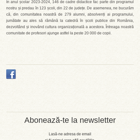
În anul școlar 2023-2024, 146 de cadre didactice fac parte din programul
nostru și predau în 123 școli, din 22 de județe. De asemenea, ne bucurăm
că, din comunitatea noastră de 279 alumni, absolvenți ai programului,
jumătate au ales să rămână la catedră în școli publice din România,
dezvoltând și inovând cultura organizațională a acestora. Întreaga noastră
comunitate de profesori ajunge astfel la peste 20 000 de copii.
Abonează-te la newsletter
Lasă-ne adresa de email