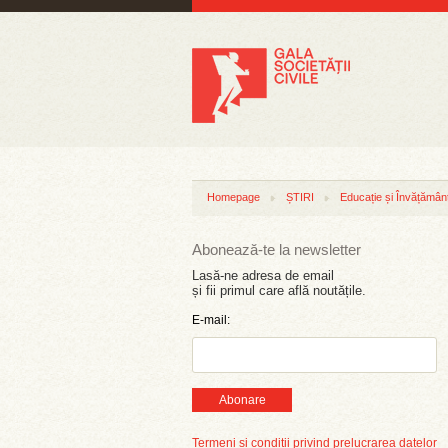
Homepage
ȘTIRI
Educație și Învățămân
Abonează-te la newsletter
Lasă-ne adresa de email
și fii primul care află noutățile.
E-mail:
Abonare
Termeni și condiții privind prelucrarea datelor