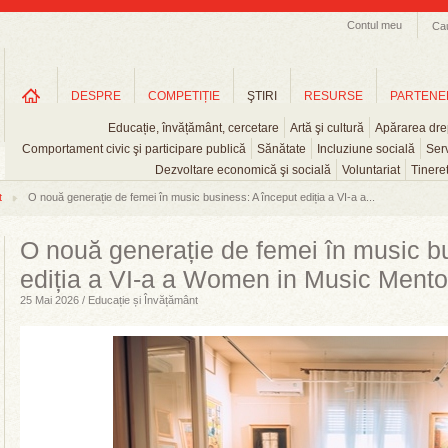
Contul meu
Ca
DESPRE
COMPETIȚIE
ŞTIRI
RESURSE
PARTENE
Educație, învățământ, cercetare
Artă şi cultură
Apărarea drep
Comportament civic şi participare publică
Sănătate
Incluziune socială
Serv
Dezvoltare economică şi socială
Voluntariat
Tinere
t
O nouă generație de femei în music business: A început ediția a VI-a a...
O nouă generație de femei în music b
ediția a VI-a a Women in Music Ment
25 Mai 2026 / Educație și Învățământ