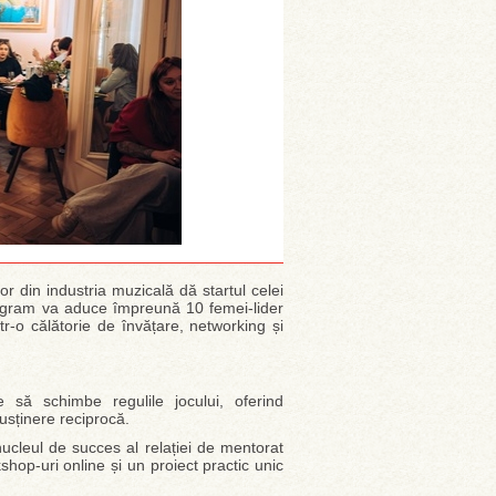
 din industria muzicală dă startul celei
ogram va aduce împreună 10 femei-lider
r-o călătorie de învățare, networking și
e să schimbe regulile jocului, oferind
susținere reciprocă.
nucleul de succes al relației de mentorat
shop-uri online și un proiect practic unic