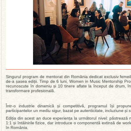
Singurul program de mentorat din România dedicat exclusiv femeilor
de-a șasea ediții. Timp de 6 luni, Women in Music Mentorship Pr
recunoscute în domeniu și 10 tinere aflate la început de drum, înt
transformare profesională.
Într-o industrie dinamică și competitivă, programul își propun
participantelor un mediu sigur, bazat pe autenticitate, incluziune și 
Ediția din acest an duce experiența la următorul nivel: păstrează 
1:1 și întâlnirile fizice, dar introduce o componentă extinsă de work
în România.