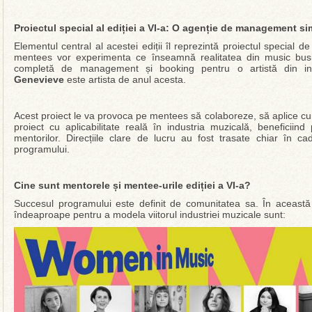
Proiectul special al ediției a VI-a: O agenție de management sim
Elementul central al acestei ediții îl reprezintă proiectul special d
mentees vor experimenta ce înseamnă realitatea din music bus
completă de management și booking pentru o artistă din i
Genevieve
este artista de anul acesta.
Acest proiect le va provoca pe mentees să colaboreze, să aplice cu
proiect cu aplicabilitate reală în industria muzicală, beneficiin
mentorilor. Direcțiile clare de lucru au fost trasate chiar în ca
programului.
Cine sunt mentorele și mentee-urile ediției a VI-a?
Succesul programului este definit de comunitatea sa. În această
îndeaproape pentru a modela viitorul industriei muzicale sunt: