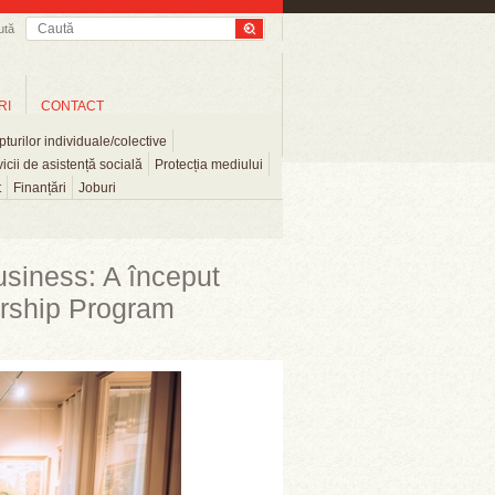
ută
RI
CONTACT
turilor individuale/colective
icii de asistență socială
Protecția mediului
t
Finanțări
Joburi
usiness: A început
orship Program