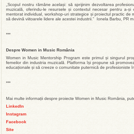
„Scopul nostru rămâne același: să sprijinim dezvoltarea profesiona
muzicală, oferindu-le resursele și contextul necesar pentru a-și 
mentorat individual, workshop-uri strategice și proiectul practic d
să devină viitoarele lidere ale acestei industrii.” Ionela Barbu,
***
Despre Women in Music România
Women in Music Mentorship Program este primul și singurul pr
femeilor din industria muzicală. Platforma își propune să promove
educaționale și să creeze o comunitate puternică de profesioniste în
***
Mai multe informații despre proiecte Women in Music România, puteți
LinkedIn
Instagram
Facebook
Site