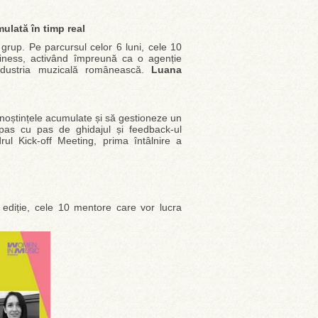
ulată în timp real
e grup. Pe parcursul celor 6 luni, cele 10
iness, activând împreună ca o agenție
ndustria muzicală românească.
Luana
noștințele acumulate și să gestioneze un
d pas cu pas de ghidajul și feedback-ul
drul Kick-off Meeting, prima întâlnire a
 ediție, cele 10 mentore care vor lucra